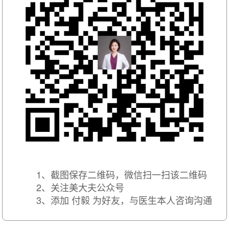
1、截图保存二维码，微信扫一扫该二维码
2、关注美大夫公众号
3、添加 付毅 为好友，与医生本人咨询沟通