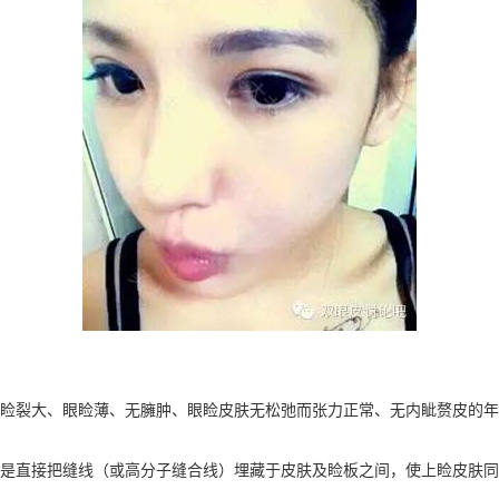
睑裂大、眼睑薄、无臃肿、眼睑皮肤无松弛而张力正常、无内眦赘皮的年
是直接把缝线（或高分子缝合线）埋藏于皮肤及睑板之间，使上睑皮肤同