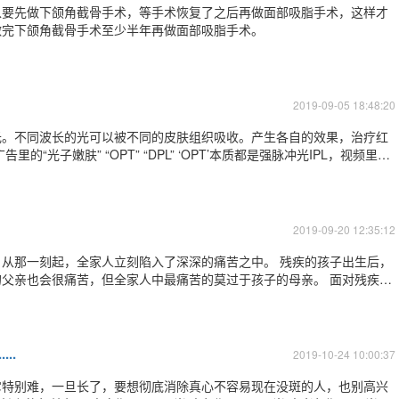
以要先做下颌角截骨手术，等手术恢复了之后再做面部吸脂手术，这样才
做完下颌角截骨手术至少半年再做面部吸脂手术。
2019-09-05 18:48:20
光。不同波长的光可以被不同的皮肤组织吸收。产生各自的效果，治疗红
光子嫩肤” “OPT” “DPL” ‘OPT’本质都是强脉冲光IPL，视频里从
光子嫩肤的皮肤条件和目的都不同，所以和医生沟通很重要，具体适合哪种
长、深度、操
2019-09-20 12:35:12
从那一刻起，全家人立刻陷入了深深的痛苦之中。 残疾的孩子出生后，
也会很痛苦，但全家人中最痛苦的莫过于孩子的母亲。 面对残疾的
到歧视，因为畸形位于体表，别人
..
2019-10-24 10:00:37
它特别难，一旦长了，要想彻底消除真心不容易现在没斑的人，也别高兴