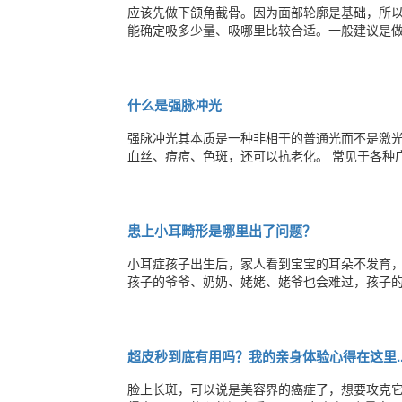
应该先做下颌角截骨。因为面部轮廓是基础，所
能确定吸多少量、吸哪里比较合适。一般建议是
什么是强脉冲光
强脉冲光其本质是一种非相干的普通光而不是激
血丝、痘痘、色斑，还可以抗老化。 常见于各种广告里的“
头细说，大家不要被仪器绕晕🏻🏻🏻 每个人做
机器，医生会根据你的情况来详细选择种类、波
患上小耳畸形是哪里出了问题？
小耳症孩子出生后，家人看到宝宝的耳朵不发育，
孩子的爷爷、奶奶、姥姥、姥爷也会难过，孩子的父亲
孩子，家人都会担心孩子的未来。 他们首先怕孩子听力上有问题而影响以后的生活和工作，担心孩子长大后在找工作上可
能遇到的各种困难。 他们其次怕孩子受
超皮秒到底有用吗？我的亲身体验心得在这里....
脸上长斑，可以说是美容界的癌症了，想要攻克