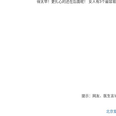
得太早！更扎心的还在后面呢！ 女人有3个最容易长斑
~50岁 今天故事的主人公是一位被斑点困扰很久的MM，这位姑娘皮肤还是很白皙的，就是斑点成了颜值的硬伤，影响了
整个面部的气质，因此她对拥有一个无暇的皮肤
提示：网友、医生言
北京