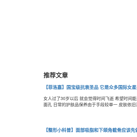
推荐文章
【菲洛嘉】国宝级抗衰圣品 它是众多国际女星
女人过了30岁以后 就会觉得时间飞逝 希望时间能
面孔 日常的护肤品保养由于手段较单一 皮肤依旧没有光泽和弹性 那如何才能拥有逆龄美肌? 丨法国抗衰圣品——菲洛嘉
丨 菲洛嘉被誉为法国国宝级抗衰圣品 它是众多国际女星抗衰首选 出道近40年，好评如潮，火爆医美圈 一种风靡全球的
冻龄抗衰产品 遍布80多个国家 今天就带你
【整形小科普】面部吸脂和下颌角截骨应该先