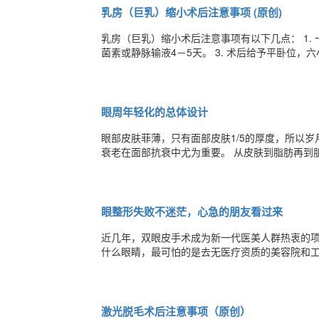
乳房（巨乳）缩小术后注意事项 (原创)
乳房（巨乳）缩小术后注意事项有以下几点： 1. 
菌素或静脉输液4－5天。 3. 术后给予平卧位
息。 4. 依术中情况，术后伤口需留置负压引流
避免 牵拉和脱落。 5. 术区如有少量积气、积液
眼周年轻化的总体设计
眼部皮肤菲薄，只有面部皮肤1/5的厚度，所以
衰老在面部抗衰中尤为重要。
眼整形失败不迷茫，心急的朋友看过来
近几年，双眼皮手术成为新一代医美人群热衷的
什么眼睛，最可怕的是去无医疗资质的美容院和工作
失败有这四种表现，首先了解一下失败原因吧。 1、双眼皮手术后在切口处留下了疤痕。形成的原因一般是由于求美者没
有在术后做好护理工作，导致切口感染，不能正
激光脱毛术后注意事项（原创）