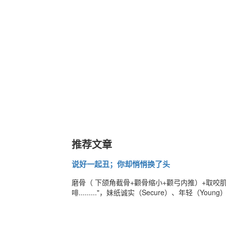
推荐文章
说好一起丑；你却悄悄换了头
​​​磨骨（ 下颌角截骨+颧骨缩小+颧弓内推）+取
啡........."，妹纸诚实（Secure）、年轻（Yo
（Intelligent）、有吸引力（Attractiv
类人 。