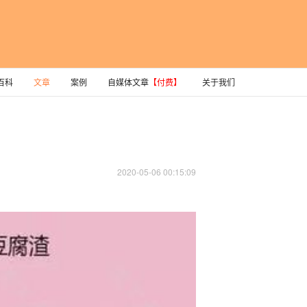
百科
文章
案例
自媒体文章
【付费】
关于我们
2020-05-06 00:15:09