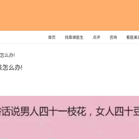
首页
找靠谱医生
点评
咨询
看医美
怎么办!
该怎么办!