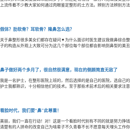
上流传着不少教大家如何通过肉眼鉴定整形的土方法。辨别方法辨别方法
方法。今天来给大家探讨下这些方法。方法1：鼻孔高度鉴定法说在鼻子
1：2左右，也就是鼻孔高度应占整个鼻尖高度的三分之二。如下图所示
假体？肋软骨？耳软骨？隆鼻怎么选？
关于鼻整形很多美女们都存在疑问▼为什么面诊时医生建议我做鼻综合整
子的构造从外观上大致可分为这几个部位每个部位都会影响到鼻型的美丑
▼【正面看】鼻子长度应该是面部长度的1/3，鼻子宽度是面部宽度的1
的鼻额角要在120~135°左右，鼻子和上唇的角度应该在90°左右。【仰
鼻子做好两个多月了，很自然很满意，现在的侧颜简直无敌了
我是一名护士，在整形医院上班的，然后选择的是自己的医院，选自己的
护士我都熟识，十分相信他们的技术。至于那些术前术后的相关要求注意
题。其实看以前的照片大家明显可以看出我是一点山根都没有的，所以显
体了，鼻子真的挺重要的，忍不住摸我的高高的鼻梁~~哈哈哈。隆鼻术后
看脸时代，我们要“鼻”此尊重！
美丽，我们一直在行动！对！这是一个看脸时代别有不同的就是努力挣钱
清楚有的人拼命的改变自己为啥辈子不久青春不长不愿意每天埋头工作你