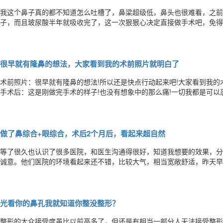
我这个鼻子真的都不知道怎么吐槽了，鼻梁超级低，鼻头也很难看，之前
子，而且玻尿酸半年就吸收完了，这一次狠狠心决定直接做手术吧，免得
长面诊完之后感觉很不错，当天就定了手术。我这个鼻子只能做鼻综合，
院，而是选择住院了，这边也挺方便的，而且护士他们照顾得也比较细致
很早就有隆鼻的想法，大家看到我的术前照片就明白了
术前照片：很早就有隆鼻的想法!所以还是快点行动起来吧!大家看到我的
手术后：这是刚做完手术的样子!也没有想象中的那么痛!一切我都是可以
等后面拆线啦!拆线：今天到医院拆线，杨明院长很细心的帮我拆线，不
头还有一点点痛，但是一点也不肿哦，这才刚拆完线感觉就好像别人做了
做了鼻综合+眼综合，术后2个月后，看起来超自然
等了很久也认识了很多医院，和医生沟通得很好，知道我想要的效果，分
诚意。他们医院的环境看起来还不错，比较大气，相当宽敞舒适，昨天早上
睛半个月后，感觉它们的肿胀消的相当快。现在恢复得很好鼻眼手术后一
超级自然欢迎关注：“整形医生杨明”微信公众号“zxysyangming"
光看你的鼻孔我就知道你整没整形？
整形的大众接受度虽比以前高多了，但还是有相当一部分人无法接受整形