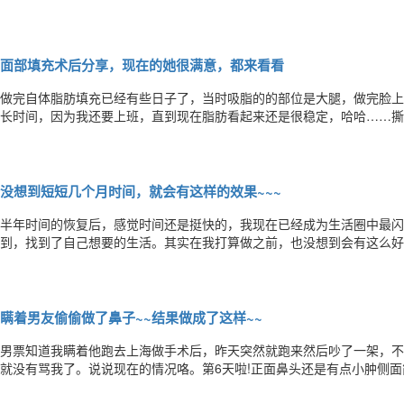
没有那么好，可是自己已经忍不住画了好看的眉毛，和美美的美瞳。接下
【鼻中隔软骨鼻综合第67天】素颜也能驾驭，有没有跟我一样喜欢抓娃
面部填充术后分享，现在的她很满意，都来看看
做完自体脂肪填充已经有些日子了，当时吸脂的的部位是大腿，做完脸上
长时间，因为我还要上班，直到现在脂肪看起来还是很稳定，哈哈……撕
多，希望后期不要吸收太多，最近吃的营养也很丰富，蹄花汤，牛奶，排
本已经恢复，现在整个人都要精神很多，填充最怕的就是存活率低，不过
没想到短短几个月时间，就会有这样的效果~~~
半年时间的恢复后，感觉时间还是挺快的，我现在已经成为生活圈中最闪
到，找到了自己想要的生活。其实在我打算做之前，也没想到会有这么好
肪移植稳定后脸型更加立体了，而且我现在已经恢复得特别棒了。术后三
给她带来不便，反而心情更加乐观自信。术后两个月，通常来说，脂肪填充
瞒着男友偷偷做了鼻子~~结果做成了这样~~
男票知道我瞒着他跑去上海做手术后，昨天突然就跑来然后吵了一架，不
就没有骂我了。说说现在的情况咯。第6天啦!正面鼻头还是有点小肿侧面简直
天了鼻综合120天，有了鼻子之后，脸部超立体，换个妆容就是另一个