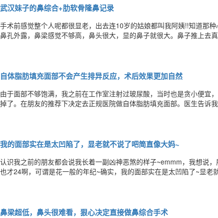
武汉妹子的鼻综合+肋软骨隆鼻记录
手术前感觉整个人呢都很显老，出去连10岁的姑娘都叫我阿姨!!知道那
鼻孔外露，鼻梁感觉不够高，鼻头很大，显的鼻子就很大。鼻子推上去真
做，但是一到真的确定时间还是蛮恐惧的。一直担心做不好怎么办，变丑
染了，后期变形了，很丑怎么办，该担心的都担心一遍，不该担心的也全
自体脂肪填充面部不会产生排异反应，术后效果更加自然
由于面部不够饱满，我之前在工作室注射过玻尿酸，当时也是贪小便宜，
掉了。在朋友的推荐下决定去正规医院做自体脂肪填充面部。医生告诉我
也更加自然。先说脸：脂肪软了，感觉像是自己长的;下巴和嘴巴消耗掉
巴薄了些，有一点点翘显得，嘴巴变小了点。不过还是比以前好看...额
我的面部实在是太凹陷了，显老就不说了吧简直像大妈~
认识我之前的朋友都会说我长着一副凶神恶煞的样子~emmm，我想说，
也才24啊，可谓是花一般的年纪~确实，我的面部实在是太凹陷了~显老
错了，真的是非常老态了!也希望能够摆脱这个丑态~真心觉得自体脂肪填
常不错的方式了~做完手术后：术后一周这个时候都差不多已经消肿完成
鼻梁超低，鼻头很难看，狠心决定直接做鼻综合手术