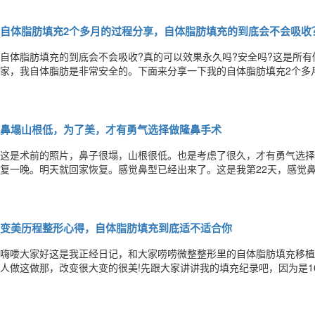
变。哈哈，怎么感觉有种夸自己的感觉。讲真，现在追求变美的小可爱是
自体脂肪填充2个多月的过程分享，自体脂肪填充的到底会不会吸收
自体脂肪填充的到底会不会吸收?真的可以效果永久吗?安全吗?这是所有
家，我自体脂肪是非常安全的。下面来分享一下我的自体脂肪填充2个多
脸部进行凹陷填充也十分盛行。自体脂肪的移植被脸部吸收是需要时间的
的体质不一样，导致脸部脂肪填充的吸收率不一样，甚至是每一个部位被
鼻塌山根低，为了美，才有勇气选择做隆鼻手术
这是术前的照片，鼻子很塌，山根很低。也是考虑了很久，才有勇气选择
复一晚。明天就回家恢复。感觉鼻型已经出来了。这是我第22天，感觉鼻
感觉恢复了，但是我是今天才开始吃一些辛辣的东西，还是只吃一点。到
是最重要的，千万不要去做网红鼻这样会显得很假，还是适合自己的、自
变美历程整形心得，自体脂肪填充到底适不适合你
嗨喽大家好这是我正经日记，和大家唠唠微整整形里的自体脂肪填充移植
人做这做那，改变很大变的很美!先跟大家讲讲我的填充纪录吧，因为是
孕傻三年，现在怀孕中，真的是花费了蛮久去回忆还有找到这些以前的图
了。因为16年的时候自己有点胖胖的，腿粗，一直想找个医院做抽大腿