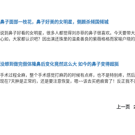
能！羡慕别人有什么用？自己有了才是真的。面部一枝花，全靠鼻当家很
鼻梁凹陷.鼻头下垂。术后：鼻梁笔直鼻头翘起自然术前：鼻翼宽.鼻头平
鼻子面部一枝花，鼻子好美的女明星，侧颜杀倾国倾城
说到鼻子好看的女明星，很多人都觉得刘亦菲的鼻子很喜欢。今天要带大
心如，大家都认识吧？因出演还珠里的温柔善良的紫薇格格而家喻户晓的
子、漂亮的鼻翼非常精致，为她的气质建设起到了功不可没的作用呢。现
儿遗传了她的基因，眼睛很大很可爱。范冰冰冰冰姐大家都不陌生，范冰
没想到做完假体隆鼻后变化竟然这么大 如今的鼻子变得超挺
手术过程全麻，整个手术感觉打麻药的时候有点疼，也不是特别疼，然后
现在7天肿是正常的，还是要注意恢复，嗯~~该去买疤痕膏了！反正我
眼睛和鼻子恢复的非常自然，朋友们见到也都夸我变漂亮了！双眼皮的形
做完假体隆鼻后变化竟然这么大!!如今的鼻子变得超挺!!真的很开心了真
上一页