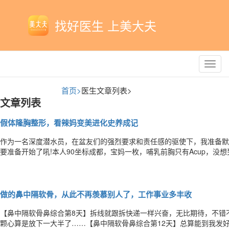
找好医生 上美大夫
Toggl
navig
首页>
医生文章列表>
文章列表
假体隆胸整形，看辣妈变美进化史养成记
作为一名深度潜水员，在盆友们的强烈要求和责任感的驱使下，我准备默
要准备开始了吼!本人90坐标成都，宝妈一枚，哺乳前胸只有Acup，
喜欢折腾的类型，实在忍受不了平胸这个事实，所以走上了隆胸之路。偶
复快，让我试试，可是我炒鸡怕痛，关于一切动刀的事情都绕道走。而且
做的鼻中隔软骨，从此不再羡慕别人了，工作事业多丰收
【鼻中隔软骨鼻综合第8天】拆线就跟拆快递一样兴奋，无比期待，不错不
颗心算是放下一大半了……【鼻中隔软骨鼻综合第12天】总算能到我发