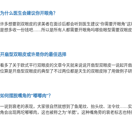
小，眼睛越深邃，越容易放电。失之毫厘差之千里眉眼距过宽简直让人抓
为什么医生会建议你开眼角？
许多想要割双眼皮的求美者在面诊后都会听到医生建议“你需要开眼角”
是想多收一份钱吧……所以是所有人都需要开眼角吗哪些眼型需要双眼皮
角较圆的单睑眼角较圆的单睑不开眼角只能获取一双隐双的重睑而开眼角
睛在面部中的比。2、伤感下垂状眼型眼形伤感的下垂状双眼皮+开眼角
开扇型双眼皮或许是你的最佳选择
看多了关于欧式平行双眼皮的文章今天就来说说开扇型双眼皮一说起开扇
位算是开扇型双眼皮的典型了不过两位都是天生的双眼皮除了用做例子研
如何从一个普通的小女生变为日本当下的潮流风向标的呢十元妹子真正红
镜头眼神杀男生女生圈粉无数这时候的十元已经跟早期有挺大的不同了早
如何摆脱嘴角的"嘟嘟肉"？
一说到衰老的表现，大家很自然就想到了鱼尾纹、抬头纹、法令纹……实
角会出现两坨嘟嘟肉，这也被称之为“羊腮”。这种嘴角旁的衰老标志也特
起，往往同时伴有鼻唇沟加深、木偶纹加重，且颊部松弛、凹陷，更加显
是：颊上、颊下浅脂肪垫松垂、下移，连同木偶纹形成面部第三个“八”字