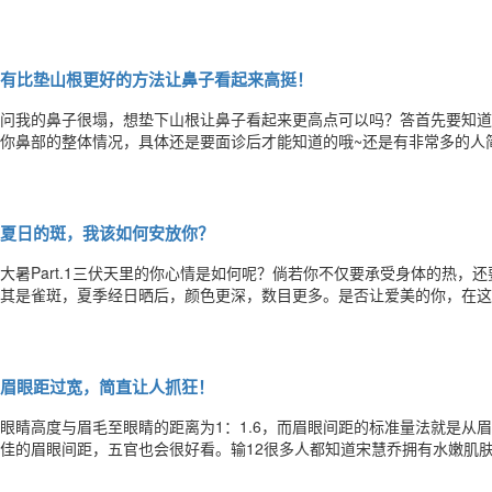
人#看男生第一眼会看哪里？#第一位妹子的回答必须看脸呀（毕竟是个
双眼皮也喜欢另一半是双眼皮呢还有接下来的采访没错了第一眼都是看脸
有比垫山根更好的方法让鼻子看起来高挺！
问我的鼻子很塌，想垫下山根让鼻子看起来更高点可以吗？答首先要知道
你鼻部的整体情况，具体还是要面诊后才能知道的哦~还是有非常多的人
是一个很大的误区啊要是山根高了鼻子看起来就会高了那下图怎么解释呢
了吧但还是觉得是塌鼻子啊再看这两位外国人第一眼扫过去是不是觉得他
夏日的斑，我该如何安放你？
大暑Part.1三伏天里的你心情是如何呢？倘若你不仅要承受身体的热
其是雀斑，夏季经日晒后，颜色更深，数目更多。是否让爱美的你，在这
脸上的斑呢？Part.2深呼吸，安静地读完这篇内容，相信你会对雀斑
怎样的存在。雀斑是指发于颜面等处并散布在脸上的黑褐色的斑点，一般在
眉眼距过宽，简直让人抓狂！
眼睛高度与眉毛至眼睛的距离为1：1.6，而眉眼间距的标准量法就是从眉
佳的眉眼间距，五官也会很好看。输12很多人都知道宋慧乔拥有水嫩肌
2.5公分眉眼距的黄金比例！眉眼之间的距离会影响一个人年纪，眉眼