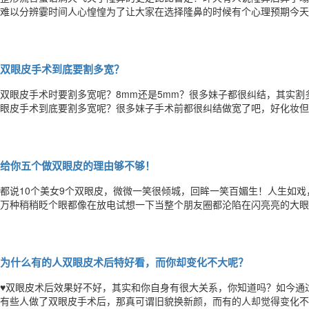
难以分辨霎时间人心惶惶为了让大家在选择隆鼻的时候有个心理预期今天
凳前排坐好嘞！1、隆完鼻能戴眼镜吗？刚做完隆鼻手术，鼻子还没有完
移位了就不好咯！2、假体隆鼻后还能愉快地抠鼻屎吗？面对如此有深度
双眼皮手术到底要割多宽？
双眼皮手术时要割多宽呢？8mm还是5mm？很多妹子都很纠结，其实
眼皮手术到底要割多宽呢？很多妹子手术前都很纠结做宽了吧，好化妆但
时间的流逝花钱做的双眼皮不见了怎么办呢？你到底是该选宽的双眼皮还
通常建议做窄的双眼皮又是什么原因呢？今天我们就来探讨一下~~1双眼
给你五个做双眼皮的理由够不够！
都说10个美女9个双眼皮，微微一笑很倾城，回眸一笑百媚生！人生如戏
万种稍稍眨个眼都像在放电试想一下当整个朋友圈都沦陷在闪亮亮的大眼中
慕别人那天生的双眼皮而自己却一直犹豫着要不要去做个双眼皮呢？那给
的人比单眼皮的人看起来更有精神，眼睛显得更大，更有“电力”。男人们
为什么有的人双眼皮术后特好看，而你却变化不大呢？
♥双眼皮术后效果好不好，其实和你自身有很大关系，你知道吗？如今通
有些人做了双眼皮手术后，那真可谓旧貌换新颜，而有的人却觉得变化不