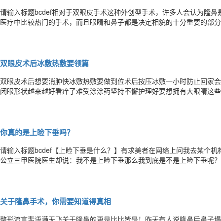
请输入标题bcdef相对于双眼皮手术这种外创型手术，许多人会认为隆
医疗中比较热门的手术，而且眼睛和鼻子都是决定相貌的十分重要的部分
那今天就来具体讲讲隆鼻吧。首先是比较进行起来简单快速的注射隆鼻：
当流行。注射隆鼻目前来说最普遍的是玻尿酸隆鼻玻尿酸隆鼻维持时效：
双眼皮术后冰敷热敷要领篇
双眼皮术后想要消肿快冰敷热敷要做到位术后按压冰敷一小时防止回家会
闭眼形状越来越好看痒了难受涂涂药坚持不懈护理好要想拥有大眼睛这些
什么？当你完成双眼皮手术，是手术床上下来被护士扶着走出手术室后，
候你才知道，我们眼睛被挡住的时候，走路会有些眩晕。到了术后留观休
你真的是上睑下垂吗？
请输入标题bcdef【上睑下垂是什么？】有求美者在网络上问我去某个
公立三甲医院医生却说：我不是上睑下垂那么我到底是不是上睑下垂呢？
国医师协会美容与整形医师分会眼整形专业委员会的组织下由全国主要眼
了上睑下垂诊治的标准与规范1上睑下垂是病，得治！上睑下垂是临床常
关于隆鼻手术，你需要知道得真相
整形流言蜚语满天飞关于隆鼻的更是比比皆是！昨天有人说隆鼻后鼻子塌