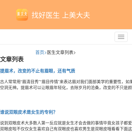
找好医生 上美大夫
Toggl
navig
首页>
医生文章列表>
文章列表
提眉术，改变的不止有眉眼，还有气质
古人常常用“眉清目秀”“眉目传情”来表达眉对我们面部美学的重要性，
空洞无神。提眉术可以让眼眉年轻化，去除岁月的沧桑，改变的不只是颜
皮肤(可含部分眉毛)，可上提眉毛或上睑皮肤，调整眉毛位置或眉形，
及祛除上睑皱纹、部分鱼尾纹的目的。适应范围提眉术对于眼角有鱼尾纹
谁说双眼皮术是女生的专利？
说到双眼皮术大多数人第一反应就是女生才会去做的事情毕竟女孩子都爱
双眼皮啦不仅仅女生喜欢自己有双眼皮也喜欢男生是双眼皮哦看看下面这