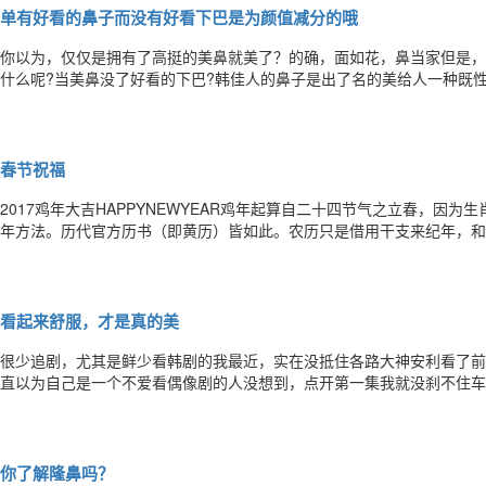
单有好看的鼻子而没有好看下巴是为颜值减分的哦
你以为，仅仅是拥有了高挺的美鼻就美了？的确，面如花，鼻当家但是，
什么呢?当美鼻没了好看的下巴?韩佳人的鼻子是出了名的美给人一种既
尖俏的下巴五官精致度顿时下降再挺的鼻子都撑不起这颜值了秀智的鼻子
杀一众宅男不过……没有好看的下巴后的秀智俨然成了路人如果只隆鼻不
春节祝福
2017鸡年大吉HAPPYNEWYEAR鸡年起算自二十四节气之立春，因
年方法。历代官方历书（即黄历）皆如此。农历只是借用干支来纪年，和
份划分规则、每年天数等皆不同。卢建建预祝大家春节快乐，家人安康！
看起来舒服，才是真的美
很少追剧，尤其是鲜少看韩剧的我最近，实在没抵住各路大神安利看了前
直以为自己是一个不爱看偶像剧的人没想到，点开第一集我就没刹不住车
我用这么大精力完整的看完一部偶像剧简单不波折的爱情故事情节霸道、
有爱的女主金秘书可爱、活泼还不可缺少的其他角色看起来似乎都是每个
你了解隆鼻吗？