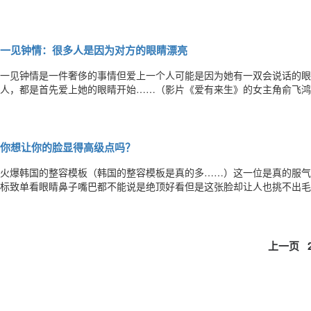
身的因素影响，这就要求整形医生在术前与求美者沟通时一定要充分，并
么样的双眼皮。在门诊接受求美者面诊的时候，经常有求美者说我要割一个
一见钟情：很多人是因为对方的眼睛漂亮
一见钟情是一件奢侈的事情但爱上一个人可能是因为她有一双会说话的眼
人，都是首先爱上她的眼睛开始……（影片《爱有来生》的女主角俞飞鸿
中饰演刘婷）（杨幂在剧中与刘恺威深情对望）（李小冉在《来不及说我
年》中的剧照）眼睛是心灵的窗户，它不仅仅是人的视觉器官更是人重要
你想让你的脸显得高级点吗？
火爆韩国的整容模板（韩国的整容模板是真的多……）这一位是真的服气
标致单看眼睛鼻子嘴巴都不能说是绝顶好看但是这张脸却让人也挑不出毛
双眼皮与内眼角有一点连接保留了一种内眦的感觉由于内眦让人觉得内眼
顿感刚刚好还有闭上眼睛时终于知道什么叫闭着眼睛也是美女这样的脸型
上一页