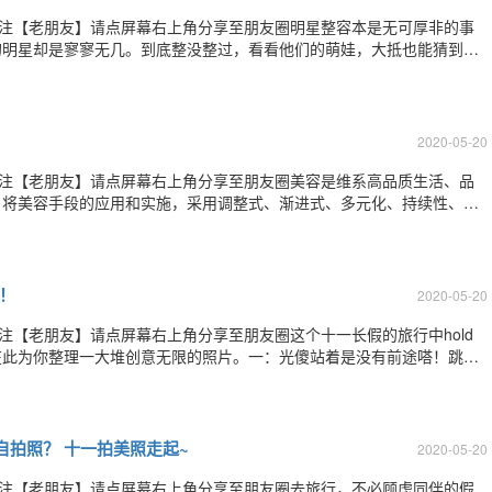
关注【老朋友】请点屏幕右上角分享至朋友圈明星整容本是无可厚非的事
的明星却是寥寥无几。到底整没整过，看看他们的萌娃，大抵也能猜到几
漂亮~龙凤胎哦羡慕ing贾静雯的女儿谁给拍的，拖出去斩了口水流成这
世天混血呀任达华的女儿，美了美了摘
2020-05-20
关注【老朋友】请点屏幕右上角分享至朋友圈美容是维系高品质生活、品
，将美容手段的应用和实施，采用调整式、渐进式、多元化、持续性、整
一次性的)来解决问题,这就需要我们遵循美容手术十大设计要素：1、审
，客观审美的任何标准都是有前提条
k！
2020-05-20
注【老朋友】请点屏幕右上角分享至朋友圈这个十一长假的旅行中hold
在此为你整理一大堆创意无限的照片。一：光傻站着是没有前途嗒！跳起
中的灵魂俯视呆萌的肉身，神与我们的距离或许也只有三十公分。二：玩
都可以是你的道具，太阳金黄，月亮皎
拍照？ 十一拍美照走起~
2020-05-20
关注【老朋友】请点屏幕右上角分享至朋友圈去旅行，不必顾虑同伴的假