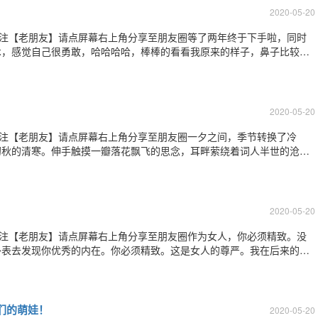
2020-05-20
关注【老朋友】请点屏幕右上角分享至朋友圈等了两年终于下手啦，同时
术，感觉自己很勇敢，哈哈哈哈，棒棒的看看我原来的样子，鼻子比较直
开眼角我是纯单大眼睛，薄眼皮，术中切掉2毫米的皮，几乎没去脂肪。鼻
出来没有山根，就顺便做了，还不用开
2020-05-20
关注【老朋友】请点屏幕右上角分享至朋友圈一夕之间，季节转换了冷
初秋的清寒。伸手触摸一瓣落花飘飞的思念，耳畔萦绕着词人半世的沧桑
天，追逐一抹金黄，邂逅一捧温暖，珍藏一份遇见。这一季，秋，清浅，
，安静的倚在时光深处，看花开叶落，流年转
2020-05-20
关注【老朋友】请点屏幕右上角分享至朋友圈作为女人，你必须精致。没
外表去发现你优秀的内在。你必须精致。这是女人的尊严。我在后来的后
如果我再找不到工作，灰溜溜地回国几乎成是唯一的选择。可我再一次被拒绝
竟然说我的形象和我的简历不相
们的萌娃！
2020-05-20