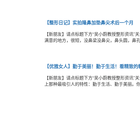
的不离不弃！感谢您的信任和信赖！感谢您与我
队为您献上最诚挚的心意：愿您每一天都幸福多
【整形日记】实拍隆鼻加垫鼻尖术后一个月
【新朋友】请点标题下方“吴小蔚教授整形资讯”
满意的地方，很短，没鼻梁没鼻尖，鼻头圆，鼻孔有
子太难看了·后来，我下决心做了隆鼻+垫鼻尖手
多。。。跟没做之前比，我的鼻子的改变已经让
【优雅女人】勤于美丽！勤于生活！看精致的
【新朋友】请点标题下方“吴小蔚教授整形资讯”关
上那种最吸引人的特性：勤于生活、勤于美丽。
两个小时，韩方接待人员就会安排酒店对团中的
不早上让我们多睡会儿？！韩方人员对此也诧异：