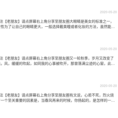
女人如花，花似梦。如花的女子，必坚强隐
2020-05-20
关注【老朋友】请点屏幕右上角分享至朋友圈大眼睛是美女的标准之一，
女性为了让自己的眼睛更大，一般选择戴美瞳或者化妆的方法，虽然能起
一些明智的美女会选择整形开眼角一劳永逸的方法，让自己眼睛看起来大
眦法此法操作简单，被很多医生采用。一
2020-05-20
关注【老朋友】请点屏幕右上角分享至朋友圈又一轮秋季，岁月又改变了
姿。风，缓缓的吹起，如同我的心事被吹开，那曾落满尘迹的心窗，此
语，十月的心声，那凝满期待的目光中，是否，有谁能读懂它的心情？是
个季节，圆一场期待已久的梦，只是，这个季
2020-05-20
关注【老朋友】请点屏幕右上角分享至朋友圈有文说，心若不死，烈火烧
有一个至关重要的因素是，当春风再来的时候，你扬起的，是怎样的一张
训斥的口气对孩子说话，明明是一件简单的事情，比如让孩子过来，或者
耐烦，再看看她的面孔，面色如蜡，目光如