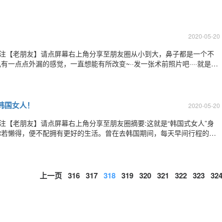
们分享关于美丽关于生活的悲喜！十一国庆来临，吴小蔚教授整形美容团
彩！无论身处什么样的风景，都有一份宁静
2020-05-20
关注【老朋友】请点屏幕右上角分享至朋友圈从小到大，鼻子都是一个不
一点点外漏的感觉，一直想能有所改变~··发一张术前照片吧····就是鼻
术。下面，我要开始上图了。。。。这是半个月的样子～肿消的差不
我的五官瞬间变得分明起来。这是
韩国女人！
2020-05-20
注【老朋友】请点屏幕右上角分享至朋友圈摘要:这就是“韩国式女人”身
你若懒得，便不配拥有更好的生活。曾在去韩国期间，每天早间行程的前
女孩子进行叫醒服务。开始十分不解。每天的访问活动排得那么满。怎么
“韩国的女人都是要早上提前两小时
上一页
316
317
318
319
320
321
322
323
32