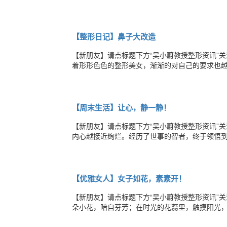
教授表示，整形手术后的饮食要有所限制，特别是
芎等中药均有加速血液循环的作用。整形手术后
【整形日记】鼻子大改造
【新朋友】请点标题下方“吴小蔚教授整形资讯”
着形形色色的整形美女，渐渐的对自己的要求也
鼻子始终不满意，怎么说呢，我的鼻子有点踏，
觉得我有必要做个隆鼻手术，因为职业的关系，
【周末生活】让心，静一静！
【新朋友】请点标题下方“吴小蔚教授整形资讯”
内心越接近绚烂。经历了世事的智者，终于领悟
正的安宁，它更干净、更纯粹，更接近那叫灵魂
纷纷扰扰，对错得失，难求完美。若一心想要事
【优雅女人】女子如花，素素开！
【新朋友】请点标题下方“吴小蔚教授整形资讯”
朵小花，暗自芬芳；在时光的花蕊里，触摸阳光
自己一份希望，许心灵一份安暖，既便不能一笑