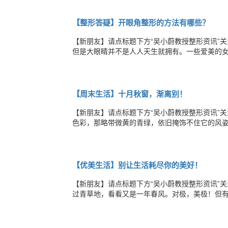
属于自己的那米阳光中，开成自己喜欢的样子。
【整形答疑】开眼角整形的方法有哪些？
【新朋友】请点标题下方“吴小蔚教授整形资讯”
但是大眼睛并不是人人天生就拥有。一些爱美的
到一定的效果，但是是不是感觉很麻烦呢？另外
而有神。开眼角整形的方法有哪些呢？1、横切内
【周末生活】十月秋窗，渐离别！
【新朋友】请点标题下方“吴小蔚教授整形资讯”
色彩，那略带微黄的青绿，依旧掩饰不住它的风
时，已被这无声的气息，渲染成落寞的情怀。碎
否，有谁还能感知这一刻的落寂？一直，想在这
【优美生活】别让生活耗尽你的美好！
【新朋友】请点标题下方“吴小蔚教授整形资讯”
过青草地，看看又是一年春风。对极，美极！但
面孔。我经常在公众场合看到一些年轻的妈妈用
让孩子不要爬高，但她的语气里充满了极大的不