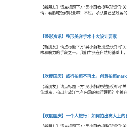
【新朋友】请点标题下方“吴小蔚教授整形资讯”
情，看脸吃饭的职业嘛！不过，承认自己整过容
分。。。妈妈真心漂亮。女儿的话，也许长大了会
样也敢拍小心长大了找你麻烦马景涛的大儿子马
【整形资讯】整形美容手术十大设计要素
【新朋友】请点标题下方“吴小蔚教授整形资讯”
味和魄力的手段之一。我们主张在自然的基础上
体性的思路。反对局部过度的,夸张的、不可逆的(
美：审美有主观和客观之分，在设计时均需考量
【欢度国庆】旅行拍照不再土，创意拍照mar
【新朋友】请点标题下方“吴小蔚教授整形资讯”关
住爆点，拍出奔放洋气有内涵的旅行硬照？小编
来拍，各种跳……设情境，讲故事——跳在半空
坏太阳！玩月亮！玩云朵！等等等等周遭的景物
【欢度国庆】一个人旅行：如何拍出高大上的自
【新朋友】请点标题下方“吴小蔚教授整形资讯”