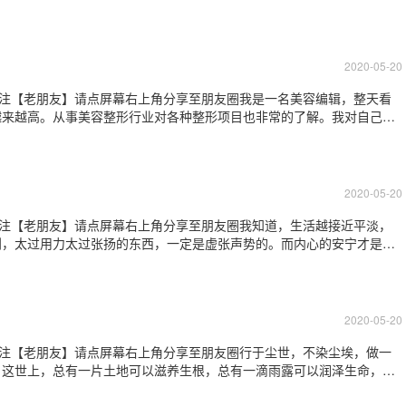
以下几类，应尽量避免少吃。1、含活血化瘀成分的中药当归、红花、川
如果吃这些食物很可能造成已经止血的
2020-05-20
关注【老朋友】请点屏幕右上角分享至朋友圈我是一名美容编辑，整天看
越来越高。从事美容整形行业对各种整形项目也非常的了解。我对自己的
朋友经常开玩笑说我如果做了隆鼻那么一定是美女。久而久之我就越来越
我很快就确定了手术方法—膨体隆鼻。其实
2020-05-20
关注【老朋友】请点屏幕右上角分享至朋友圈我知道，生活越接近平淡，
到，太过用力太过张扬的东西，一定是虚张声势的。而内心的安宁才是真
的地方。淡然于心，自在于世间。云淡得悠闲，水淡育万物。世间之事，
事求顺意，反而深陷于计较的泥潭，不能自
2020-05-20
关注【老朋友】请点屏幕右上角分享至朋友圈行于尘世，不染尘埃，做一
，这世上，总有一片土地可以滋养生根，总有一滴雨露可以润泽生命，给
倾城，也要保持清心淡雅；既便无法与百花争春，也要以微笑的姿态，在