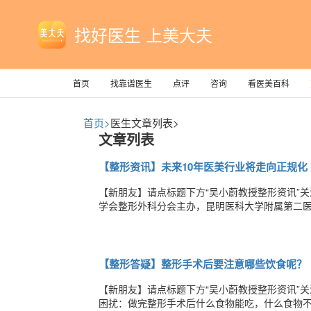
找好医生 上美大夫
首页
找靠谱医生
点评
咨询
看医美百科
首页>
医生文章列表>
文章列表
【整形资讯】未来10年医美行业将走向正规化
【新朋友】请点标题下方“吴小蔚教授整形资讯”关
学会整形外科分会主办，昆明医科大学附属第二医
行，其中，中华医学会整形外科分会主任委员祁
院虚假夸张宣传泛滥的情况，您建议求美者怎样
【整形答疑】整形手术后要注意哪些饮食呢？
【新朋友】请点标题下方“吴小蔚教授整形资讯”
困扰：做完整形手术后什么食物能吃，什么食物不