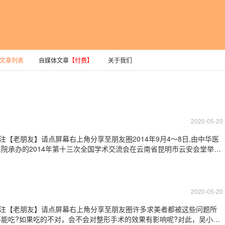
文章列表
自媒体文章
【付费】
关于我们
2020-05-20
注【老朋友】请点屏幕右上角分享至朋友圈2014年9月4～8日,由中华医
院承办的2014年第十三次全国学术交流会在云南省昆明市云安会堂举
佐良教授担任大会主席，并发表了精彩的演讲。整形美容市场上，存在医
找到好的医院和医生？问题的本
2020-05-20
关注【老朋友】请点屏幕右上角分享至朋友圈许多求美者都被这些问题所
能吃?如果吃的不对，会不会对整形手术的效果有影响呢?对此，吴小蔚