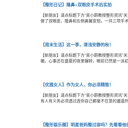
【整形日记】隆鼻+双眼皮手术后实拍
【新朋友】请点标题下方“吴小蔚教授整形资讯”
做了双眼皮、隆鼻和左侧鼻翼变短。一共三项手
7.5mm全切平行平扇看不太出来呢哈哈哈没有
子本来没要做，因为本来鼻子还不错，但医生提
【周末生活】这一季，清浅安静的秋！
【新朋友】请点标题下方“吴小蔚教授整形资讯”
暖。心事还在盛夏的夜里辗转，眼前已然是一派
和遗憾：人生若只如初见，何事秋风悲画扇。秋
安静。清了纸笺上的墨印，浅了岁月留下的痕迹
【优雅女人】作为女人，你必须精致！
【新朋友】请点标题下方“吴小蔚教授整形资讯”
有人有义务必须透过连你自己都毫不在意的邋遢
来，都一直记得！-------杨澜95年的冬天，
了。想起那个面试官的表情，我非常想抓狂。她
【整形娱乐圈】明星爸妈整过容吗？先看看他