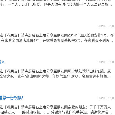
旅行，一个人，玩自己所爱。但是否你有时也会遗憾一个人无法记录旅途
样的或者是这样的但是，现实往往是这样的：或者是毫无意义的自拍大头
，一个人去旅行也要留下属于自己最精彩的
2020-05-20
注【老朋友】请点屏幕右上角分享至朋友圈2014年国庆长假安排1号，在
，在家看全国酒店涨价4号，在家看游客到处被宰5号，在家看买不到火车
北进不了城还有，兄弟姐妹们到高速路去相亲吧：从车看财产，从态度看
听你们诉苦讲故事：）祝各
看人
2020-05-20
关注【老朋友】请点屏幕右上角分享至朋友圈周宁地处鹫峰山脉东麓，属
全省之冠，素有“高山明珠”之称。年均气温14.6℃，名胜古迹有鲤鱼
广寺、古村禾溪、古村川中等。如果你喜欢摄影，周宁更是不可错过。亮
鲤鱼溪之上的麻岭这里不需要门票。
送您一份祝福！
2020-05-20
关注【老朋友】请点屏幕右上角分享至朋友圈亲爱的朋友：于千千万万人
路温馨动人，一路感动收获。。。感谢您与我们携手并进，感谢您对我们