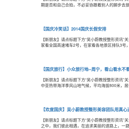
期是否和自己合拍，不必妥协跟着别人的脚步去
的精彩。或许你想象中的旅行自拍是这样的：这
照万年不变的游客照千万别再拍这样的游客照啦
【国庆冷笑话】2014国庆长假安排
【新朋友】请点标题下方“吴小蔚教授整形资讯”关
家看全国高速堵车2号，在家看各地景区排队3号
票6号，在家看全国高速又堵7号，在家看东南西
性格，从憋尿时间看肾功能！8号，上班泡好茶，
【国庆旅行】小众旅行地--周宁，看山看水不
【新朋友】请点标题下方“吴小蔚教授整形资讯”
中亚热带海洋季风山地气候，平均海拔800米，居
溪、九龙漈瀑布群、滴水岩、灵峰寺、元代建方
点一：星空下的仙凤山仙凤山国家森林公园位于
【欢度国庆】吴小蔚教授整形美容团队用真心
【新朋友】请点标题下方“吴小蔚教授整形资讯”
之中，我们彼此相遇，在追求美丽的道路上，一