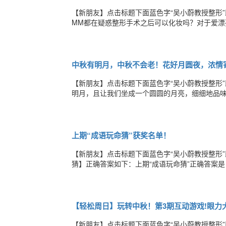
【新朋友】点击标题下面蓝色字“吴小蔚教授整形
MM都在疑惑整形手术之后可以化妆吗？对于爱漂
海”的美丽法宝吧！1、缓和受刺激发红的皮肤整
霜是BlemishBalm的简写，是为了覆盖术后发
中秋有明月，中秋不会老！花好月圆夜，浓情
【新朋友】点击标题下面蓝色字“吴小蔚教授整形
明月，且让我们坐成一个圆圆的月亮，细细地品
中秋有明月，中秋不会老！让亲情岁岁年年陶洗
孙在地球村这个大家庭里在此夜传递团圆的信念
上期“成语玩命猜”获奖名单！
【新朋友】点击标题下面蓝色字“吴小蔚教授整形
猜】正确答案如下：上期“成语玩命猜”正确答案
微信红包了！！第一位MM是幸运的30元大奖哦
友们一起赢取奖品哦！关注“吴小蔚教授整形资讯
【轻松周日】玩转中秋！第3期互动游戏!眼力
【新朋友】点击标题下面蓝色字“吴小蔚教授整形