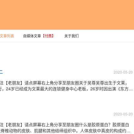
文章列表
自媒体文章
【付费】
关于我们
二
2020-05-20
关注【老朋友】请点屏幕右上角分享至朋友圈关于吴尊吴尊出生于文莱，
行，24岁已经成为文莱最大的连锁健身中心老板，26岁时因出演《东方茱
坦荡—从“飞轮海”单飞之后，吴尊更多地把工作重点转移到了演戏。去
公开谈及自己的私人生活。大家
2020-05-20
关注【老朋友】请点屏幕右上角分享至朋友圈什么是胶原蛋白？胶原蛋白
无脊椎动物的皮肤、肌腱和其他结缔组织中。人体皮肤中真皮的构成约有