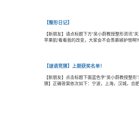
真有不用留疤的开眼角手术吗?答案是否定的。疤
层切开，到达真皮层)都会遗留疤痕，而疤痕的生
【整形日记】
【新朋友】请点标题下方“吴小蔚教授整形资讯”
苹果肌!看看我的改变，大家会不会羡慕嫉妒恨啊!
手术前，好不想让你们看到术前的照片，扁平的
议我打玻尿酸，效果可以即刻显现!填充后第十天
【谜语竞猜】上期获奖名单！
【新朋友】点击标题下面蓝色字“吴小蔚教授整形
猜】正确答案依次如下：宁波，上海，汉城，合
下：恭喜以上粉哥粉妹，已获得我们送出的微信
关注“吴小蔚教授整形资讯”参与互动，后续将会