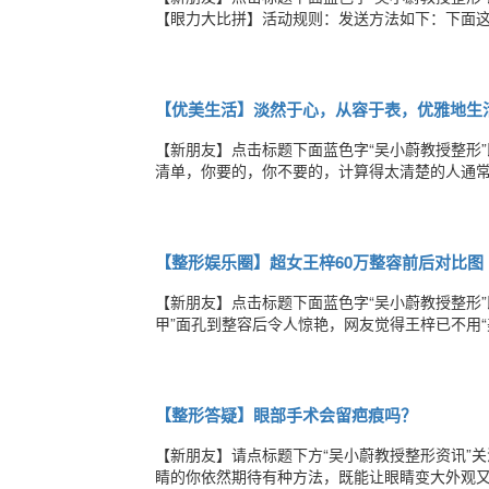
【眼力大比拼】活动规则：发送方法如下：下面这
整形之前的照片（已经打乱，图上有编号），大家
后，编辑你的答案（例如A5B7……）发送至我
【优美生活】淡然于心，从容于表，优雅地生
【新朋友】点击标题下面蓝色字“吴小蔚教授整形
清单，你要的，你不要的，计算得太清楚的人通
在坚持和放弃之间，举棋不定。烦恼，就是记性
情；成功的人，总是在保持好心情；幸福的人，
【整形娱乐圈】超女王梓60万整容前后对比图
【新朋友】点击标题下面蓝色字“吴小蔚教授整形
甲”面孔到整容后令人惊艳，网友觉得王梓已不用“
超女王梓整容后首次公开露面，面对媒体的采访，
超女到现在没能大红大紫，相貌不够出众是很重
【整形答疑】眼部手术会留疤痕吗？
【新朋友】请点标题下方“吴小蔚教授整形资讯”
睛的你依然期待有种方法，既能让眼睛变大外观又