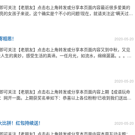
”即可关注【老朋友】点击右上角转发或分享本页面内容最近很多爱美的
亮的女孩子来说，这个确实是个不小的问题!现在，就请关注这“瞒天过
形手术后，皮肤科医生都建议尽量别化妆，但唯独没有对BB霜下禁令。BB
红的皮肤而发明的产品。
寄相思！
2020-05-20
”即可关注【老朋友】点击右上角转发或分享本页面内容又到中秋，又见
味人生的奥妙，感受生活的真谛。一任月光，如流水，绵绵潺潺。。。。
情感的新鲜，让游子在秋高气爽夜与一轮圆月传递思念的情感，让炎黄子
！中秋读月，月色通幽，风声渐老。在这样
2020-05-20
”即可关注【老朋友】点击右上角转发或分享本页面内容上期【成语玩命
是：网开一面。上期获奖名单如下：恭喜以上各位粉粉!已收到我们送出的
！欢迎持续关注！后续更精彩！您可以分享此条微信到您的朋友圈，和朋
”参与互动，后续将会有更好玩的
大比拼！红包持续送！
2020-05-20
”即可关注【老朋友】点击右上角转发或分享本页面内容本周互动主题：