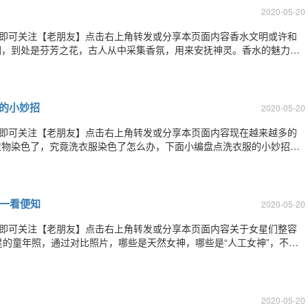
2020-05-20
”即可关注【老朋友】点击右上角转发或分享本页面内容香水文明或许和
园，到处是芬芳之花，古人从中采集香氛，用来安抚神灵。香水的魅力不
至今，制香大师们都懂得最令人欢愉的香味要盛在最优美的香水瓶中。
太奇摄影作品，他在一个巨型的Cha
的小妙招
2020-05-20
”即可关注【老朋友】点击右上角转发或分享本页面内容现在越来越多的
衣物染色了，究竟洗衣服染色了怎么办，下面小编盘点洗衣服的小妙招，
衣物放在盆中，先用清水浸泡一会儿，捞出。然后再把衣物放进刚煮开的
要用水轻轻一揉搓，染上的颜色很容易就
容一看便知
2020-05-20
”即可关注【老朋友】点击右上角转发或分享本页面内容关于女星们整容
星的童年照，通过对比照片，哪些是天然女神，哪些是“人工女神”，不用
蕾朱茵蔡少芬关之琳郭晶晶Selina(任家萱)蔡依林刘亦菲林志玲刘亦菲
还有整形美容方面的问题可
2020-05-20