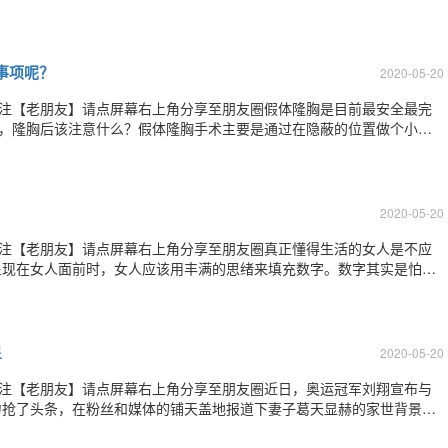
胶原单体，其氨基酸组成的主要特征是：甘氨酸、脯氨酸、羟脯氨酸的含
的氨基酸组成决定了其具有稳定的三螺旋
事项呢？
2020-05-20
关注【老朋友】请点屏幕右上角分享至朋友圈假体隆胸是目前最安全最完
解，隆胸后该注意什么？假体隆胸手术主要是通过在隐蔽的位置做个小切
方，最后进行精细的缝合，从而达到隆胸的目的。由于假体隆胸手术采用
的伤害，而且不会出现破裂的现象。假体隆
2020-05-20
关注【老朋友】请点屏幕右上角分享至朋友圈真正懂得生活的女人是不应
呈现在女人面前时，女人应该用丰满的思绪来填充数字。数字其实是怕女
的乐章。如果女人冷落了那些数字，它们便会来极力地讨好你，有时候命
要坚信只有自己才有权利拒绝坎坷的道路，
星
2020-05-20
关注【老朋友】请点屏幕右上角分享至朋友圈近日，奥运冠军刘翔宣布与
力抢了头条，在粉丝和媒体的铺天盖地报道下妻子葛天显赫的家世背景也
不错，葛天的父亲是上海一家中国最具影响力企业的高层，虽然她算不上