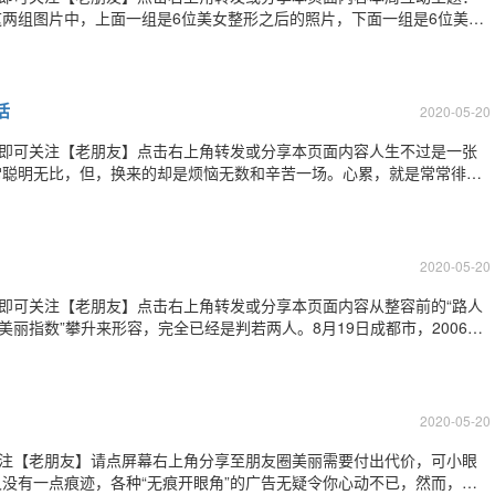
两组图片中，上面一组是6位美女整形之后的照片，下面一组是6位美女
凭借自己的眼力及分析把已经打乱的6位美女的整形前后对比照片找出来
们的微信公众平台，就可以啦！发送
活
2020-05-20
”即可关注【老朋友】点击右上角转发或分享本页面内容人生不过是一张
常聪明无比，但，换来的却是烦恼无数和辛苦一场。心累，就是常常徘徊
太好，该记的，不该记的都会留在记忆里。聪明的人，总是在寻找好心
总在享受好心情。如果不懂，就说出来，如果
2020-05-20
”即可关注【老朋友】点击右上角转发或分享本页面内容从整容前的“路人
美丽指数”攀升来形容，完全已经是判若两人。8月19日成都市，2006年
王梓坦言，自己整容就是为了自信，为了能走红，她表示，从06年参加
要的原因。据悉，王梓此次
2020-05-20
关注【老朋友】请点屏幕右上角分享至朋友圈美丽需要付出代价，可小眼
没有一点痕迹，各种“无痕开眼角”的广告无疑令你心动不已，然而，果