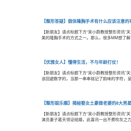
70%是胶原蛋白。胶原蛋白的基本分子结构为原
量较高，而芳香氨基酸、含巯氨基酸较少，这样
【整形答疑】假体隆胸手术有什么应该注意的
【新朋友】请点标题下方“吴小蔚教授整形资讯”
美的隆胸手术的方式之一。那么，很多MM想了
口，然后将雕塑好的假体植入乳腺下胸大肌的后
的假体材料都是无害物质，因此对人体没有任何
【优雅女人】懂得生活，不与年龄打仗！
【新朋友】请点标题下方“吴小蔚教授整形资讯”
该回避数字的，当那一串串铭记了韵味的字符，
人的。它们只不过是个代号而已，女人则是灵动
运也是这样的。女人不要相信所谓的命中注定，
【整形娱乐圈】揭秘娶女土豪做老婆的8大男
【新朋友】请点标题下方“吴小蔚教授整形资讯”
演员妻子葛天领证结婚，此喜讯一出不费吹灰之
被曝光，据知情人爆料：葛天家里经济条件非常