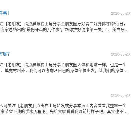
实，娱乐圈的女星与土豪从来都不离分，有
件事！
2020-05-20
关注【老朋友】请点屏幕右上角分享至朋友圈牙好胃口好身体才棒!近日，
专家总结出的“最伤牙齿的几件事”，帮你护好健康第一关。1、美白牙齿
，过度漂白牙齿会使牙釉质变弱，酸性物质更容易腐蚀牙齿，导致牙釉质
致牙神经暴露，使牙齿过敏。2
方呢？
2020-05-20
关注【老朋友】请点屏幕右上角分享至朋友圈人体和地球一样，也是一个
剂、填充材料外，我们可以考虑从自己的身体部位出发，让我们的身体资
能“搬”到哪儿~性感双唇通过一些特殊的处理手段可以将臀部、大腿或腹
加立体饱满。翘臀回收自腰部、腹部或
2020-05-20
”即可关注【老朋友】点击右上角转发或分享本页面内容看看我整容一个
大家节省下我的手术历程吧。先给大家看看我以前的样子吧，其实也不算
我觉得自然美是最重要的，因此就有整容的想法。虽然只是做了个双眼
很自然。我做的是埋线双眼皮，效果超好，听