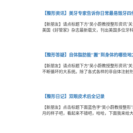
土豪级的人物，也可以算得上是标准富二代。其
【整形资讯】美牙专家告诉你日常最易毁牙四
【新朋友】请点标题下方“吴小蔚教授整形资讯”
美国《好管家》杂志最新载文，刊出美国多位牙科
太过头美国牙科协会顾问理查德·普赖斯博士表示
出现损伤孔。牙釉质一旦受伤将很难恢复，容易导
【整形答疑】自体脂肪能“搬”到身体的哪些地
【新朋友】请点标题下方“吴小蔚教授整形资讯”
不断循环的大系统。除了各式各样的非自体注射
源得到充分地循环再利用。下面看看你的自体脂肪
部的脂肪移植到我们的唇部，从而令双唇轮廓更
【整形日记】双眼皮术后全记录
【新朋友】点击标题下面蓝色字“吴小蔚教授整形
月的样子吧，看起来不错吧，哈哈，下面我来给
丑，长相一般吧，都是素颜的，平日不爱化妆，
皮，可是变化真的很大，眼睛大了好多，看起来