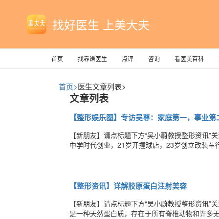
找好医生 上美大夫
首页
找靠谱医生
点评
咨询
看医美百科
首页>
医生文章列表>
文章列表
【整形娱乐圈】专访吴尊：家庭第一，事业第
【新朋友】请点标题下方“吴小蔚教授整形资讯”
中学时代创业，21岁开撞球店，23岁创立改装车
丽叶》而误打误撞成为了一名偶像明星，从此星路
年吴尊出版了他的个人自传《决定勇敢》，首度
【整形资讯】详解胶原蛋白注射美容
【新朋友】请点标题下方“吴小蔚教授整形资讯”
是一种天然蛋白质，存在于所有脊椎动物和许多