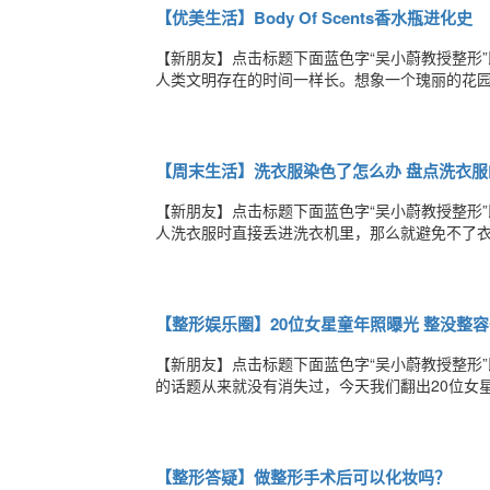
【优美生活】Body Of Scents香水瓶进化史
【新朋友】点击标题下面蓝色字“吴小蔚教授整形
人类文明存在的时间一样长。想象一个瑰丽的花
仅仅来自它的味道，也来自装载它的容器，从古
1950年代，美国摄影师维加（Weegee）的蒙
【周末生活】洗衣服染色了怎么办 盘点洗衣服
【新朋友】点击标题下面蓝色字“吴小蔚教授整形
人洗衣服时直接丢进洗衣机里，那么就避免不了
让你再也不用担心衣服染色。衣服染色把被染的
肥皂水和碱水混合溶液中，浸泡10分钟.最后只
【整形娱乐圈】20位女星童年照曝光 整没整
【新朋友】点击标题下面蓝色字“吴小蔚教授整形
的话题从来就没有消失过，今天我们翻出20位女
多说，你一看便知。赵薇范冰冰章子怡巩俐王菲徐静
莫文蔚陈慧琳宋慧乔邓丽君为了您更美丽如果您
【整形答疑】做整形手术后可以化妆吗？