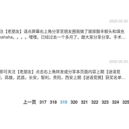
痕，皮肤损伤后机体自我修复遗留的痕迹。任何手术切口(只要将皮肤全
长则是切口愈合的正常生理过程。眼
2020-05-20
关注【老朋友】请点屏幕右上角分享至朋友圈我做了玻尿酸丰额头和填充
hahaha。。。。嘿嘿，已经过去一个多月了，跟大家分享分享。手术前
额头，苹果肌也不明显，显得无精打采，真心的不喜欢。后来整形专家建
填充后第10天，先来两张臭美
2020-05-20
”即可关注【老朋友】点击右上角转发或分享本页面内容上期【谜语竞
肥，高雄，武昌，长安，智利，贵阳，西安上期【谜语竞猜】获奖名单如
红包哦！您可以分享此条微信到您的朋友圈，和朋友们一起赢取奖品哦！
有更好玩的游戏及丰厚的礼品等着您。还在
上一页
317
318
319
320
321
322
323
324
32