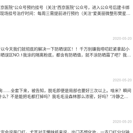
京医院“公众号预约挂号（关注“西京医院”公众号，进入公众号后建卡绑
台现场挂号治疗时间：每周三需提前进行预约（关注“爱美丽微整形樊星博
行预约。现场不接受临时加单。）
2020-05-20
所以今天我们就彻底的解决一下防晒误区！！千万别嫌我唠叨赶紧拿起小
晒误区NO.1我涂的隔离粉底，都含有防晒值，就不涂防晒霜了吧？我们
本都含有防晒值的，所以很多妹子每天出门涂了隔离＋粉底，就觉得防晒
晒效果只归功于防晒值较高的产品喔。
2020-05-20
业咨询……全套下来，被告知，脱毛即便是局部也要好三次以上。啥米？瞬间
什么？不是能把毛都打掉吗？我毛毛没森林那么浓密，好吗？”冷静之
医生让我多做几次，是坑我钱？”其实吧，姑娘啊，你想多啦！今天就给
”。不是都一茬，毛发也分“生
2020-05-20
肯定会说是口红。尤其对于懒妹纸来说，出门不想化妆，一支口红分分钟