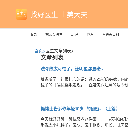
找好医生 上美大夫
首页
找靠谱医生
点评
咨询
看医美百科
首页>
医生文章列表>
文章列表
法令纹太可怕了，连明星都显老~
最近听了一句很扎心的话：进入25岁的姑娘，内
镜子的时候忧桑地发现，一直没怎么注意的法令
最显老的部位，除了眼角的皱纹，就要数鼻子旁
什么是法令纹？法令纹就是不笑的时候也会有两
樊博士告诉你年轻10岁+的秘密~ （上篇）
今天就好好聊一聊抗衰老这件事。。。※衰老的几
那就太小儿科了。皮肤、皮下组织、筋膜、肌肉甚