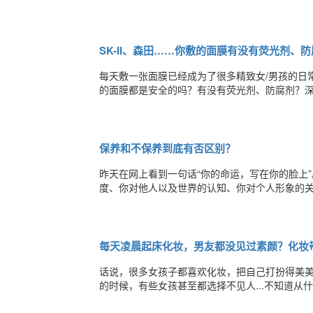
大家最熟悉的皮肤层讲起吧，护肤品、面膜对付
纹。图片中莫文蔚和章子怡虽然有皱纹、暗黄，
SK-II、森田……你敷的面膜有没有荧光剂、
每天敷一张面膜已经成为了很多精致女/男孩的日常在
的面膜都是安全的吗？有没有荧光剂、防腐剂？深
款面膜进行了测试……为什么说是史上最严格的比
耐热大肠菌群、金黄色葡萄球菌。而本次检测把欧
保养和不保养到底有否区别？
昨天在网上看到一句话“你的命运，写在你的脸上
度、你对他人以及世界的认知、你对个人形象的
是变丑了，没有中间值。下面就让我们看一下各
别，32年过后，一切没法挽回。照片是1986年
每天凌晨起床化妆，男友都没见过素颜？化妆
话说，很多女孩子都喜欢化妆，把自己打扮得美
的时候，有些女孩甚至都选择不见人...不知道
然而，对美丽的坚持，有时候无形地成为女孩们的一种负