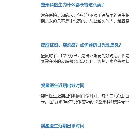
整形科医生为什么都长得这么美？
常在医院走动的人，包括但不限于医院里的医生
到美女的几率是非常高的。从业越久的人，越容
少有人在公开讨论中下“整形科医生是最美的”这
姨喜欢，让其他科室的女同胞羡慕嫉妒恨，也很
皮肤红斑、烧灼感？如何预防日光性皮炎？
盛夏时节，晴空万里，是出外游玩的好时期。但
暴露在外的皮肤都会出现红肿、灼热、疼痛等症
皮肤。该如何预防日光性皮炎呢？日光性皮炎有什
肢等）会出现边界清楚的水肿红斑，严重的后出
樊星医生近期出诊时间
樊星医生近期出诊时间门诊时间：每周二1关注“西
卡，在“就诊”里进行预约挂号）2整形科1楼挂号
士”公众号，留言“姓名+联系方式+治疗项目”进
樊星医生近期出诊时间