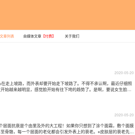
文章列表
自媒体文章
【付费】
关于我们
2020-05-20
心在走上坡路，而外表却要开始走下坡路了。不得不承认啊，最近仔细照
纹开始越来越明显，感觉脸开始有往下垮的趋势了。是啊，要说女生脸上
边法令纹了。如果纹路很深给人第一眼的印象就是——这个人不年轻了。
条深深的沟壑，看起来脸上的肉是下垂的。
2020-05-20
个层面抗衰是个由里及外的大工程！如果你只想到了涂个面霜，敷个面膜
至骨骼，每一个层面的老化都会引发外表上的衰老。※皮肤层的衰老先从