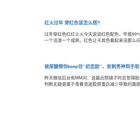
等，想要抗老，要先知道人为什么会衰老。面部的
以不断新生，表皮又分为五层：角质层，透明层
红火过年 穿红色该怎么搭?
过年穿红色红红火火今天说说红色配色，毕竟99
一个活泼一个成熟，红色让卡其色看起来没那么
到的“红灯笼”造型，都适合在外面加一件卡其色
项，一个是把红色穿在里面，比反过来感觉更合理
玻尿酸帮你keep住“初恋脸”，收割男神到手软
昨天微信后台有MM问：说最近照镜子时总觉得
判断无疑是属于青春流逝胶原蛋白减少导致的面
部老化原因包括皮肤肤质的改变、软组织的低迁移
照。双胞胎B每周日照时间比双胞胎A多10小时左