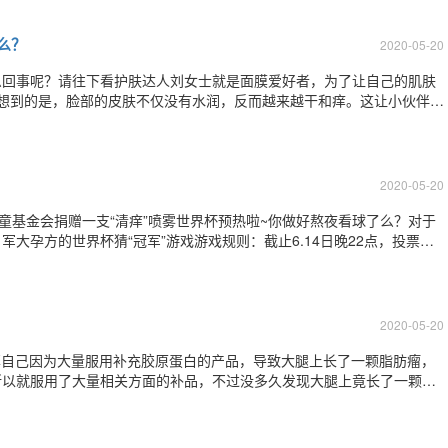
长得非常的美
么？
2020-05-20
么回事呢？请往下看护肤达人刘女士就是面膜爱好者，为了让自己的肌肤
想到的是，脸部的皮肤不仅没有水润，反而越来越干和痒。这让小伙伴们
反！我的天呢，简直擦亮我的眼睛~~~对于这种情况不止她不一个
，殊不知，喷雾和面膜使用不当，保湿不成反
2020-05-20
童基金会捐赠一支“清痒”喷雾世界杯预热啦~你做好熬夜看球了么？对于
大孕方的世界杯猜“冠军”游戏游戏规则：截止6.14日晚22点，投票选
以减去了日本和巴拿马，望大家理解见谅）只要投票球队是“冠军队”就可
“清痒”喷雾效果测
2020-05-20
享自己因为大量服用补充胶原蛋白的产品，导致大腿上长了一颗脂肪瘤，
所以就服用了大量相关方面的补品，不过没多久发现大腿上竟长了一颗脂
是因为胶原蛋白补品吃太多导致的缘故。吓得我赶紧搜索”胶原蛋白“可
的小瓶装，有的像果冻，有的是软糖。。