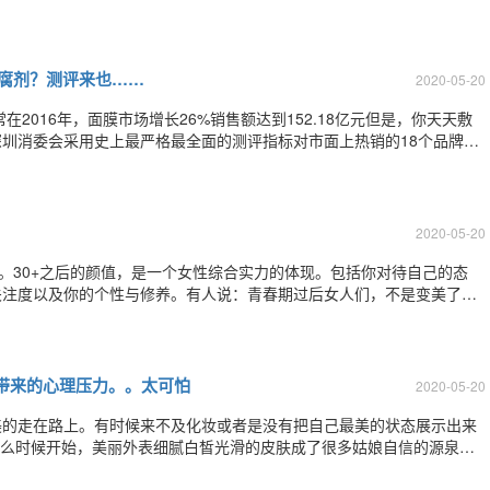
的就是这个层面的衰老。皮肤的衰老表现在干燥、粗糙、暗黄、长斑和皱
但整体轮廓比较紧实，说明她们的衰老主
防腐剂？测评来也……
2020-05-20
2016年，面膜市场增长26%销售额达到152.18亿元但是，你天天敷
圳消委会采用史上最严格最全面的测评指标对市面上热销的18个品牌30
较试验指标？对于微生物指标，国家标准要求只有5种：霉菌、酵母菌、
盟标准要求的另外4种
2020-05-20
”。30+之后的颜值，是一个女性综合实力的体现。包括你对待自己的态
关注度以及你的个性与修养。有人说：青春期过后女人们，不是变美了就
年段女星颜值的对比，答案自然揭晓。不保养和保养，在一年内没有差
美国影片《壮志凌云》中的女主角Ke
带来的心理压力。。太可怕
2020-05-20
美的走在路上。有时候来不及化妆或者是没有把自己最美的状态展示出来
从什么时候开始，美丽外表细腻白皙光滑的皮肤成了很多姑娘自信的源泉。
担...比如今天要说的一个叫AmyRobb的女孩...AmyRobb是一名心