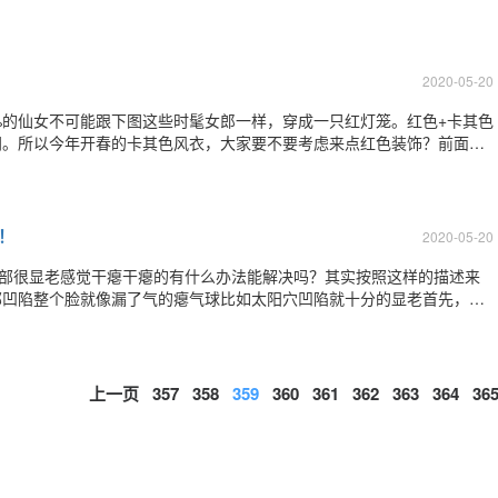
皮肤分为三层：分别是表皮,真皮，皮下组织。皮肤的最外层是表皮，可
，颗粒层，有棘层和基底层。最外层
2020-05-20
%的仙女不可能跟下图这些时髦女郎一样，穿成一只红灯笼。红色+卡其色
闷。所以今年开春的卡其色风衣，大家要不要考虑来点红色装饰？前面提
外套。马上变得很能见人。上驼下红也太好看了。红色+驼色系的注意事
。红色+粉色一个热情一个温婉。要
！
2020-05-20
脸部很显老感觉干瘪干瘪的有什么办法能解决吗？其实按照这样的描述来
部凹陷整个脸就像漏了气的瘪气球比如太阳穴凹陷就十分的显老首先，面
及容量减少，骨骼的老化。（61岁的双胞胎A、B，接受较大的差别日
右，双胞胎A身体指数比双胞胎B高2
上一页
357
358
359
360
361
362
363
364
36