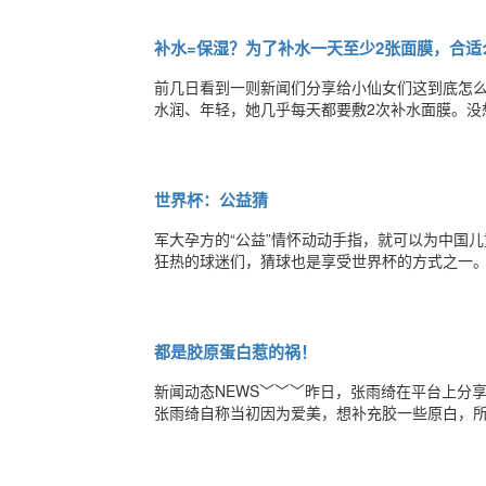
理学的毕业生，今年25岁，来自北爱尔兰。Amy
补水=保湿？为了补水一天至少2张面膜，合适
前几日看到一则新闻们分享给小仙女们这到底怎
水润、年轻，她几乎每天都要敷2次补水面膜。没
都惊呆了，这敷面膜不但没达到效果，反而适得其
人！！很多人把喷雾和面膜当做皮肤保湿的法宝
世界杯：公益猜
军大孕方的“公益”情怀动动手指，就可以为中国儿
狂热的球迷们，猜球也是享受世界杯的方式之一。军
一支球队，（由于微信投票只可以设置30个，所
以为赢得一支“清痒”捐赠，猜中人数即是捐赠支数
都是胶原蛋白惹的祸！
新闻动态NEWS﹀﹀﹀昨日，张雨绮在平台上分
张雨绮自称当初因为爱美，想补充胶一些原白，
肪瘤，赶紧到医院去检查，检查后，医生告知可能
以见到琳琅满目各式各样的胶原蛋白营养品，有