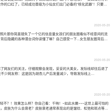
作的口红了，已经成功晋级为小仙女们出门必备的“核化武器”！只要涂
是这样的▼这样的▼这样的沙漠唇，不仅难上色而且还不服帖，涂什么口红
就不需要护唇。唇部肌肤很薄软，对干
2020-05-20
看看照片那你简直错失了一个亿的信息量女孩们的朋友圈看似不经意间的流
背后隐藏的各种潜台词你读懂了嘛？自己感受一下...女生朋友圈背后隐
这么美还不赶快夸我！其实她想说：看我身材多好性感吧还能做出这么高
吧我喝的咖啡，吃的点心戴的手表、
2020-05-20
起了网友们的关注，仔细观察会发现，妥妥的大美女，发际线却往后退了
于是不少网友称：这是因为胡杏儿产后发量减少，导致发际线上
产妇的负担又比较重，既需要休息，又要母乳喂养孩子，如果情绪再不稳定，也就加
发几乎快掉光了。最近，胡杏儿
2020-05-20
年轻不？！效果怎么样？你自己看：千呐！~如此水嫩~~~这世上最可怕的
先，皮肤为什么会衰老？皮肤衰老通常表现出的是皱纹、松弛和斑点等