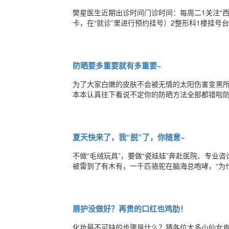
樊星医生近期出诊时间门诊时间：每周二1关注“西
卡，在“就诊”里进行预约挂号）2整形科1楼挂号
士”公众号，留言“姓名+联系方式+治疗项目”进
防晒要多重要就有多重要~
为了大家白嫩的皮肤不会被无情的太阳伤害变黑
本本认真往下看说不定你的防晒方法全部都错啦防
都知道现在市面上的隔离啊~粉底啊~气垫啊~基
指数很充足啦，其实不管涂几层你真正得到的防
夏天快来了，我“脱”了，你随意~
不做“毛绒玩具”，要做“瓷娃娃”奔赴医院、专
被雷到了有木有，一千匹骆驼在脑海总咆哮，“为
余，姑娘们不由自主会想到一个很实际的疑惑：“
你来场扫盲纯干贴，让你从此“美如明镜，心无雾霾
唇护没做好？再贵的口红也鸡肋！
化妆最不可缺的步骤是什么？猜各位大多小仙女