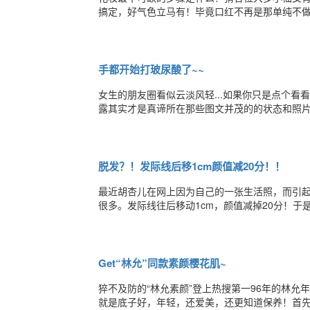
搞定，好气色立马有！毕竟口红不再是那单纯不做
了大红唇，气场瞬间开挂！但...如果你的嘴唇
都巨！丑！所以提醒各位，可别觉得冬天过去了
手都开始打玻尿酸了~~
女生的朋友圈看似云淡风轻...如果你只是点个
露其实才是真谛所在那些图文并茂的的状态和照片
藏的潜台词潜台词：刚起床，没化妆素颜的我也
难度的动作夸我吧夸我吧她的潜台词是：看见了
脱发？！发际线后移1cm颜值减20分！！
最近胡杏儿在网上因为自己的一张生活照，而引
很多。发际线往后移动1cm，颜值减掉20分！
移.......BLACK&WHITE坐月子期间，
重脱发了。后来发际线越来越抢镜啊，两鬓的头
Get“林允”同款素颜樱花肌~
猝不及防的“林允素颜”登上热搜第一96年的林允
就是底子好，年轻，还爱美，还更知道保养！首