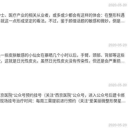
2020-05-20
护士、医疗产业的相关从业者，或多或少都会有这样的体会：在整形科遇
易就这一点形成坚定的看法。不过，鉴于颜值话题的敏感和微妙，倒是很
么露骨的结论。整形科的高平均颜值，除了让患者小弟弟小妹妹、叔叔阿
容易引起人们的好奇和思考：同样穿了一身
2020-05-20
是一些皮肤敏感的小仙女在暴晒几个小时以后，手臂、颈部、背部等这些
状，这就是日光性皮炎。虽然日光性皮炎没有传染性，但还是会严重损害
么症状？在日晒后数小时至10余小时，在曝光部位（面部、颈前、双上
现水疱，患处有明显的烧灼感或刺痛感。症
2020-05-20
京医院“公众号预约挂号（关注“西京医院”公众号，进入公众号后建卡绑
台现场挂号治疗时间：每周三需提前进行预约（关注“爱美丽微整形樊星博
行预约。现场不接受临时加单。）
2020-05-20