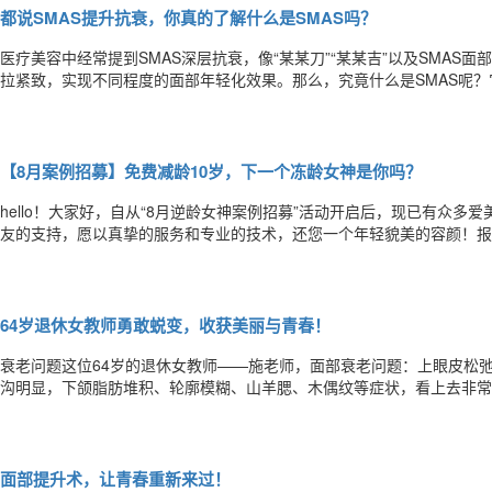
都说SMAS提升抗衰，你真的了解什么是SMAS吗？
医疗美容中经常提到SMAS深层抗衰，像“某某刀”“某某吉”以及SMAS
拉紧致，实现不同程度的面部年轻化效果。那么，究竟什么是SMAS呢？
SuperficialMusculo-AponeuroticSystem(表浅肌腱膜系统
层，常表现为筋膜样。SMAS
【8月案例招募】免费减龄10岁，下一个冻龄女神是你吗？
hello！大家好，自从“8月逆龄女神案例招募”活动开启后，现已有众
友的支持，愿以真挚的服务和专业的技术，还您一个年轻貌美的容颜！报
下一个逆龄女神就是你！！关注“杨大平教授”微博，私信/下方“留言”咨询
64岁退休女教师勇敢蜕变，收获美丽与青春！
衰老问题这位64岁的退休女教师——施老师，面部衰老问题：上眼皮松
沟明显，下颌脂肪堆积、轮廓模糊、山羊腮、木偶纹等症状，看上去非常
杨大平教授为她量身制定了综合面部年轻化方案：高位SMAS面部提升+下
提升术改良的颞部高位悬吊点，提升力度更强，范围更广，效果维持10
面部提升术，让青春重新来过！