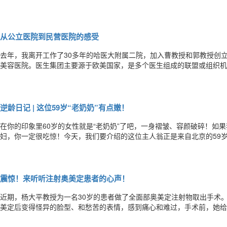
前照片中我们不难看出，37岁的Marry女士底子不错且保养得当。尽
观的松垂症状。包括眼角垂坠，脸颊两侧的嘟嘟肉，以及由于肌肉松垂
从公立医院到民营医院的感受
去年，我离开工作了30多年的哈医大附属二院，加入曹教授和郭教授创
美容医院。医生集团主要源于欧美国家，是多个医生组成的联盟或组织机
式，83%的美国医生在“医生集团”中行医。可以说我赶了个时髦，但也
务的问题。医美梦之队医生集团不是什么利益集团，若干名大医生能走到
逆龄日记 | 这位59岁“老奶奶”有点嫩！
在你的印象里60岁的女性就是“老奶奶”了吧，一身褶皱、容颜破碎！如果
妇，你一定很吃惊！今天，我们要介绍的这位主人翁正是来自北京的59岁
成娇花一般的“白富美”呢？逆龄日记第一次来本院的吴女士，在与杨大
她所诉“原来做过脂肪填充，但感觉做完脂肪填充后，面部更加松垂了，
震惊！来听听注射奥美定患者的心声！
近期，杨大平教授为一名30岁的患者做了全面部奥美定注射物取出手术
美定后变得怪异的脸型、和愁苦的表情，感到痛心和难过，手术前，她给
鉴，不要再到小作坊、工作室随意注射不明产品了。女孩们追求美丽无可