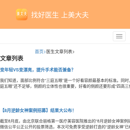
找好医生 上美大夫
Toggl
navig
首页>
医生文章列表>
文章列表
变年轻VS变漂亮，提升手术能否兼备？
我们知道，面部比例符合“三庭五眼”是一个好看容颜最基本的标准。同时
庭五眼”还不足够，侧颜的立体性也很重要，好看的侧颜还要形成“四高三
处，人中沟，唇颏沟凹下去。人的面部有了弧度和角度，人才会显得更精
案时，我会充分考虑到求美者本身的面部比例缺陷，在依赖于提升手术的
【8月逆龄女神案例招募】结果大公布！
截至8月底，由北京联合丽格第一医疗美容医院推出的“8月逆龄女神案例
微信公平公正公开的投票筛选，本次可免费享受逆龄打造的“逆龄女神”已经