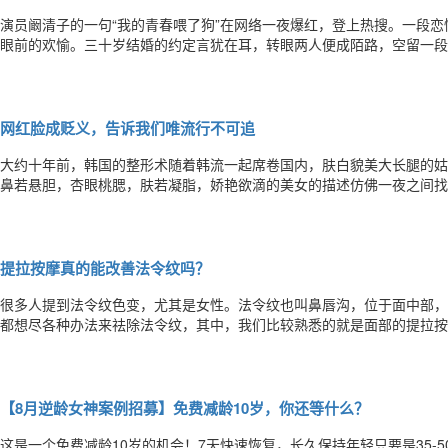
演员阚清子的一句“我的青春喂了狗”在网络一夜爆红，登上热搜。一段
眼前的欢愉。三十岁结婚的约定言犹在耳，转眼两人便成陌路，空留一段
留给自己，不如将青春再过一次吧。面部提升手术，也许能助你时光倒流
也一定是一条自己宠爱，也忠于自己的小奶狗吧。杨大平教授年轻化案例
网红脸成贬义，告诉我们唯流行不可追
大约十年前，韩国的整形术随着韩流一起席卷国内，肤白貌美大长腿的姑
鼻若悬胆，杏眼桃腮，肤若凝脂，娇艳欲滴的美女的描述仿佛一夜之间找
的年轻女孩跃跃欲试，一大批人造美女应运而生，国人集体陷入了一场狂欢
程：大眼睛、高鼻梁、锥子脸、一字眉、鼓额头、苹果肌、嘟嘟唇、欧式
提拉按摩真的能改善法令纹吗？
很多人提到法令纹色变，尤其是女性。法令纹也叫鼻唇沟，位于面中部，
都想尽各种办法来祛除法令纹，其中，我们比较熟悉的就是面部的提拉按
过这个方法。那么，提拉按摩真的能改善法令纹吗？提拉按摩是一种日常
环，疏通脸部经络，消除水肿，有助营养液导入肌肤，长期坚持可令面部
【8月逆龄女神案例招募】免费减龄10岁，你还等什么？
这是一个免费减龄10岁的机会！7天快速恢复，长久保持年轻只要是35-