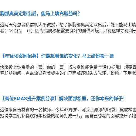
行，如果您不幸注射了不明异物，一定要尽早检查、及早治疗，避免注射
胸部奥美定取出后，能马上填充脂肪吗？
这两天有患者私信杨大平教授，想了解胸部奥美定取出后，能不能马上填
者：“不能”。（1）因为脂肪移植需要良好的血供环境，只有这样才有利
让血供应变差，这个取出的空腔不利于游离的颗粒脂肪存活。（2）另外
大加大感染、起脓、积液、坏死，影响创口愈合等风险。温馨提示：如果
【年轻化案例招募】你最想看谁的变化？马上给她投一票
快来投上你宝贵的一票，你的一票，将决定谁能免费年轻10岁哦！想要
春却从指间一点点流逝看着镜中的自己面部逐渐失去光泽、松垮、下垂老
然不！聪明的爱美女性们都报名了联合丽格“8月逆龄女神案例招募”活动
免费个性化打造年轻态美颜！往期招募案例快来投票吧！报名已在8月20
【高位SMAS提升案例分享】解决面部松垂，还你本来的样子！
这位来自吉林省的一名教师，今年47周岁，可脸上厚厚的眼袋、皮肤松
她说学生们都喜欢跟年轻些的老师打成一片，而自己苍老的面容拉开了她
有活力，能够和学生们一起打打闹闹。愿望不是想想就能实现的，她决定
个人要求，为她量身设计实施了高位SMAS全面部提升术+祛眼袋手术。