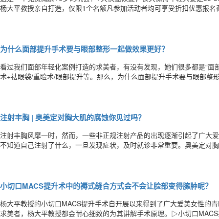
杨大平教授亲自打造，仅限1个名额凡参加活动者均可享受折扣优惠报名截
招募案例分享如果你存在这些问题面部皮肤松弛、眼周老化、苹果肌下移
都可以帮你解决从此，年龄只是一个数字！面部年轻化整形36年sdfd杨
为什么面部提升手术要与眼部整形一起做效果更好？
看过我们面部年轻化案例打造的求美者，有没有发现，她们很多都是“面部
术+祛眼袋/重睑术/眼部提升等。那么，为什么面部提升手术要与眼部整
中，受地心引力影响，颧脂肪垫（苹果肌）、睑颊连接会一直往下掉。从
唇沟突出等衰老特征，因此，颧脂肪垫和眼轮匝肌的复位，是面中部年轻
注射丰胸 | 奥美定对胸大肌的腐蚀你见过吗？
注射丰胸风靡一时，然而，一些非正规注射产品的出现逐渐引起了广大爱
不知道自己注射了什么，一旦发现症状，及时就诊非常重要。奥美定对胸
年，近期胸部按压疼痛，并且触摸时发现有多处硬块。▲术前正面&侧面
的不适……经过及时到院治疗，杨大平教授现已成功为她取出了胸部的大
小切口MACS提升术中的褥式缝合方式会不会让脸部变得臃肿呢？
杨大平教授的小切口MACS提升手术自开展以来得到了广大爱美女性的
求美者，杨大平教授都会耐心细致的为其讲解手术原理。▷小切口MAC