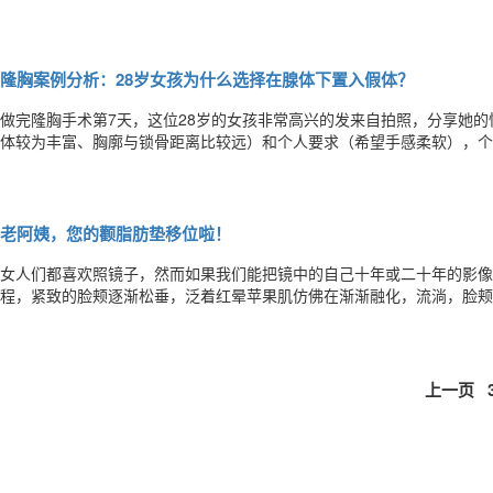
SMAS筋膜层进行垂直收紧，同时处理多余皮肤，来达到持久稳固提升
美者认为，既然“褥式缝合”就像叠被子一样将SMAS筋膜层折叠提升的，
隆胸案例分析：28岁女孩为什么选择在腺体下置入假体？
做完隆胸手术第7天，这位28岁的女孩非常高兴的发来自拍照，分享她的
体较为丰富、胸廓与锁骨距离比较远）和个人要求（希望手感柔软），个
275CC，采用腺体下置入的方式。术后乳房从外形美观度、手感真实度
胸案例分析这名28岁的女孩要求隆胸后外观丰满，胸部大，手感柔软逼
老阿姨，您的颧脂肪垫移位啦！
女人们都喜欢照镜子，然而如果我们能把镜中的自己十年或二十年的影像
程，紧致的脸颊逐渐松垂，泛着红晕苹果肌仿佛在渐渐融化，流淌，脸颊
终形成嘴边的两道沟壑，那就是法令纹。为什么会这样？有什么医学原理呢
从眉毛到下颏是中下面部3/2。而法令纹处于我们的中面部。与中面部老
上一页