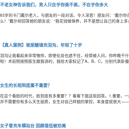
不老女神告诉我们，男人只在乎你美不美，不在乎你多大
83岁的卡门戴尔老人，与朋友的一段对话，令人深思！朋友问：“戴尔
么！”戴尔却回答她的朋友说：“我花钱做保养，并不是想让自己的身上
年斑，我没有；你有皱纹，我没有；你体态臃肿，皮肤下垂，我没有，各
一种内涵，是一种幸福的能力！70岁潘迎紫冻龄有术竟比少女还水嫩年
【真人案例】玻尿酸填充泪沟，年轻了十岁
泪沟让我看起来非常憔悴，即使化妆也遮不住，经常被人问，你昨晚干什
啦！术前照按照医生跟我讲的，我给大家标记了A、B、C，分别代表卧
记。施打过一边后仔细看左右两边泪沟的区别！效果好明显啊！术后的照
凹陷的脸上现在丰满了很多。大家看看，侧面看起来，效果更明显！左边
女生的长相到底重不重要？
在这个看脸的时代，脸到底有多重要？？看看下面这些回答。1.重要，一
并不需要你有多么天生丽质，女生对自己样貌的掌控，本身度就很大——
干净，穿着合身大方的衣服，就已经很好了。因此，如果好看一点能为自
有义务看破你邋遢的外表去触及你美好的灵魂。4.世界上真有人不爱钱
女子冒充车模站台 因颜值低被劝离