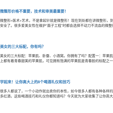
在这里装饰一下。7、再推荐大家使用浅色系边夹装饰，不同发夹不同效
微整形价格不重要，技术和审美最重要！
微整形=医术+艺术，不是拿起针就是微整形！现在到处都在讲微整形，到
安全了。很多爱美女性在维护“面子工程”时都会选择不动刀不流血的微
一个标准，那就是：价格不重要，技术和审美最重要！第一、微整形属于
形对整形医生的要求很高，不仅从业者必须懂得皮肤的纹理结构，懂得一
美女的三大标配，你有吗？
美女的三大标配：苹果肌、卧蚕、小酒窝。你拥有了吗？配置一：苹果肌
上都有着青春甜美的苹果肌，可见拥有饱满的苹果肌是青春脸的标配之一
面中部变得平坦或凹陷，使人显得衰老。想要保持饱满的面部，可以通过
和，变得更加甜美、青春。丰苹果肌可以通过自体脂肪移植或注射玻尿酸
学起来！让你高大上的8个喝酒礼仪和技巧
很多人都说了，一个小动作就出卖你的本性，如今很多人都有各种各样的
多红酒，这些喝酒技巧和礼仪你都知道吗？今天就为大家收集了让你高大
倒满1/3，白酒倒满1/2，香槟倒满3/4。2.在倒酒一杯的最后晃一下瓶
目光直视美女哦，否则，根据法国的一个古老传说，你这接下来的七年都