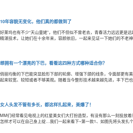
文关注我们整形医生罗谦：时尚教父李东田医学美容顾问时尚医学美容倡导
美学引导者面部微雕年轻化专家北京大学临床医学学士北京协和医科大学
10年容貌无变化，他们真的都做到了
好莱坞也有不少“天山童姥”，他们不但似不曾老去，青春活力远远更是
精湛技术，让她们在十余年来，容颜依旧，一起来见证一下她们的不老神
正的气质，10年前的她还是《穿普拉达的女王》里初涉社会的安德丽娅
饰演了各种角色，令人惊讶的是，这十年来，她似乎并没有变过，反而逆
想拥有一个漂亮的下巴，看看这四种方式哪种适合你？
俏丽均衡的下巴能突显脸形下部的轮廓、增强下颌的线条，令面部更有美
起来较宽、较短或者不够美观。随着当今整形技术越来越先进，丰下巴也
种，今天小美就向大家详细介绍各种方法及其优点。假体隆下巴假体植入
情况选择合适的医用固体硅胶或者膨体假体进行雕刻，然后将雕刻好的假
女人头发不管有多长，都这样扎起来，美爆了！
MM们经常看见电视上的红星美女们大打扮造型，有没有那么一刻投放着
怎样才可以在自己身上绽…我们一起来看下~第一款1、如图先将头发扎个
3、拉好后的样子。4、如图手示，把头发向内向上卷。5、向上卷，用小