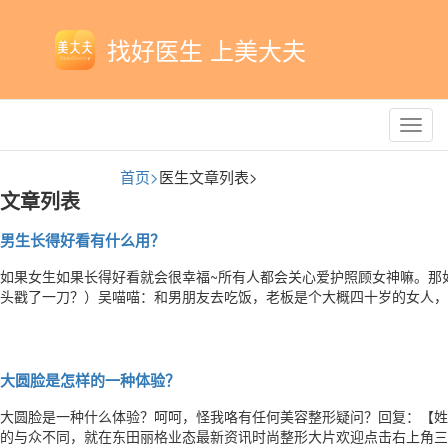
找好医生 上美大夫
Toggl
navig
首页>
医生文章列表>
文章列表
男生长得好看有什么用？
如果女生如果长得好看就会很幸福~所有人都会关心爱护照顾女神嘛。那
头戳了一刀？）吴喵喵：和男朋友去吃饭，老板是个大概四十岁的女人，
后，她给我加了个蛋！！加了个蛋！！顾懂明：王思聪的微博下面，大家
你看，在现代这个社会，即使面对金钱，大家不还是看脸么？王渊渟：章
大圆脸是怎样的一种体验？
大圆脸是一种什么体验？呵呵，怪我咯有任何美容整形疑问？回复：【姓
的与众不同，就在东田丽格业态最新资讯时尚整形大片欢迎点击右上角三