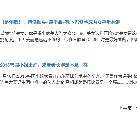
去暖暖哒~纯白色搭配柔和的色彩，让你甜美适度~如果想更加俏皮，可
约的具有透视感的袖子可以遮住手臂上的赘肉哦怎么样？美美哒的裙子，
【晒侧脸】：饱满额头+高挺鼻+翘下巴侧脸成为女神新标准
以“度”分美女，你是多少度美人？大众45°-60°美女这样正脸90°美女
挑角度，正面美丽是远远不够的，很多人脸呈45°-60°时是最好看的，但
360°无死角的绝美，就要看你的脸部线条好不好，而这一切，看侧脸就
角，鼻子挺拔俊秀，再加上一双动人星眸，卷翘的长睫毛，
2015韩国小姐出炉，来看看长得是不是一样
7月10日,2015韩国小姐大赛在首尔环球艺术中心举办,李英爱作为评委
选美大赛评审团中唯一的艺人,她的亮相成为整场比赛另一个亮点。此外,
第一名加冕最新一届韩国小姐,舞台上她身穿透视泳装身材傲人。不过,对
不多,傻傻地分不清谁是谁。呵呵呵，反正我是分不清了。整形美容，
上一页