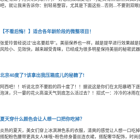
吧，就让我来告诉你：别轻易整容，尤其是下面这些...否则...不要割
皮，小眼睛会变大，心灵的窗帘被拉开，凝眸流转，秋波四漾，一不小心
影响指数：★★★★做了隆鼻手术，原本低平凹陷的鼻梁会变得细细
【不看后悔！】适合各年龄阶段的微整项目！
张爱玲曾经说过“出名要趁早”。美丽保养也一样，越是提早进行效果越
风险小、见效快，越来越受青睐，已经成为很多明星保持美丽的秘密武器
目，一起来学习下吧：20岁：改善面部轮廓和五官特点：20多岁初入社
脱颖而出，找到自己的幸福和职业方向呢?微整形手术的重点应放在面部
北京40度了?该拿出我压箱底儿的秘籍了!
阿西吧！！听说北京不要脸的四十度了！！据说这是你们在太阳暴晒下逐渐融化
泡沫，只一霎的花火高温天气到底怎么活过去？！招式一：冷冷的冰雨在
都是泼水节！容易湿身，妹纸慎重！招式三：沙滩浴场乘凉下饺子……场
好？？！！让我先喝口水冷静一下！！看你们晒化的节奏，也是心疼！看
夏天穿什么颜色会让人想一口把你吃掉？
炎热的夏天，美女们穿上冰淇淋色系的衣服，清爽的感觉让人想一口吃掉
搭配粉色腰带更具女人味哦~粉色修身蕾丝连衣裙，搭配奢华配饰，时尚