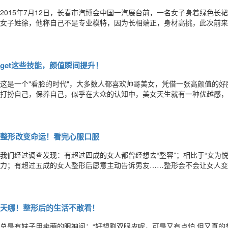
2015年7月12日，长春市汽博会中国一汽展台前，一名女子身着绿色
女子姓徐，他称自己不是专业模特，因为长相端正，身材高挑，此次前来
限一天。展台的销售人员称这是自己的朋友，因专业模特人数有限，于是
有足够的注意，有的甚至称这名模特颜值不高。几分钟后，一名公关部负
get这些技能，颜值瞬间提升！
这是一个"看脸的时代"，大多数人都喜欢帅哥美女，凭借一张高颜值的
打扮自己，保养自己，似乎在大众的认知中，美女天生就有一种优越感，
帅的环绕，虽然是烂俗的玛丽苏桥段，却也是社会中的现实。而丑女却离
人生越精彩越幸福，丑的人则处处碰壁，过早的被生活所磨砺，越来越挫
整形改变命运！看完心服口服
我们经过调查发现：有超过四成的女人都曾经想去“整容”；相比于“女为
力；有超过五成的女人整形后愿意主动告诉男友……整形会不会让女人变
人选择，肯定变美的呀！在我们的选项中，超过六成的女人都认为，整形
形”确实是在科技发展下，人类修正外表美最有效的手段之一。45%的女人
天哪！整形后的生活不敢看！
总是有妹子用卖萌的眼神问：“好想割双眼皮呢，可是又有点怕,但又真的想割