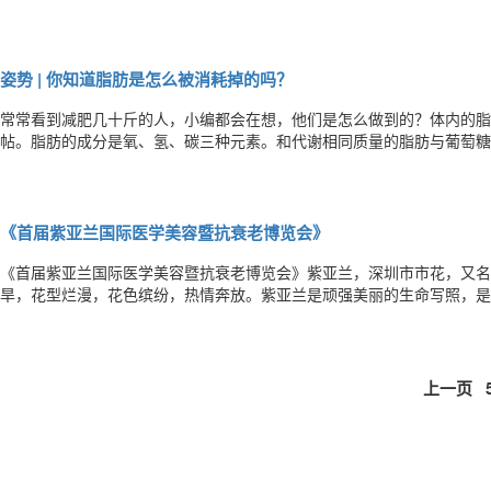
姿势 | 你知道脂肪是怎么被消耗掉的吗？
常常看到减肥几十斤的人，小编都会在想，他们是怎么做到的？体内的脂
帖。脂肪的成分是氧、氢、碳三种元素。和代谢相同质量的脂肪与葡萄糖
更多。最后生成物是二氧化碳和水，水主要通过呼吸、皮肤、排泄等排出体
汗液排出。减脂其实并不容易，来看一张图你就明白了。还不懂？看视频
《首届紫亚兰国际医学美容暨抗衰老博览会》
《首届紫亚兰国际医学美容暨抗衰老博览会》紫亚兰，深圳市市花，又名
旱，花型烂漫，花色缤纷，热情奔放。紫亚兰是顽强美丽的生命写照，是
会议中国·深圳首届紫亚兰国际抗衰老医学美容博览会，是深圳市人民政
人民政府、深圳市卫生和计划生育委员会、紫亚兰国际会展（深圳）有限
上一页