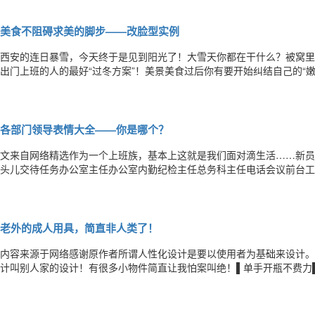
角角度过大会影响美观，需要接受整形外科手术。下颌角手术是整形外科
美食不阻碍求美的脚步——改脸型实例
西安的连日暴雪，今天终于是见到阳光了！大雪天你都在干什么？被窝里
出门上班的人的最好“过冬方案”！美景美食过后你有要开始纠结自己的“
减肥然后再考虑光纤溶脂，或者就面部精雕；如果是骨骼导致的大脸，唯
颌角手术210天的女孩，昨天在雪地里拍摄了这张照片，特意发给我看看
各部门领导表情大全——你是哪个？
文来自网络精选作为一个上班族，基本上这就是我们面对滴生活……新员
头儿交待任务办公室主任办公室内勤纪检主任总务科主任电话会议前台工
别人眼中我员工心中的领导上班时候的心情加班的时候得到领导肯定之后
领导说话的时候收到加班的通知后下班回家后加班不顾家被老婆骂的时候
老外的成人用具，简直非人类了！
内容来源于网络感谢原作者所谓人性化设计是要以使用者为基础来设计。
计叫别人家的设计！有很多小物件简直让我怕案叫绝！▌单手开瓶不费力
贴心▌孩子最爱干的活▌往下看▌就连进门后放下的钥匙都要这么多巧妙
窝心了！▌系茶包的茶杯▌再也不会把胳膊压麻了▌泡澡的时候就差这个