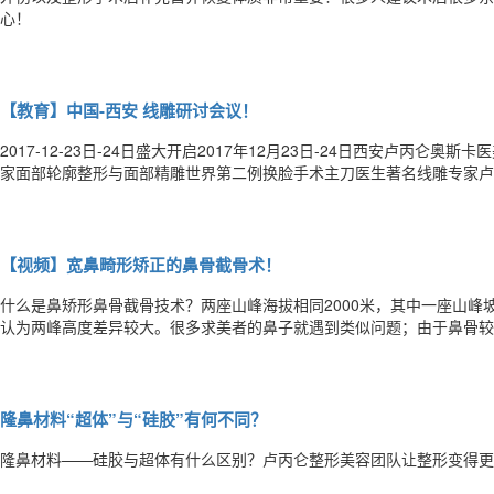
心！
【教育】中国-西安 线雕研讨会议！
2017-12-23日-24日盛大开启2017年12月23日-24日西安卢丙
家面部轮廓整形与面部精雕世界第二例换脸手术主刀医生著名线雕专家卢
拉创始人、中华医学会医学美学分会委员张亚洁主任、广州曙光美容医院
际首席线雕医美专家陈天雷主任，为国内线雕业内人士共同研讨讲
【视频】宽鼻畸形矫正的鼻骨截骨术！
什么是鼻矫形鼻骨截骨技术？两座山峰海拔相同2000米，其中一座山峰
认为两峰高度差异较大。很多求美者的鼻子就遇到类似问题；由于鼻骨较
梁，就会导致彪悍的面部形象，影响五官协调性。鼻骨截骨让“缓坡”变“
的歪鼻畸形也可以通过鼻骨截骨术进行校正。此时，鼻骨截骨术就能给你
隆鼻材料“超体”与“硅胶”有何不同？
隆鼻材料——硅胶与超体有什么区别？卢丙仑整形美容团队让整形变得更