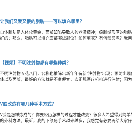
吗？我们今天就讲讲“无损液态提升技术——胶原蛋白注射整形”！胶原
时效性为9-12个月，因个人体质以及注射位置时效期有所不同。胶原蛋
让我们又爱又恨的脂肪——可以填充哪里？
自体脂肪是人体软黄金，面部凹陷导致人苍老没精神；吸脂塑形厚的脂肪
好的；那么，脂肪可以填充面部哪些部位？如何填呢？有何禁忌呢？我用
吗？吸脂填充直播更是少见吧！2018年1月17日，关注新浪微博《人
记等你围观！
【视频】不明注射物都有哪些种类？
不明注射物五花八门，名称也推陈出新年年有新“注射物”出现；预防出
体以及面部，最好的方法就是不贪便宜，去正规医疗机构进行注射；因为
V脸改造有哪几种手术方式？
V脸是怎样炼成的？你要经历怎样的过程才能改变？很多人希望得到简单
的外科方法。最近，我的下颌角手术越来越多，我感觉有必要再给大家仔
程等等。集体普及一下面部整形知识吧！下颌角由下颌骨的下颌支和下颌