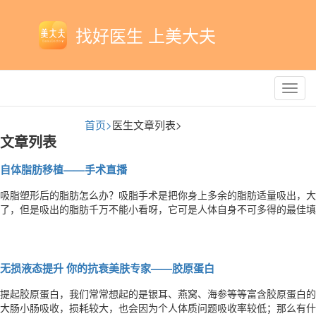
找好医生 上美大夫
Toggl
navig
首页>
医生文章列表>
文章列表
自体脂肪移植——手术直播
吸脂塑形后的脂肪怎么办？吸脂手术是把你身上多余的脂肪适量吸出，大
了，但是吸出的脂肪千万不能小看呀，它可是人体自身不可多得的最佳填
肪移植的优点：移植物为自体组织，因此对自身无任何伤害，也不会产生
的改变，对乳腺本身不会产生伤害，不影响正常的生育、哺乳；脂肪移植
无损液态提升 你的抗衰美肤专家——胶原蛋白
提起胶原蛋白，我们常常想起的是银耳、燕窝、海参等等富含胶原蛋白的
大肠小肠吸收，损耗较大，也会因为个人体质问题吸收率较低；那么有什