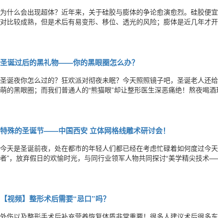
为什么会出现超体？近年来，关于硅胶与膨体的争论愈演愈烈。硅胶便宜
对比较成熟，但是术后有易变形、移位、透光的风险；膨体是近几年才开
入，所以不易变形、移位，但是价格昂贵，感染率与收缩率普遍偏高，想
的缺陷也日益暴露，越来越多的求美者抱着观望的态度无从选择，市场呼
圣诞过后的黑礼物——你的黑眼圈怎么办？
圣诞夜你怎么过的？狂欢派对彻夜未眠？今天照照镜子吧，圣诞老人还给
萌的黑眼圈；而我们普通人的“熊猫眼”却让整形医生深恶痛绝！熬夜喝
增长，眼周开始出现老化症状，眼袋、泪沟、下睑凹陷、黑眼圈、细纹、
光电仪器的参与与手术去除过大的眼袋都有相应的效果出现，但是最好的
特殊的圣诞节——中国西安 立体网格线雕术研讨会！
今天是圣诞前夜，处在都市的年轻人们都已经在考虑忙碌着如何度过今天
者”，放弃假日的欢愉时光，与同行业领军人物共同探讨“美学精尖技术——线雕
高班在陕西西安举行。会议邀请中国著名整形外科专家面部轮廓整形与面
家卢丙仑教授、309医院整形美容中心、锚点逆向提拉创始人、中华医学
【视频】整形术后需要“忌口”吗？
外伤以及整形手术后补充营养恢复体质非常重要！很多人建议术后很多东