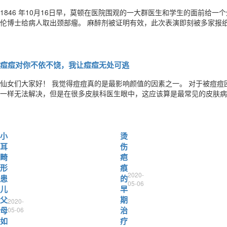
1846 年10月16日早，莫顿在医院围观的一大群医生和学生的面前给
伦博士给病人取出颈部瘤。 麻醉剂被证明有效，此次表演即刻被多家报纸予以报导。 莫顿墓碑写道： 在他之前，外科手
术通常是极度痛苦的事，在他之后科学战胜了疼痛。 使外科手术以及各种整形手术成为现实。但因陷入长期专利权斗争，
莫顿从未能在自己的发明中获得个人物质利益。🙃
痘痘对你不依不饶，我让痘痘无处可逃
仙女们大家好！ 我觉得痘痘真的是最影响颜值的因素之一。 对于被痘
一样无法解决，但是在很多皮肤科医生眼中，这应该算是最常见的皮肤病之一啦。 我特别想说一句，小仙
万不要自卑，长痘是生理现象，只要对症下药就会好的。 so，今天我
小仙女们要有耐心看下去哦~ 我们平时所说的痘痘，在医学专业术语中
小
烫
耳
伤
畸
疤
形
痕
2020-
患
的
05-06
儿
早
父
期
2020-
母
治
05-06
如
疗