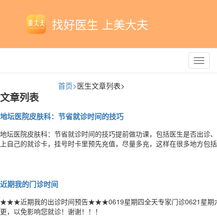
找好医生 上美大夫
Toggl
navig
首页>
医生文章列表>
文章列表
地坛医院皮肤科：节省就诊时间的技巧
地坛医院皮肤科：节省就诊时间的技巧提前做功课，包括医生是否出诊、
上自己的就诊卡，挂号时卡里预先充值，尽量多充，这样在很多地方包括
排队的等候；如果忘记带卡了，请一定告诉挂号人员补办卡，即恢复以前
性病科吴焱先开化验单或者检查单，等结果出来后再找医生看病；除周三
近期我的门诊时间
★★★近期我的出诊时间预告★★★0619星期四全天专家门诊0621星
更，以免影响您就诊！谢谢！！！