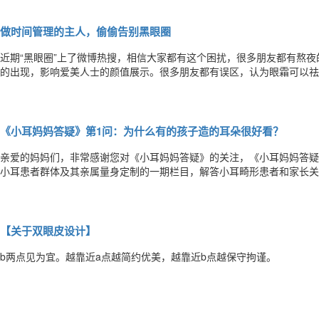
的季节是脱毛的最佳时机1、激光脱毛，对成长期的毛发作用最大。毛发
做时间管理的主人，偷偷告别黑眼圈
近期“黑眼圈”上了微博热搜，相信大家都有这个困扰，很多朋友都有熬
的出现，影响爱美人士的颜值展示。很多朋友都有误区，认为眼霜可以祛
以提亮眼周，让眼睛更有神，但祛除黑眼圈效果并不明显，可以用物理疗
改善黑眼圈的效果，接下来北京胡大夫教大家一些日常小妙招。方法一：
《小耳妈妈答疑》第1问：为什么有的孩子造的耳朵很好看？
亲爱的妈妈们，非常感谢您对《小耳妈妈答疑》的关注，《小耳妈妈答疑
小耳患者群体及其亲属量身定制的一期栏目，解答小耳畸形患者和家长关
等方面的问题。 郭树忠教授研究先天性外中耳畸形已30余年，耳再造技术位居世界前列。郭树忠教授已治愈了数千例患
者，现在每年主刀的耳再造手术约五六百台。 希望郭树忠教授
【关于双眼皮设计】
b两点见为宜。越靠近a点越简约优美，越靠近b点越保守拘谨。