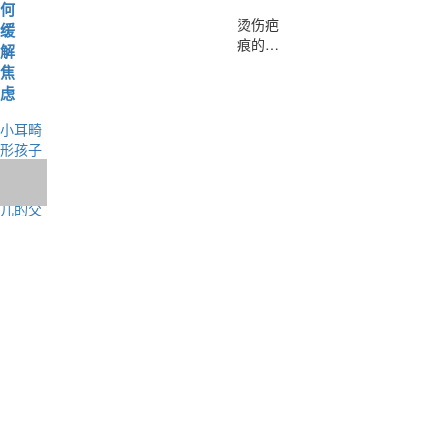
何
烫伤疤
缓
痕的早
解
期，可
焦
以通过
虑
加压，
并配合
​小耳畸
二氧化
形孩子
碳点阵
出生
激光，
后，患
能够在
儿的父
早期使
母会陷
疤痕变
入深深
软，避
的焦虑
免疤痕
之中。
牵拉皮
肤
他们会
因为生
出有缺
陷的孩
子而自