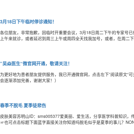
3月18日下午临时停诊通知！
各位朋友，非常抱歉，因临时开重要会议，3月18日周二下午的专家号
上午来就诊，或者延迟到周三上午或周四全天找我加号，或者，在周二下午
祝健康愉快！
”吴焱医生“微官网开通，敬请关注！
为更好地为患者朋友提供服务，我已开通微官网，点击左下”阅读原文“
会逐渐添加完善，谢谢大家！）
春季不脱毛 夏季徒悲伤
皮肤美容苏明山ID：sms005377爱美丽、爱生活，分享医学科普知
☞也可点击标题下面蓝字直接关注你知道吗脱毛似乎是夏季的事儿？NONO
全脱尽，不再生长。而每次脱毛的间隔在一个半月左右，想在夏季展露光