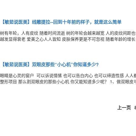
双眼皮长得不一样 视觉效果也不一样 明明是双眼皮 却经常被吐槽是单眼
妹纸想必体会很深了~ 所以，双眼皮的妹纸，有下面这些问题，可
【敏茹说医美】线雕提拉--回到十年前的样子，就是这么简单
树有年轮，人有皮纹 随着时间流逝 树的年轮会越来越宽 人的皮纹间距也
越发显得衰老 爱美之心人人皆知 皮肤保养更是不可忽视 随着年龄的增长 当皱纹悄悄爬上脸庞 你怎能容忍它们肆意发展?
女人一旦到了25岁后 皮肤就开始进入衰老期 各种皱纹开始肆意发展 皮肤看起来黯淡无光 时尚女
魔法 神奇的线雕提升： 线雕，又被称为“埋线提拉
【敏茹说医美】双眼皮那些“小心机”你知道多少?
眼睛是心灵的窗户 可以诉说情愫 也可以告白内心 也可以缔造性感 人
整形项目 那么割双眼皮的那些小心机 你又能知道多少呢？ 1、做双眼皮与年龄无关？ 不要以为年纪大了，眼皮又有松弛
下垂状况就不能割双眼皮，而且在割双眼皮的同时，还能解决眼部老化、
术方式的时候，就不能不考虑年龄了，一般眼皮薄而紧致的年轻人适合埋
上一页