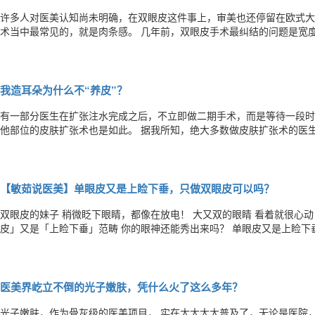
许多人对医美认知尚未明确，在双眼皮这件事上，审美也还停留在欧式大
术当中最常见的，就是肉条感。 几年前，双眼皮手术最纠结的问题是宽
求。这一篇，我们来说一说，双眼皮为什么会出现肉条感？又该如何避免？ 
双眼皮本身的痕迹偏深偏重；二是下唇（双眼皮切口下方的区域）臃肿偏
我造耳朵为什么不“养皮”？
有一部分医生在扩张注水完成之后，不立即做二期手术，而是等待一段时
他部位的皮肤扩张术也是如此。 据我所知，绝大多数做皮肤扩张术的医生不“养皮”，只有少数医生“养皮”。 “养皮”的医生
大概是觉得皮肤扩张过程中产生的张力对扩张器表面的皮肤软组织产生了
皮。 ​ 我原先在西京医院的团队对皮肤扩张技术进行过三十
【敏茹说医美】单眼皮又是上睑下垂，只做双眼皮可以吗？
双眼皮的妹子 稍微眨下眼睛，都像在放电！ 大又双的眼睛 看着就很心动 然而生活中绝大多数妹子的眼睛 是属于「单眼
皮」又是「上睑下垂」范畴 你的眼神还能秀出来吗？ 单眼皮又是上睑下垂， 只做双眼皮可以吗？ 首先我们要弄清楚 上睑
松弛和上睑下垂的区别 1上睑松弛 眼睑松弛也是很常见的眼部问题，随着年龄的增长，眼部的皮肤逐渐老化，弹性减弱，
上下眼睑皮肤也随之松弛，轻者上睑下垂
医美界屹立不倒的光子嫩肤，凭什么火了这么多年？
光子嫩肤，作为骨灰级的医美项目， 实在太太太太普及了，无论是医院