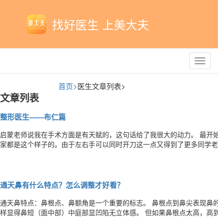
找好医生 上美大夫
Toggl
navig
首页>
医生文章列表>
文章列表
整形医生——布仁篇
启蒙老师说我在手术方面是有天赋的，这句话给了我很大的动力。 最开始手术的时候就可以左右手同时开刀的我，以为大
家都是这个样子的。由于左右手可以同时开刀这一点又得到了更多同学老师的认可。 进入临床后，我会
但这些想法不能用在病人身上，为了尽快的看到效果，我会建议老师在我
变化。 求美者的信任，这种信任已经超过了普通的医患关系。
通天鼻有什么特点？怎么调整才好看？
通天鼻特点：鼻根点、鼻额角是一个重要的标志。 鼻根点到鼻尖表现鼻的长度，鼻根点太下、太低，在两内眦连线上，这
样显得鼻短（面中部）中庭部显凹陷无立体感。 但如果鼻根点太高，高到与额部平齐，也很难看，俗称“通天鼻”。所以鼻