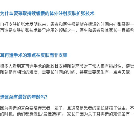
着，这是中国人无法避免的问题，或许白种人植皮
为什么要采取持续缓慢的体外注射皮肤扩张技术
​自打皮肤扩张术发明以来，患者和医生都希望在很短的时间内扩张获得
再造是皮肤扩张技术最早应用的领域之一，医生和患者及其家长一直都希
耳朵。 我们的研究小组在二十多年前尝试过各种机械装置以及手工操作的方法，试图在很短的时间内“造出”一块皮肤，我
们称这种方法为快速扩张技术。但后来我们观察发现，快速注水只能通过
耳再造手术的难点在皮肤而非支架
​很多人看到耳再造手术的肋软骨支架雕刻环节对于常人很有挑战性，便觉得耳
雕刻是有相当的难度，需要长时间的训练，甚至需要医生有一点点天赋，
“赝品”，所以，但凡做过一段时间耳再造手术的医生都会发现，雕刻支架
生雕刻出来耳朵支架样子确实有好有坏，有人雕刻的更像一些，
造耳朵有最好的年龄吗？
​因为再造的耳朵要陪伴患者一辈子，且通常是患者的家长替孩子做主，
的时机，他们都想做出“最佳选择”。 家长们因为关于耳再造的知识虽有一定积累，但并不是很在行，再加上医生们关于最
佳手术年龄说法上各有不同，因此，常常会为手术的时机纠结，想知道什么时间做手术最好。
造手术并非恢复孩子的听力，而是解决外观问题，从某种意义上说，这