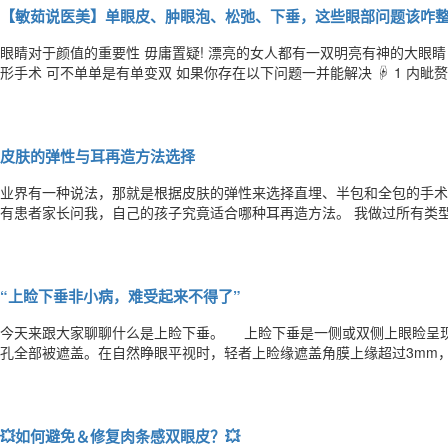
【敏茹说医美】单眼皮、肿眼泡、松弛、下垂，这些眼部问题该咋
眼睛对于颜值的重要性 毋庸置疑! 漂亮的女人都有一双明亮有神的大眼睛 不少小仙女都选择了眼整形手术来进行改变 眼
形手术 可不单单是有单变双 如果你存在以下问题一并能解决 ☟ 1 内眦赘皮 在内眼角处呈自上而下的皮肤皱褶，根据轻重
程度划分，不仅影响美观，还会挡住视线，甚至会造成假性内斜视 2 肿眼泡 眼睑皮肤肥厚，皮下脂肪臃肿，鼓突，使眉
弓、鼻梁、眼窝之间的立体感减弱，外形不美观。
皮肤的弹性与耳再造方法选择
​业界有一种说法，那就是根据皮肤的弹性来选择直埋、半包和全包的手术方法
有患者家长问我，自己的孩子究竟适合哪种耳再造方法。 我做过所有类型的耳再造方法，对于每种方法的适应症是有研究
的，认为不同的方法有不同的适应症，但将皮肤弹性与手术方法联系起来我却有不同的观点。
型技术只适合于人工支架材料和少数耳区皮肤条件差但颞浅血管
“上睑下垂非小病，难受起来不得了”
今天来跟大家聊聊什么是上睑下垂。 上睑下垂是一侧或双侧上眼睑呈现部分或全部下垂，轻者遮盖部分瞳孔，严重者瞳
孔全部被遮盖。在自然睁眼平视时，轻者上睑缘遮盖角膜上缘超过3mm，
膜1/2或遮盖全部角膜。 上睑下垂不仅对患者的外貌形象有影响，后天
眼球转动不灵活等。先天性上睑下垂者因视物遮挡，影响视觉发育，
💥如何避免＆修复肉条感双眼皮？💥