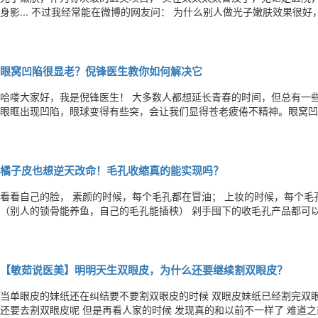
身影... 不过我经常能在微博的网友问： 为什么别人做光子嫩肤效果很好，我缺没啥效果？ 我打了光子却出现反黑、烫
伤、水泡等等不良反应？ ... 总之对待光子嫩肤的态度褒贬不一~ 靠谱的医美项目其实并不多，很多医美项目都是一时热
门，经不住时间的沉淀，但对于光子，客观公正地说，是医美里最
眼窝凹陷很显老？倪锋医生教你如何解决它
哈喽大家好，我是倪锋医生！ 大多数人都想延长青春的时间，但总有一些细节会出卖年龄，比如“眼窝凹陷”，是指上睑区
眼眶出现凹陷，眼球变得有些突，会让我们显得苍老疲倦不精神。眼窝凹
有办法恢复吗？ 哪些原因会导致眼窝凹陷？ 1．随着年龄增长，中面部的眼周最先衰老，眶脂肪萎缩，呈眼窝凹陷，大多
合并上眼睑松弛。 2．失败的重睑手术，因为剥离过多上眼睑组织造成
橘子皮也想逆天改命！毛孔收缩真的能实现吗？
看看自己的脸， 素颜的时候，每个毛孔都在冒油； 上妆的时候，每个毛
（别人的锁骨能养鱼，自己的毛孔能插秧） 剁手囤下的收毛孔产品都可以“堆成山”了， 但总看不到什么效果。一些所谓猛
药，酒精含量高... 还让皮肤变得越来越敏感脆弱。 其实毛孔粗大真的可以算得上， 护肤界的宇宙难题了！ 总是“野火烧不
尽，春风吹又生” 相信这个问题，肯定也是很多小仙女的心
【敏茹说医美】明明天生双眼皮，为什么还要继续割双眼皮？
当单眼皮的妹纸还在纠结要不要割双眼皮的时候 双眼皮妹纸已经割完双眼皮了 有很多人就很奇怪 明明是双眼
还要去割双眼皮呢 但是再看人家的时候 发现真的和以前不一样了 难道之