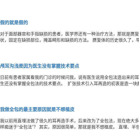
根点要恰到好处，鼻子才会真的好看。自然又好看的山根起点位置一般在
以适当往高，眉骨低的鼻起点适当降低） 。 而不自然的山根，鼻起点的
假的就是假的
对于面部器官和手指缺损的患者，医学界还有一种治疗方法，那就是赝复体。 赝复体就是用硅胶制成缺损组织
状，固定在缺损部位，掩盖畸形和缺损的方法。 赝复体的历史很久了，早在两次世界大战期间，很多战士被毁了容，当时
的整形外科技术很有限，没法通过手术来修复缺损、再造缺失的体表器官
的形态做一个人工假体安装上去。 这项技术经过近百年的发展，
颅耳沟浅是因为医生没有掌握技术要点
日前有患者家属看我的门诊的时候问我，说有医生说用全包法造出来的耳朵颅耳沟浅，
生还没有掌握全包法的技术要点。 ​ 扩张技术引入耳再造的初衷是造一块颜色、质地、厚薄和周围正常皮肤一样的皮肤，用
来覆盖耳支架，以便造出疤痕小、颜色好、轮廓清晰的耳朵。 半包法实际上是无法扩张出足够皮肤的无奈之举，由于皮肤
扩张器埋置方法的差异和注液方法的差异，半包法只能扩出有限
我做全包的最主要原因就是不想植皮
​我以前用直埋法做了很久的耳再造手术，后来改为了全包法，现在绝大
样痴迷于“全包法”？ 其实，原因很简单，那就是我不想植皮。 直埋、半包和颞筋膜瓣加植皮等其他耳再造方法均需要植
皮。 植皮就得取皮，取皮就会有供皮区的疤痕，因为移植的皮肤量不算少，供皮区的疤痕也就不会短。 植皮就会有色素沉