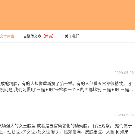
文章列表
自媒体文章
【付费】
关于我们
2020-05-06
整成蛇精脸，有的人却像重新投了胎一样。有的人但看五官都很精致，可
题 我们习惯用“三庭五眼”来检验一个人的面部比例 三庭五眼 三庭是
额发际线至眉骨，从眉骨至鼻底，从鼻底至下颏，各占脸长的1/3。 五
的宽度分成五个等分，从左
2020-05-06
的女王脸型 或者是五官幼领化的幼幼脸。 仔细观察， 她们属于
上，幼幼脸>少女脸>处女脸 额头、脸颊饱满、皮肤细腻、大圆眼 如果按