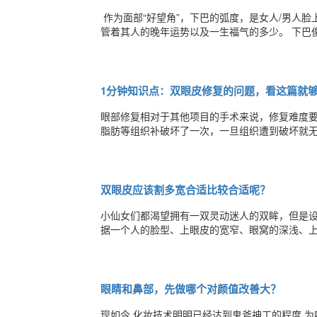
​​ 作为面部“好望角”，下巴的弧度，是女人/男人脸上最美的曲线，同样的，在面相学中，下巴不宜太短太后缩，要有势，主
管着其人的晚年运势以及一生福气的多少。 下巴俊俏的人，性格端庄大方，待人善良，而且桃花运比较旺。 下巴圆润有肉
的人，自身的福气也比较旺，像我们常见的圆形
也能够帮夫旺夫。 反而是现在不少人追求
1分钟知识点：双眼皮修复的问题，看这篇就
眼部修复相对于其他项目的手术来说，修复难度
脂肪等组织补破坏了一次，一旦组织遭到破坏就无可替代。 所以大家选择二次修复，甚至三次修复
双眼皮手术，出现这些情况，应该考虑修复 1术后切口疤痕明显 术后会留疤，跟医生技术，个人体质以及术后护理有着密
不可分的关系。 双眼皮术后，3个月内是伤
双眼皮应该割多宽合适比较合适呢？
小仙女们都渴望拥有一双灵动迷人的双眸，但是设
据一个人的脸型、上眼皮的宽窄、眼窝的深浅、
上眼皮的距离较宽，眼窝较深，双眼皮则可以做宽些;反之，则做得窄一些。 1、
个宽度的双眼皮手术后更加自然一点，会有内双
眼睛和鼻部，先做哪个对颜值改善大？
现如今 化妆技术明明已经达到鬼斧神工的程度 为