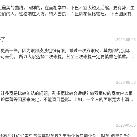
脸、鹅蛋脸这类，不但自己能有不错的财运，幸福感会更加强，在婚姻里
的尖下巴锥子脸，在人
够了
2020-05-06
要更高一些，因为眼部皮肤组织有限，做过一次双眼皮，其内部的肌肉、
一定要慎重在慎重。
口恢复的关键期，也
2020-05-06
计多宽是比较纠结的问题，割多宽比较合适呢? 做双眼皮的宽度应该根
上睑厚薄等因素来决定，不能盲目整形。比如，一个人的面形宽大丰满，
 较窄：宽度大概为4~5mm的双眼皮，这
的效果。我们东方人通常上睑窄
2020-05-06
啥有些妹纸们更乐意做整形美容? 因为化妆只能让你一时美 但是作为过