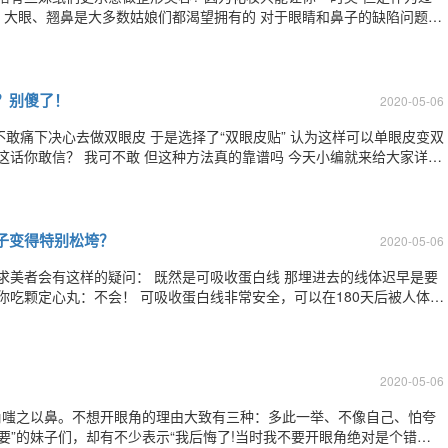
 ​ 大眼、翘鼻是大多数姑娘们都渴望拥有的 对于眼睛和鼻子的缺陷问题
眼睛，但鼻子却不好看 那么这个人整
而无神 那么这
？别傻了！
2020-05-06
子变得特别松垮？
2020-05-06
求美者会有这样的疑问： 既然是可吸收蛋白线 那埋进去的线体迟早是要
垂，同时达到紧
2020-05-06
角嗤之以鼻。不想开眼角的理由大致有三种：多此一举、不像自己、怕夸
要”的妹子们，却有不少表示“我后悔了!当时我不要开眼角绝对是个错误!”