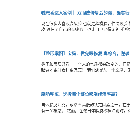
了。 ​​​​​
魏志香达人案例 ▏双眼皮修复后的你，确实很
​​现在很多人喜欢高级脸 也就是超模脸，性冷淡
皮 遮住了自己的长睫毛，也让自己显得无神 重睑
修复眼睛 今天给大家分享一个 #双眼皮修复+内眼角修复#的案例 修复前 修复后 医 美 点 
痕明显、内眼角不对称 手术术式：双眼皮修复
【整形案例】宝妈，做完眼修复 鼻综合，逆袭
鼻子和眼睛好看，一个人的气质都会改变的，但是
起做才更好看！更完美！ 我们还是从一个案例，来感受下，眼部以及鼻部对颜值的变化。 年龄：30 职业：护士 美丽项
目：双眼皮修复 外眼角 假体隆鼻 ps:眼部修复手术时间为3月，
眼修复 外眼角 ，之前是做的埋线，眼部松弛，重
脂肪移植，选择哪个部位吸脂成活率高？
自体脂肪填充，成活率高低的决定因素之一，在
有一个概念。 然而，在做自体脂肪移植注射时，对脂肪供区有严格的针对性，并不是所有脂肪都适用，需考虑脂蛋白脂肪
酶(Lipoprotion Lipase， LPL)的
一下。 脂蛋白脂肪酶(LPL)在脂质代谢中起重要