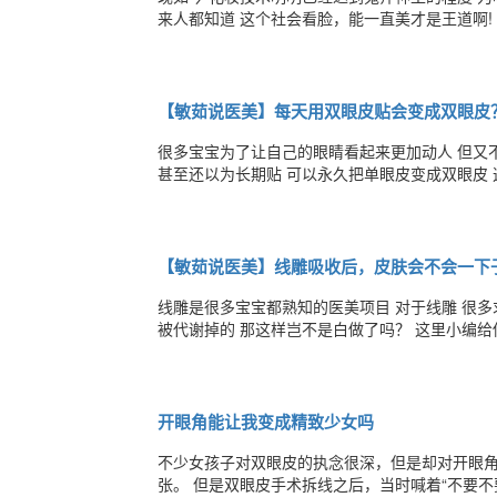
来人都知道 这个社会看脸，能一直美才是王道啊!
通过手术改善无疑最理想的方式 但眼睛和鼻子，先做哪个效果会更好呢 如果只有大
体就会缺少气质美感 但如果鼻子挺俏，眼睛却小
【敏茹说医美】每天用双眼皮贴会变成双眼皮
很多宝宝为了让自己的眼睛看起来更加动人 但又不敢痛下决心去做双眼皮 于是选择了“双眼皮贴” 认为这样可以单眼皮变双
甚至还以为长期贴 可以永久把单眼皮变成双眼皮 这话你敢信？ 我可不敢 但这种方法真的靠谱吗 今天小编就来给大家详细
解读 双眼皮是怎么形成的？ 重睑，俗称双眼皮，是眼睑深部提上睑肌附着在眼睑皮下形成的上睑皱襞，这是遗传决定的;
反之，如果没有这样的附着，便是单眼皮。由
【敏茹说医美】线雕吸收后，皮肤会不会一下
线雕是很多宝宝都熟知的医美项目 对于线雕 很多
被代谢掉的 那这样岂不是白做了吗？ 这里小编给你吃颗定心丸：不会！ 可吸收蛋白线非常安全，可以在180天后被人体彻
底代谢为二氧化碳与水，无残留。 虽然线体被代谢掉了，但在代谢之前，线体会一直作为体内细胞生长树状支架，不断刺
激肌肤并产生胶原蛋白和弹性纤维，对抗松弛下
开眼角能让我变成精致少女吗
不少女孩子对双眼皮的执念很深，但是却对开眼
张。 但是双眼皮手术拆线之后，当时喊着“不要不