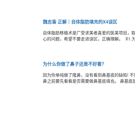
虽然看着开眼角手术挺简单的，但是，只要是整形
后就能改善么?今天就来和大家聊聊~ 双眼皮的选
魏志香 正解｜自体脂肪填充的X4误区
​​自体脂肪移植术是广受求美者喜爱的医美项目
心的问题，希望不要走进误区，正确理解。 ​ X1.为了饱满，可以多注射点脂肪! 怕术后吸收得太快，干脆一次性多填点儿?
有多少人有过这个想法请举手!小编明确告诉你，
肪得不到充足的血液供氧，从而形成硬结、钙化
为什么你做了鼻子还是不好看？
因为你单纯做了隆鼻，没有看到鼻基底的缺陷! 
鼻之前要先看看是否需要做鼻基底填充。 鼻基底
鼻孔基底。 若鼻基底凹陷严重，会显得人面中部
感觉。 单纯的隆鼻并不会改善面部凹陷的情况，