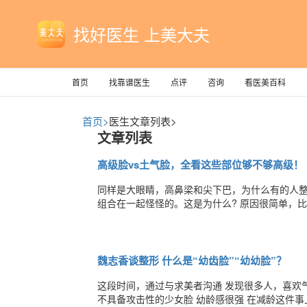
找好医生 上美大夫
首页
找靠谱医生
点评
咨询
看医美百科
首页>
医生文章列表>
文章列表
高级脸vs土气脸，全看这些部位够不够高级！
同样是大眼睛，高鼻梁和尖下巴，为什么有的人
组合在一起怪怪的。这是为什么? 原因很简单，比例问
指脸的长度比例，把脸的长度分为三个等分，从前
眼是指脸的宽度比例，以眼形长度为单位，把脸
魏志香谈整形 什么是“幼齿脸”“幼幼脸”？
​​这段时间，通过与求美者沟通 发现很多人，喜欢气场强大
不具备攻击性的少女脸 幼龄感很强 在减龄这件事