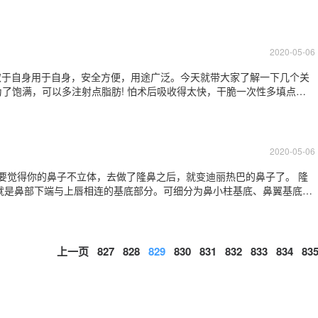
手术，都是不简单的! 因为许多双眼皮的眼睛还是无神的。那么开眼角之
择是以下四种：平
2020-05-06
，取于自身用于自身，安全方便，用途广泛。今天就带大家了解一下几个关
这样是错误的!脂肪移植填充，一次性注射过多的脂肪，会导致被注射的脂
等，这样就会导致脂
2020-05-06
不要觉得你的鼻子不立体，去做了隆鼻之后，就变迪丽热巴的鼻子了。 隆
就是鼻部下端与上唇相连的基底部分。可细分为鼻小柱基底、鼻翼基底和
不够饱满，缺乏立体感，最重要的是会在视觉上给人一种鼻子深陷面部的
填充鼻基底使其被抬高后，面中部
上一页
827
828
829
830
831
832
833
834
83