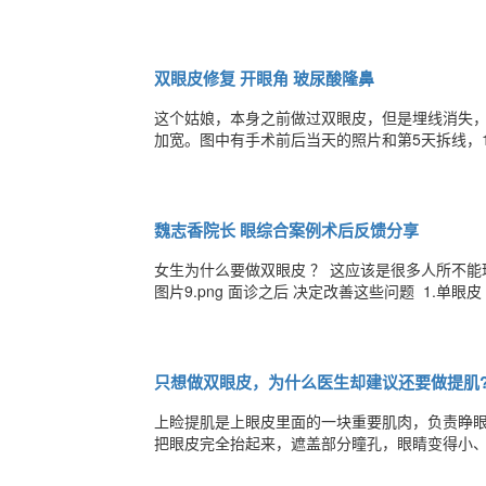
照美学中三庭五眼来看，不是完全符合标准， 但
智乔 就是这类脸型的代表 那么问题来了，
双眼皮修复 开眼角 玻尿酸隆鼻
这个姑娘，本身之前做过双眼皮，但是埋线消失
加宽。图中有手术前后当天的照片和第5天拆线，
消肿较慢，会稍显宽一点儿。 术前 微信图片_201712
魏志香院长 眼综合案例术后反馈分享
女生为什么要做双眼皮 ？ 这应该是很多人所不
图片9.png 面诊之后 决定改善这些问题 1.单眼皮 2.肿眼泡 3.内眦赘皮 4.睁眼无神 改善方案 上睑提肌矫正+切开双眼皮
+内眼角开大 术前术后心情就像过山车，肿胀从高峰到慢慢消除，心情跌宕起伏。术后的求美者或多或少都有焦虑期，担
心消肿不完全没有好效果，其实放松心态才是关
只想做双眼皮，为什么医生却建议还要做提肌
上睑提肌是上眼皮里面的一块重要肌肉，负责睁眼
把眼皮完全抬起来，遮盖部分瞳孔，眼睛变得小、
不偿失。 通过上睑下垂矫正手术矫正肌肉功能，