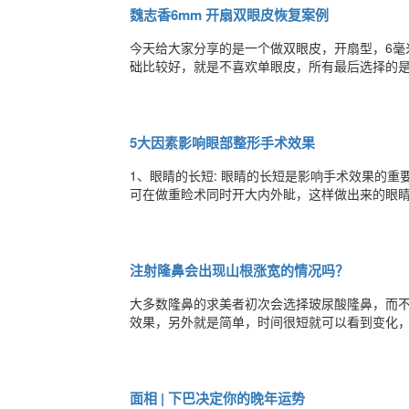
魏志香6mm 开扇双眼皮恢复案例
今天给大家分享的是一个做双眼皮，开扇型，6毫
础比较好，就是不喜欢单眼皮，所有最后选择的是双眼皮。 爱美者述求，想要开扇，不要太宽，最
做的全切双眼皮，开扇，6毫米。 双眼皮术后10天。 术后10天 术后15天 术后20天 术后3个月 已经恢复
了，提醒大家，双眼皮手术看似简单，
5大因素影响眼部整形手术效果
1、眼睛的长短: 眼睛的长短是影响手术效果的
可在做重睑术同时开大内外眦，这样做出来的眼睛
陷、平齐和凸出三种情况。 在眼球凹陷的情况下
凹陷的眼睛上并不显得突兀，反而更有异域风情。
注射隆鼻会出现山根涨宽的情况吗？
大多数隆鼻的求美者初次会选择玻尿酸隆鼻，而
效果，另外就是简单，时间很短就可以看到变化，
会变得鼻梁很宽呢? 之所以会出现鼻梁变宽可能与以下情况有关 医生技术不过关 原因：玻尿酸注射基本都是分段分层次进
行，如果医生的技术不过关，注射层次、注射的
面相 | 下巴决定你的晚年运势