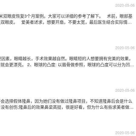
2020-05-06
米双眼皮恢复3个月案例。大家可以详细的参考了解下。 术前，眼部基
后医生结合实际情况
的很自然
2020-05-06
重要因素，眼睛越长，手术效果越自然。眼睛短的人想要拥有完美的效果，
就会更漂亮。 2、眼球的凸度: 以眉骨做参照，眼球的凸度可以分为凹
，双眼皮可做得略宽一些，这样就比较像西方人的眼睛。略宽的双眼皮在
 亚洲人的眼球大部分都是平齐
2020-05-06
不会选择假体隆鼻，因为她们没有做过隆鼻项目，不知道隆鼻后会是什么
没有创伤;隆鼻后的效果鼻梁高挺，很是好看，但为什么有些求美者做完
量把控不了，也是会导致鼻背变宽
2020-05-06