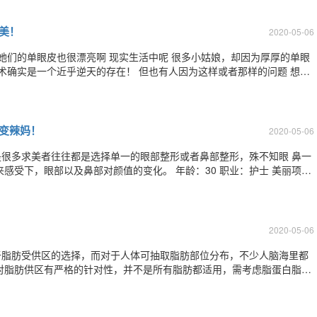
美！
2020-05-06
脸 她们的单眼皮也很漂亮啊 现实生活中呢 很多小姑娘，却因为厚厚的单眼
术确实是一个近乎逆天的存在！ 但也有人因为这样或者那样的问题 想要
评 术前：双眼皮不对称，闭眼疤
变辣妈！
2020-05-06
很多求美者往往都是选择单一的眼部整形或者鼻部整形，殊不知眼 鼻一
鼻综合整形为同年10月。 手术是分开做的，第一次手术是
睑线
2020-05-06
于脂肪受供区的选择，而对于人体可抽取脂肪部位分布，不少人脑海里都
活性和脂肪颗粒的大小。当然，这些专业名词我们并不是太懂，下面就让我们详细的了解