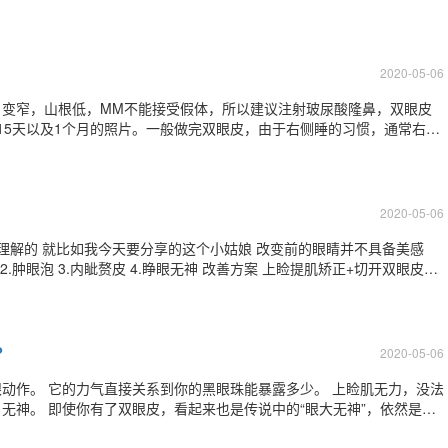
是美的又很有特色， 现在小仙女们非常喜欢的， 山田植美、林小宅、范
 幼幼脸的标准是
2020-05-06
，变窄，山根低，MM不能接受假体，所以建议注射玻尿酸隆鼻，双眼皮
15天以及1个月的照片。一般做完双眼皮，由于右侧睡的习惯，通常右侧
23131510.jpg
2020-05-06
能理解的 就比如我今天要分享的这个小姑娘 改变前的眼睛并不具备美感
?
2020-05-06
动作。 它的力气直接关系到你的黑眼珠能暴露多少。 上睑肌无力，没法
无神。 即使你有了双眼皮，看起来也是传说中的“眼大无神”，依然是得
术后眼睛能自如地睁开了，还有了美美的双眼皮，就可以变成美丽的电眼