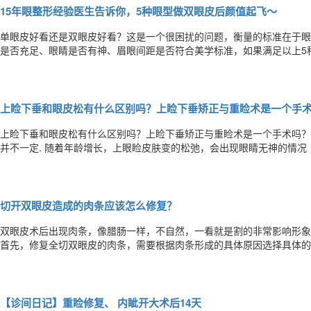
15年眼整形经验医生告诉你，5种眼型做双眼皮后颜值起飞～
单眼皮好看还是双眼皮好看？这是一个很困扰的问题，衡量的标准在于眼
是否充足、眼睛是否有神、眉眼间距是否符合美学标准，如果满足以上5
我，双眼皮会比单眼皮更好看！！！！ 1 肿眼泡 上眼睑脂肪较多，
的宝宝，还伴有不同程度的内眦，做个双眼皮+内眼角，美得令人心动！
上睑下垂和眼皮松有什么区别吗？上睑下垂矫正与重睑术是一个手
上睑下垂和眼皮松有什么区别吗？上睑下垂矫正与重睑术是一个手术吗？
并不一定. 随着年龄增长，上眼睑皮肤变的松弛，会出现眼睛无神的情况
术即可改善。 而真正的上睑下垂，是提上睑肌和Müller平滑肌的功能
开，平视时用力抬眉毛等情况，不仅是美观度的问题，视野范围和视力都
切开双眼皮造成的肉条应该怎么修复？
双眼皮术后出现肉条，像腊肠一样，不自然，一看就是割的非常影响形象
首先，修复全切双眼皮的肉条，需要根据肉条形成的具体原因选择具体的修复手术方案。 肉条的
1、组织去除后，皮肤及其下疤痕的卷缩。 2、双眼皮设计过宽，睁眼像
观都是由于切口凹陷所造成下唇“鼓鼓”的反差感。 4、睑板前组织偏厚者
【诊间日记】重睑修复、 内眦开大术后14天