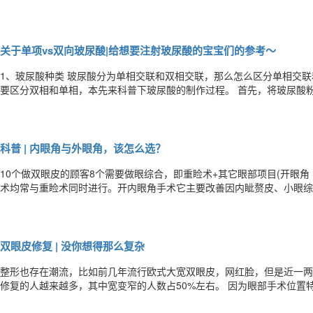
行调整，微整形是很好的选择。 面部皱纹影响运程 1.法令纹～又叫漏财沟，存不住钱 2.鱼尾纹～影响夫妻和谐，家庭幸福
3.川字纹(悬针纹)～影响子女运势 4.抬头纹～一生多劳碌。 5.
关于单项vs双向玻尿酸|给想要注射玻尿酸的宝宝们的参考～
1、玻尿酸种类 玻尿酸分为单相交联和双相交联，那么怎么区分单相交联和双相交联呢? 微信图片_201811
要区分双相和单相，本先来科普下玻尿酸的制作过程。 首先，将玻尿酸
生罐中，进行反应。在反应结束后，粉末状玻尿酸，就变成了凝胶块状。
注射的玻尿酸呢? 双相玻尿酸是这样做：通过筛分法，把
科普 | 内眼角与外眼角，该怎么选？
10个做双眼皮的顾客8个需要做眼综合，即重睑术+其它眼部项目(开眼角
术均常与重睑术同时进行。开内眼角手术它主要改善因内眦赘皮、小眼综
哪个才是提升你颜值的利器呢? 老规矩，我们先来扒一扒内眼角和外眼角到底是怎么做的?它们又是怎样让你的眼睛变美
的?到底你该怎样选择呢? 开内眦 什么样的人适合开内眼角? 眼神缺乏神
双眼皮修复 | 没你想得那么复杂
整形也存在潮流，比如前几年流行欧式大宽双眼皮，网红脸，但是近一两
修复的人越来越多，其中宽变窄的人数占50%左右。 因为眼部手术位置
都应该慎重，慎重选择医生以及医院。 那么什么是双眼皮修复? 双眼皮修复就是通过手术或非手术，改善因为天生或是后