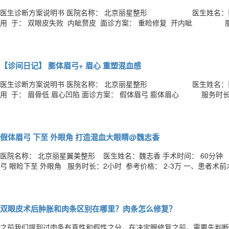
医生诊断方案说明书 医院名称： 北京丽星整形 医生姓
用 于： 双眼皮失败 内眦赘皮 面诊方案： 重睑修复 开内眦 服务时
前术后对比图 二 患者术前面部诊断报告： 顾客2之前做
【诊间日记】 膨体眉弓+ 眉心 重塑混血感
医生诊断方案说明书 医院名称： 北京丽星整形 医生姓
用 于： 眉骨低 眉心凹陷 面诊方案： 假体眉弓 膨体眉心 服务时长：2小时 参考价
比图 二 患者术前面部诊断报告： 顾客之前做过双眼皮 ，隆鼻， 颧
假体眉弓 下至 外眼角 打造混血大眼睛@魏志香
医院名称： 北京丽星翼美整形 医生姓名：魏志香 手术时间： 60分钟
弓 眼睑下至 外眼角 服务时长：2小时 参考价格： 2-3万 一、患者术前术后对比图 ​ 二 患者术前面部
前做过双眼皮，鼻部注射玻尿酸，从照片正面看，眉骨比较低。 侧面看
高点应该是眉弓，而现在
双眼皮术后肿胀和肉条区别在哪里？肉条怎么修复？
之前我们提到过肉条有真性和假性之分，在决定眼修复之前，需要先判断