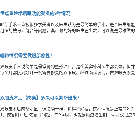
天双眼皮手术导致的双眼皮重睑线不明显、部分及完全消失，双眼皮过宽
盘点重睑术后眼功能受损的9种情况
​​眼部手术一直被很多求美者以及医生认为是最简单的手术，是个医生都
组织的祛除，缝合等问题，真正做的好的医生在少数，可以说是最难做的
眼部手术只是单纯的为了割双眼皮、祛眼袋、开眼角而手术。手术后的疤
做的结果只能是获得空洞的双眼皮、开大的内眼角、没有眼袋或凹陷的下
哪种情况需要做眼部修复？
​​双眼皮手术说简单是最常见的整形项目，是个美容外科医生都会做，但
每个月都接到好几十例需要修复的双眼皮。经过面诊发现，做双眼皮修复的人大致可以分为2类
后失败症状明显 眼部功能受损 严重影响美观 （一定要修复） 双眼皮手术失败或不满意，不会是医生故意所为，除了技
术，也和每个人的审美不同息息相关，如果一个医生对眼部肌肉组织
双眼皮术后【肉条】多久可以判断出来？
双眼皮术后肉条明显，像腊肠一样，觉得不好看，这种情况是正常的吗？多久可以消失？ 双眼皮
1、恢复时间短 恢复时间短，在2-4周，也就是瘢痕增生期，切开双眼
条感会越来越弱，当然有的时候时间可能会长一些。 2、眼轮匝肌去除不
这可能是手术医生在手术的过程中给你去除的眼轮匝肌去除的不够，以至