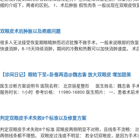
细的介绍下，两者的区别。 1、术后肿胀 假性肉条 一般出现在双眼皮恢复期，术后1-2周左右，双眼皮术后肿胀淤青是必
然现象，因为这是机体组织对创伤的一种应激反应，只要是开刀，或者手
比较轻，手术中止血快，求美者肿胀程度不同而已。 在常见的埋线 微创 
双眼皮术后肿胀以及疤痕问题
​​很多人无法接受恢复期眼睛肿而迟迟犹豫不做手术，一般来说眼部的恢复
快速消肿，8-15天持续消肿，期间的冷敷和热敷可以加快消肿速度。 术后4周大部分肿胀将会消退，剩下的肿胀将会在术
后3-6个月的时间里随着组织的完全恢复而逐渐消散。 另外一个关心的问题，是疤痕： 双眼皮手术要产生创口，就不可避
免地要产生瘢痕，我们所讨论的会不会留下伤疤，其实是伤疤明不
【诊间日记】眼睑下至+卧蚕再造@魏志香 放大双眼皮 增加甜美
医生诊断方案说明书 医院名称： 北京丽星整形 医生姓名：魏志香 
服务时长：1小时 参考价格： 11980-16800 医生照片： 一、患者术前术后对比图 二 患者术前面部诊断报告： 求美者希
望放大双眼，同时可以改善吊眼。 求美者术前眼裂较短、眼睛较圆润、
后建议求美者
判定双眼皮手术失败8个标准以及修复方案
判定双眼皮手术失败8个标准 双眼皮两侧明显不对称，且线条不流畅： 比如其中一侧线条理想，另一侧线条不理想，或者
两侧线条都不理想。 双眼皮过浅或不明显： 若全切双眼皮，是因为手