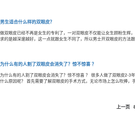
皮则是，因为缝线绕的太浅，线结松脱，或术后1个月内用力揉眼。 三眼
线与睑缘之间的皮肤不均匀，或者去除的皮肤过多，或者没按弧度缝合。
男生适合什么样的双眼皮？
做双眼皮已经不再是女生的专利了，一对双眼皮不仅能让女生顾盼生辉，
求的是越深邃越好，这一点就跟女生不同了，所以男士开双眼皮的方法跟
皮的方法适合男士吗？北京丽星整形魏志香院长为大家介绍男士开双眼皮的方法。 1、埋线法 男士的埋线
几，也是经过缝合的方式，直截把缝线或者是高分子缝合线埋藏于皮肤及
为什么有的人割了双眼皮会消失了？惊不惊喜 ？
​​为什么有的人割了双眼皮会消失了？惊不惊喜 ？ 很多人做了双眼皮2
什么原因呢？ 首先需要了解双眼皮的手术方式，无论市场上怎么吹捧，
他的均属于包装，或者是埋线改良法。 一般情况下，如果你的眼部基础好
考虑埋线双眼皮改善，不适合脂肪或肌肉多的眼睛；如果上睑有脂肪，无
上一页