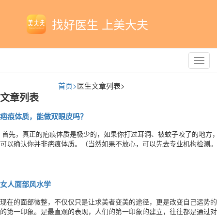
找好医生 上美大夫
Toggl
navig
首页>
医生文章列表>
文章列表
疤痕体质，能做双眼皮吗？
​​ 首先，真正的疤痕体质是极少的，如果你打过耳洞、被蚊子咬了的地方，没有出现持续性、严重的增生、红痒，那么基本
可以确认你并非疤痕体质。（当然如果不放心，可以先去专业机构检测。） 其次，一般的疤痕增生多出现在前胸后
等部位，面部是最不容易留疤的地方。回想一下，你见过重睑失败的案例，
说，大多数双眼皮术后的疤痕是由于眼轮匝肌去除过多，皮肤与深层组织
女人面部风水学
现在的面部微整，不仅仅只是让求美者变美的途径，更是改变自己运势的
的第一印象。是最直观的表现，人们的第一印象的建立，往往都是通过对