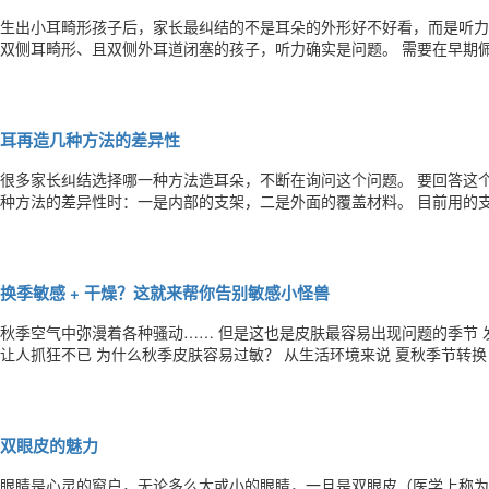
生出小耳畸形孩子后，家长最纠结的不是耳朵的外形好不好看，而是听力，
双侧耳畸形、且双侧外耳道闭塞的孩子，听力确实是问题。 需要在早期佩戴助听装置(软带)改善听力，长大一点后（通常
要七八岁之后）通过手术植入人工电子装置（骨桥等）改善听力。这些孩
科，大医院叫耳鼻咽喉科，专科医院叫耳科)，他们是真正可以帮助这些
耳再造几种方法的差异性
很多家长纠结选择哪一种方法造耳朵，不断在询问这个问题。 要回答这个问题，实际上很简单，就是要从两个方面比较几
种方法的差异性时：一是内部的支架，二是外面的覆盖材料。 目前用的支架主要有两种，一种是用聚乙烯塑料制作的人工
材料支架，另外一种是自体肋软骨。 我已经在以前的微博中反复解释两种材料的差异性，今天在这里不再赘述。我今天要
强调的是大家要思考一个问题，那就是：为什么全世界绝大多数造耳朵的
换季敏感 + 干燥？这就来帮你告别敏感小怪兽
秋季空气中弥漫着各种骚动…… 但是这也是皮肤最容易出现问题的季节 
让人抓狂不已 为什么秋季皮肤容易过敏？ 从生活环境来说 夏秋季节转换，温差大 而此时又是皮肤对紫外线等 外界损伤因
素的防护能力 比较弱的时候 即使平时比较健康的肌肤 也容易产生干燥、刺痛、发痒、泛红等过敏现象 有敏感肌的女生 就
像抱着个阴晴不定的小怪兽 时不时就挠你
双眼皮的魅力
眼睛是心灵的窗户，无论多么大或小的眼睛，一旦是双眼皮（医学上称为