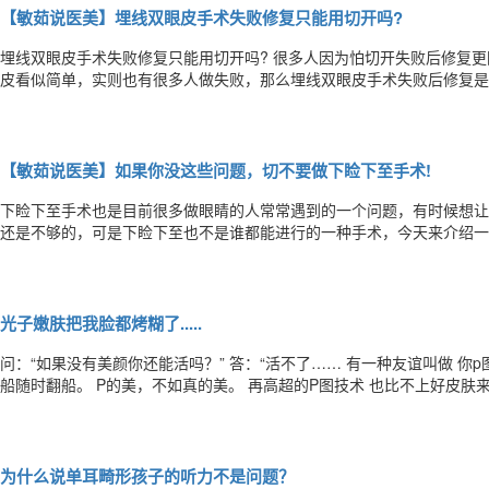
【敏茹说医美】埋线双眼皮手术失败修复只能用切开吗?
埋线双眼皮手术失败修复只能用切开吗? 很多人因为怕切开失败后修复更困难更愿意选择埋线双眼皮手术，可是埋线双眼
皮看似简单，实则也有很多人做失败，那么埋线双眼皮手术失败后修复是只能选择切开进
都不陌生，就是通过缝合方式，直接把缝线(或高分子缝合线)埋藏于皮
重睑。 如果埋线双眼皮手术失败主要要看它的情况，如果是术后双眼皮
【敏茹说医美】如果你没这些问题，切不要做下睑下至手术!
下睑下至手术也是目前很多做眼睛的人常常遇到的一个问题，有时候想让
还是不够的，可是下睑下至也不是谁都能进行的一种手术，今天来介绍一下下睑下至的相
路的手术，加强下眼睑的牵拉力量，人为造成下睑向下退缩，使得眼睛睁
是为了使眼裂扩大，不同的是开眼角是横向开大睑裂，而下睑下至是让眼
光子嫩肤把我脸都烤糊了.....
问：“如果没有美颜你还能活吗？” 答：“活不了…… 有一种友谊叫做 你p图时，请把你身边的盆友也p一下。 否则友谊的小
船随时翻船。 P的美，不如真的美。 再高超的P图技术 也比不上好皮肤来得实在。 在我的概念里，如果你
美项目的时候， 那去做光子嫩肤，因为那是一个永远不会错的选择， 而
颜有个朋友， 前一阵去做了种草很久的光子嫩肤...
为什么说单耳畸形孩子的听力不是问题？