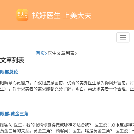
找好医生 上美大夫
Toggl
navig
首页>
医生文章列表>
文章列表
眼部总论
眼睛是心灵窗户，而双眼皮是窗帘，优秀的美外医生是为你揭开窗帘，打
生），对于求美者的需求能够充分了解，明白，再还求美者一个合理、正
了解几个基本情况，下面明叔问几个问题，请大家看图思考。 ①顾客问：医生，我这眼睛要做哪种双眼皮？ 我说：您先把
您喜欢类型告诉我，我再给您分析下。 ②顾客问：医生，我的眼睛看起
眼部-黄金三角
顾客问:医生，我的眼睛你觉得做成哪样才适合我？ 医生说：双眼皮那
黄金三角的关系。黄金三角？ 顾客问：医生，啥是黄金三角？ 医生说