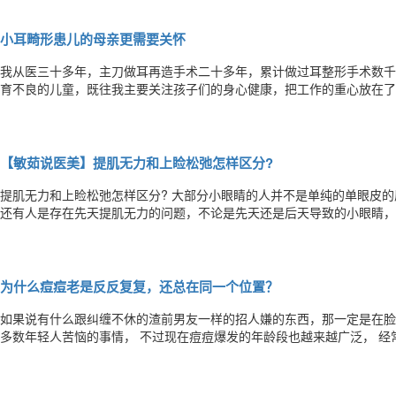
各种广告，总是把眼霜、眼膜的产品吹得天花乱坠，可以
小耳畸形患儿的母亲更需要关怀
我从医三十多年，主刀做耳再造手术二十多年，累计做过耳整形手术数千例。 我接诊的耳整形患者绝大多数是先
育不良的儿童，既往我主要关注孩子们的身心健康，把工作的重心放在了
力为患者造出一个外形逼真的耳朵。 耳再造并非功能性手术，这种手术的主要目的不是改善患者的听力，而是恢复患者耳
朵的外形。 耳朵发育不良影响外貌，导致孩子自卑，使其难以与周围的
【敏茹说医美】提肌无力和上睑松弛怎样区分?
提肌无力和上睑松弛怎样区分? 大部分小眼睛的人并不是单纯的单眼皮的原因，很多人伴随着着后天衰老这个问题，但是
还有人是存在先天提肌无力的问题，不论是先天还是后天导致的小眼睛，
天给大家介绍一下，上睑提肌无力和上睑松弛的区别供大家参考。 一 上睑提肌无力： 主要是提上睑肌失去、或丧失原有
的功能，导致无论怎样使劲，眼睛也不会明显放大，一般这种问题的人，
为什么痘痘老是反反复复，还总在同一个位置？
如果说有什么跟纠缠不休的渣前男友一样的招人嫌的东西，那一定是在脸上同一
多数年轻人苦恼的事情， 不过现在痘痘爆发的年龄段也越来越广泛， 经
你的生命力比较旺盛！ ······ 世界上最最恐怖的事情 就是痘痘消了在原位又长出了痘！ 为什么脸上的痘痘总在同一个地方
长 这波还没下去，那波就跟约好了一样又来了，