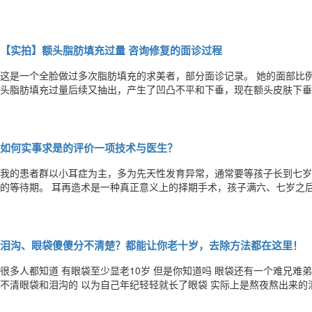
皮线的形态+肌肉的力量+内眼角的遮盖程度）这就是我所说的黄金三角
医生说：那我给你好说下 ㈠双眼皮形态分类 1、A平行型双眼皮
【实拍】额头脂肪填充过量 咨询修复的面诊过程
这是一个全脸做过多次脂肪填充的求美者，部分面诊记录。 她的面部比例的基础很好，三庭五眼整体都是协调的，之前额
头脂肪填充过量后续又抽出，产生了凹凸不平和下垂，现在额头皮肤下垂
充和抽吸没有做好，术后额头产生了慢性炎症，一年前在脂肪抽离造成不
提升上去，结果不仅没有效果，瘢痕还造成了不必要的损伤，所以对她进
如何实事求是的评价一项技术与医生？
我的患者群以小耳症为主，多为先天性发育异常，通常要等孩子长到七岁
的等待期。 耳再造术是一种真正意义上的择期手术，孩子满六、七岁之后方可做手术，即使到了年龄，可以选择早做，也
可以选择晚做。 对医生的选择也有很大的变数，可以找我做，也可以找别的医生做，因为做耳再造手术的医生很多。 与此
同时，造耳朵的方法也有好几种，而每一种方法都有其优点和缺点，不仅
泪沟、眼袋傻傻分不清楚？都能让你老十岁，去除方法都在这里！
很多人都知道 有眼袋至少显老10岁 但是你知道吗 眼袋还有一个难兄难弟 它叫泪
不清眼袋和泪沟的 以为自己年纪轻轻就长了眼袋 实际上是熬夜熬出来的
周脂肪过厚 泪沟则是凹陷的 泪沟在眼袋之下 自己拿起镜子可以观察一下，你的眼睛下面是眼袋还是泪沟？ 现在市面上有