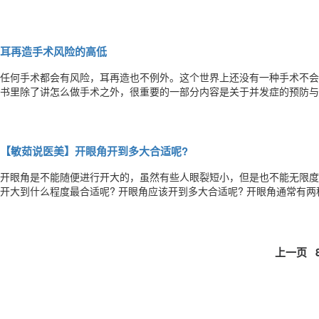
耳再造手术风险的高低
任何手术都会有风险，耳再造也不例外。这个世界上还没有一种手术不会发
书里除了讲怎么做手术之外，很重要的一部分内容是关于并发症的预防与治疗。 医生学习如何做手术的同时
习如何防治并发症，管控风险。 实际上，世界上的任何事情都多多少少有风险，走在马路上有可能被车撞，坐在飞机上有
可能掉下来。手术也是人操作，有太多的因素医生不能完全控制，出现意
【敏茹说医美】开眼角开到多大合适呢?
开眼角是不能随便进行开大的，虽然有些人眼裂短小，但是也不能无限度
开大到什么程度最合适呢? 开眼角应该开到多大合适呢? 开眼角通常有两种，一种是开内眼角，一种是开外眼角。开眼角
主要是为了增加眼裂的长度，很多时候我们通过开内眼角能够使眼睛增加1
4mm，别小看这几毫米，很多时候眼睛就差那几毫米就可以改变很大。
上一页