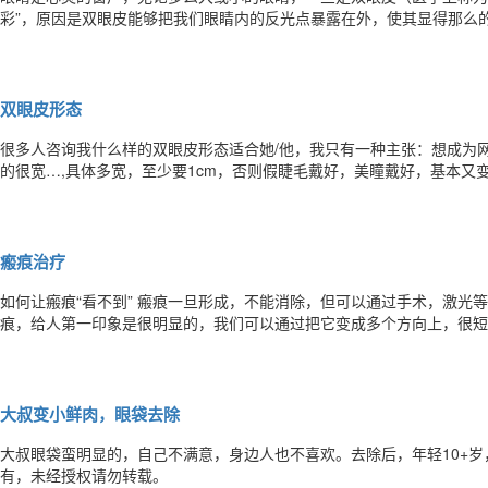
彩”，原因是双眼皮能够把我们眼睛内的反光点暴露在外，使其显得那么
法。埋线法适用的人群较少，一般年纪轻，上眼皮紧致，偏薄的效果较好
滑落的风险，缺点是手术时间较埋线稍长，消肿稍慢，费用稍高。 具体
双眼皮形态
很多人咨询我什么样的双眼皮形态适合她/他，我只有一种主张：想成为
的很宽…,具体多宽，至少要1cm，否则假睫毛戴好，美瞳戴好，基本又
的构造和西方人不同，不能追求尽管往宽了开，可能会得不偿失。 对于
重要，女孩7mm就很完美，男孩6mm最佳。 对于眼角需求的朋友，不
瘢痕治疗
如何让瘢痕“看不到” 瘢痕一旦形成，不能消除，但可以通过手术，激光等方法使他变得隐蔽。比如，面部一条直线状的疤
痕，给人第一印象是很明显的，我们可以通过把它变成多个方向上，很短
痘后的疤痕，一般是凹陷性的，我们通过激光可以把它抚平。四肢关节，
瓣或扩张器把它修复，恢复功能，等等。祝早日解决疤痕对你带来的困扰
大叔变小鲜肉，眼袋去除
大叔眼袋蛮明显的，自己不满意，身边人也不喜欢。去除后，年轻10+岁，立刻变成小鲜肉。
有，未经授权请勿转载。