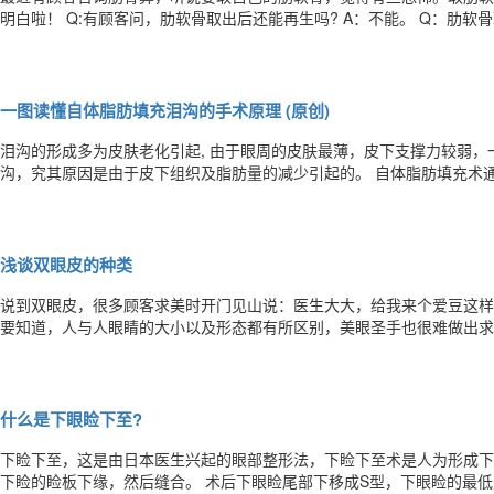
明白啦！ Q:有顾客问，肋软骨取出后还能再生吗? A：不能。 Q：肋软骨取出后对健康有影响吗? A：没有影响。简单来
说，取出的是软骨，缺失的部分会很快被结缔组织所替代，其也有一定的
轮廓稳定和人体机能。 Q：哪些鼻子需要取肋软骨? A：①鼻尖高
一图读懂自体脂肪填充泪沟的手术原理 (原创)
泪沟的形成多为皮肤老化引起, 由于眼周的皮肤最薄，皮下支撑力较弱
沟，究其原因是由于皮下组织及脂肪量的减少引起的。 自体脂肪填充术通过补充软组织量的不足来解决这个泪沟凹陷的问
题。自体脂肪作为自体组织，无排异、无 过敏 ，性状柔软，安全、移
填充材料。 不管填充玻尿酸还是自体脂肪填充，都会有凹凸不平的可能
浅谈双眼皮的种类
说到双眼皮，很多顾客求美时开门见山说：医生大大，给我来个爱豆这样的双眼皮呗。 然而医生听到
要知道，人与人眼睛的大小以及形态都有所区别，美眼圣手也很难做出求
自己脸上可能会违和哦~ !你喜欢的≠适合你! 大家知道吗?双眼皮不是一切一缝就OK啦，医生会先观察你的脸型及五官比
例，再根据顾客的个人气质及工作类型打造专属的美眼哦~毕竟适合自己
什么是下眼睑下至?
下睑下至，这是由日本医生兴起的眼部整形法，下睑下至术是人为形成下
下睑的睑板下缘，然后缝合。 术后下眼睑尾部下移成S型，下眼睑的最低点在眼球和眼尾中间，做了下睑下至术的妹妹眼