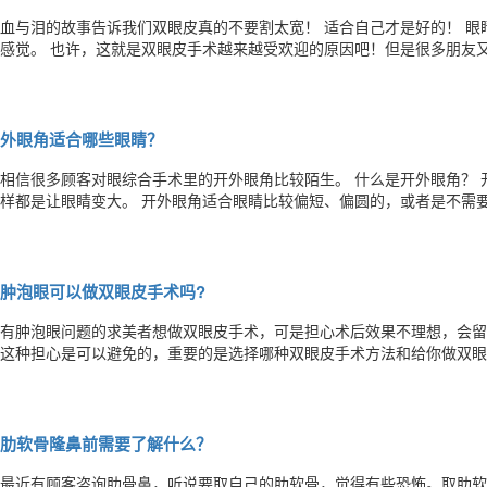
血与泪的故事告诉我们双眼皮真的不要割太宽！ 适合自己才是好的！ 眼睛是心灵之窗，一双漂亮的眼睛会给人眼前一亮的
感觉。 也许，这就是双眼皮手术越来越受欢迎的原因吧！但是很多朋友又在做双眼皮术前对双眼皮该选什么术式？做多宽
多窄仍然感到困惑。 作为整形医生面对求美者的咨询时，我不会为了能让求美者做手术而答应求美者提出的要求。 而是根
据求美者自身条件提出适合他们的变美方案。 （这是
外眼角适合哪些眼睛？
相信很多顾客对眼综合手术里的开外眼角比较陌生。 什么是开外眼角？ 开外眼角，就是外眼角切开术，目的和开内眼角一
样都是让眼睛变大。 开外眼角适合眼睛比较偏短、偏圆的，或者是不需要开内眼角的求美者。对于已经开过内眼角的，仍
然觉得眼睛横向距离不够长的求美者，也是可以开外眼角的哟!这样就会让眼睛长宽比
眼角还能调整我们眼尾的走向。比如，有的顾客是吊眼，眼尾上扬(做动
肿泡眼可以做双眼皮手术吗?
有肿泡眼问题的求美者想做双眼皮手术，可是担心术后效果不理想，会留下虫
这种担心是可以避免的，重要的是选择哪种双眼皮手术方法和给你做双眼
的术后效果。 首先，啥是“肿泡眼”? 肿泡眼就是我们常说的鱼泡眼、水泡眼，看上去鼓鼓的，有一些发肿，给人呆呆的感
觉。 这种眼睛的形成分为先天性与后天性。后天形成多因为年纪增长导
肋软骨隆鼻前需要了解什么？
最近有顾客咨询肋骨鼻，听说要取自己的肋软骨，觉得有些恐怖。取肋软