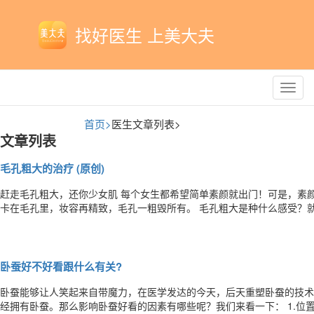
找好医生 上美大夫
Toggl
navig
首页>
医生文章列表>
文章列表
毛孔粗大的治疗 (原创)
赶走毛孔粗大，还你少女肌 每个女生都希望简单素颜就出门！可是，素颜的时候，每个毛孔都在冒油，上妆的时候，粉会
卡在毛孔里，妆容再精致，毛孔一粗毁所有。 毛孔粗大是种什么感受？就是一个大写的“糙” 首先来给大家科普一下。 其实
我们常讲的毛孔粗大里的这个“毛孔”≠我们通常理解的毛发长出来的孔。 实际上我们的皮肤表面有两种孔：一个是毛囊的开
口，一个是汗腺的开口。 毛囊开口：也就是我
卧蚕好不好看跟什么有关?
卧蚕能够让人笑起来自带魔力，在医学发达的今天，后天重塑卧蚕的技术
经拥有卧蚕。那么影响卧蚕好看的因素有哪些呢？我们来看一下： 1.位置：贴合下眼睑的位置就是卧蚕，而距离下眼睑稍