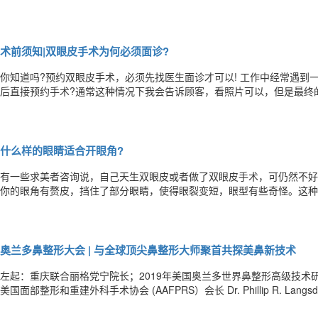
有距离的被称为眼袋。 看了图大家就很好区分，眼睛下面有三个区域即卧蚕、眼袋和泪沟区。卧蚕和眼袋虽然是邻居关
系，但不是一家人。 2.眼神：和眼神的专注度有关，对于眼神原本就
术前须知|双眼皮手术为何必须面诊?
你知道吗?预约双眼皮手术，必须先找医生面诊才可以! 工作中经常遇到一些外地顾客跟我咨询：能不能给你发张照片，然
后直接预约手术?通常这种情况下我会告诉顾客，看照片可以，但是最终
思想后才是最终结果。因为单靠二维平面照片，很容易误诊，这也是为什
有一定的路费补贴，所以不要怕麻烦，时间再紧也要先面诊再手术，对自
什么样的眼睛适合开眼角?
有一些求美者咨询说，自己天生双眼皮或者做了双眼皮手术，可仍然不好看，眼角看
你的眼角有赘皮，挡住了部分眼睛，使得眼裂变短，眼型有些奇怪。这种
可以让眼睛长度增加3-5mm，恢复后可增加2-4mm，如果配合双眼皮手术，效果更好! 需要开内眼角的
严重：单眼皮或者内双存在比较严重的内眦赘皮; 2.两眼距离过宽
奥兰多鼻整形大会 | 与全球顶尖鼻整形大师聚首共探美鼻新技术
左起：重庆联合丽格党宁院长；2019年美国奥兰多世界鼻整形高级技术研修国际峰会联
美国面部整形和重建外科手术协会 (AAFPRS）会长 Dr. Phillip R. L
(AAFPRS）会议总负责人 Dr. J. Randall Jordan, MD；2019