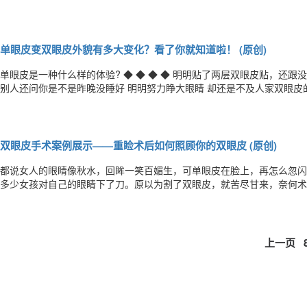
裂变宽，眼睛看起来无辜、温柔又楚楚可怜，非常受求美者喜爱! 那么下睑下至适合哪些人群呢? 1. 小眼睛：眼睛的眼裂较
窄，眼部形态欠佳，外眼角到嘴角的距离过长，五官比例不协调。 2.
单眼皮变双眼皮外貌有多大变化？看了你就知道啦！ (原创)
单眼皮是一种什么样的体验? ◆ ◆ ◆ ◆ 明明贴了两层双眼皮贴，还跟没贴一样 明明画了眼线，还跟没画一样 明明睡足了
别人还问你是不是昨晚没睡好 明明努力睁大眼睛 却还是不及人家双眼皮的眼皮宽 看了以上的对比 是不是觉得有了双眼皮
好看多了 东方人一般都以双眼皮为美 因为会让你的眼睛看起来更明亮更美丽 眼部美学的标准 标准眼形是一个圆润的平行
四边形
双眼皮手术案例展示——重睑术后如何照顾你的双眼皮 (原创)
都说女人的眼睛像秋水，回眸一笑百媚生，可单眼皮在脸上，再怎么忽闪
多少女孩对自己的眼睛下了刀。原以为割了双眼皮，就苦尽甘来，奈何术
我为各位勇敢MM总结一些术后秘籍，为爱美的你保驾护航，早日恢复“一顾倾人
下好处多 眼皮开刀了挺受伤的，安慰一下是相当必要的。冷敷、热敷、
上一页