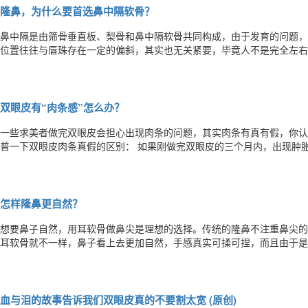
隆鼻，为什么要首选鼻中隔软骨？
鼻中隔是由筛骨垂直板、梨骨和鼻中隔软骨共同构成，由于发育的问题，
位置往往与唇珠存在一定的偏斜，其实也无关紧要，毕竟人不是完全左右
需做鼻中隔偏曲矫正术了！ 现代综合鼻整形术中可用到的软骨材料主要有：鼻中隔软骨、耳软骨、肋软骨。 三种软骨都可
用来做鼻尖的支撑与延长，根据每种软骨的特点不同，它们在具体的应用
双眼皮有“肉条感”怎么办？
一些求美者做完双眼皮会担心出现肉条的问题，其实肉条有真有假，你认
普一下双眼皮肉条真假的区别： 如果刚做完双眼皮的三个月内，出现肿胀是正常的，全切双眼皮肉条和肿的区别主要在于
出现时间长短的不同。通常来说三个月内有浮肿，无须修复，因为还在恢复期，
三个月，存在的肉条即为增生，超过三个月还有浮肿，就需要考虑是因为
怎样隆鼻更自然？
想要鼻子自然，用耳软骨做鼻尖是理想的选择。传统的隆鼻不注重鼻尖的
耳软骨就不一样，鼻子看上去更加自然，手感真实可揉可捏，而且由于是
记住一个精致的鼻尖会给鼻子增添几分魅力。 想要鼻子自然要符合以下几点： 1.隆鼻材料：分为硅胶、膨体、自体软骨。
其中硅胶一般是雕刻好的成品，无法针对性雕刻，且存在鼻背假体透光，
血与泪的故事告诉我们双眼皮真的不要割太宽 (原创)