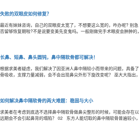
失败的双眼皮如何修复？
最近有妹妹咨询，自己的双眼皮太宽了，不想要这么宽的，咋办呢? 别急，做双眼皮修复就可以。在这之前要弄明白，是
否留够恢复期啦?不是说要变美先变鬼吗。一般刚做完手术眼皮会肿肿的
们耐心等待就OK~ 当过了恢复期，双眼皮还是很宽，肉条明显、肥厚，像虫子一样，就需要考虑修复啦！ 为啥会失败哩?
因为你术前没有和医生好好沟通~ 所以医生和你制定设计方案的时候一
长鼻、短鼻、鼻头圆钝，鼻中隔软骨都可解决！
根据求美者疑虑，我们解决了因亚洲人鼻中隔较小而带来的问题，具备了稳固
骨吸收，支撑力量减弱，会不会出现鼻尖外形下旋改变呢？ 巫大大指出，关于支架稳定性的问题，在保证基底稳定的前提
下，用合理的软骨搭建方式（支架搭建原则：稳定、居中、塑形）就可以有效地规避这个问
下：怎样利用有限的鼻中隔软骨搭建一个稳定的支架，达到既稳固又够长
如何解决鼻中隔软骨的两大难题：稳固与大小
求美者在考虑到底选不选择鼻中隔软骨做鼻尖整形的时候，可能会存在以下疑虑： 01 切取鼻中隔软骨，
远期会不会引起鼻背的塌陷？ 02 东方人能切取的鼻中隔软骨普遍较小，能不能搭建
长针对这些问题，采取了如下的应对措施： 第一， 保证鼻部外形不变最重要的一点是，确保框架结构的稳定性。 取鼻中
隔的前提是保证原有框架支撑力不发生改变，也就是在原有