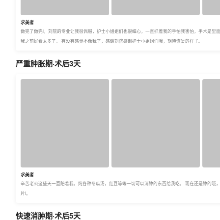
求美者
做完了做完l，刘院的专业让我很佩服，护士小姐姐们也很细心，一直抓着我的手怕我害怕，手术是里
我之前好看太多了。 有没有感觉不像我了，感谢刘院感谢护士小姐姐们哦，期待恢复的样子。
严重肿胀期·术后3天
求美者
辛苦老公这些天一直陪着我，炖各种冬瓜汤，红豆等等一切可以消肿的东西给我吃。 现在还是肿的哦
片l。
快速消肿期·术后5天