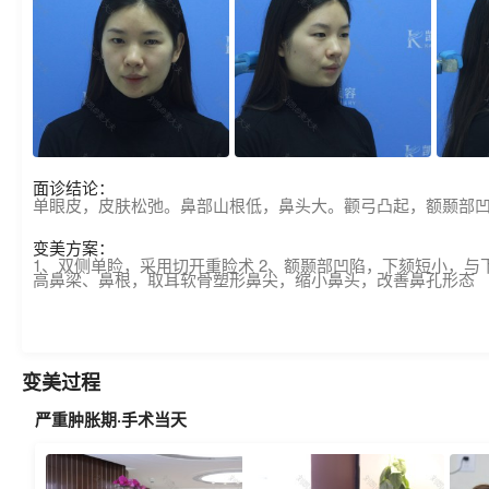
面诊结论：
单眼皮，皮肤松弛。鼻部山根低，鼻头大。颧弓凸起，额颞部凹
变美方案：
1、双侧单睑，采用切开重睑术 2、额颞部凹陷，下颏短小，与
高鼻梁、鼻根，取耳软骨塑形鼻尖，缩小鼻头，改善鼻孔形态
变美过程
严重肿胀期·手术当天