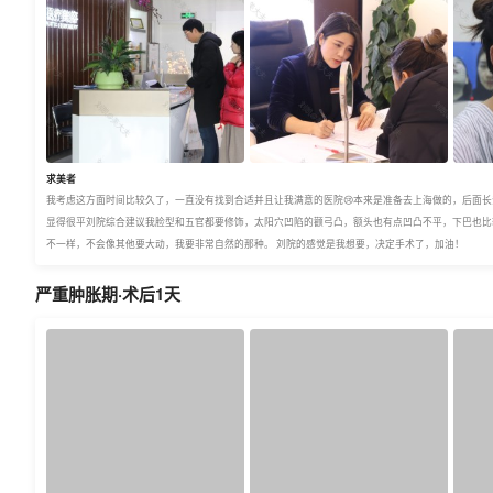
求美者
我考虑这方面时间比较久了，一直没有找到合适并且让我满意的医院😢本来是准备去上海做的，后面长沙
显得很平刘院综合建议我脸型和五官都要修饰，太阳穴凹陷的颧弓凸，额头也有点凹凸不平，下巴也比
不一样，不会像其他要大动，我要非常自然的那种。 刘院的感觉是我想要，决定手术了，加油！
严重肿胀期·术后1天