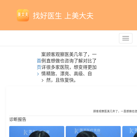
找好医生 上美大夫
Toggl
navig
案
顾客观察医美几年了，一
首
例
直想做也咨询了解对比了
页
详
很多家医院，想变得更加
>
情
精致、漂亮、高级、自
>
然，且恢复快。
顾客观察医美几年了，一直想做也
诊断报告