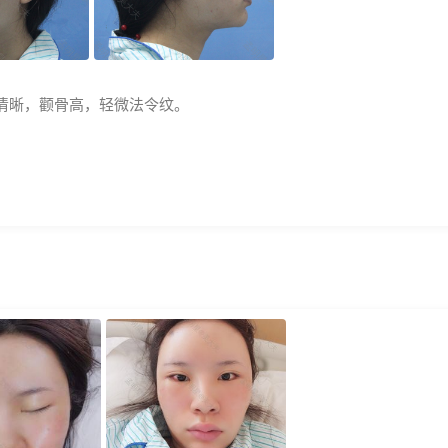
清晰，颧骨高，轻微法令纹。