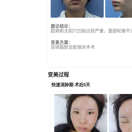
面诊结论：
脸颊和太阳穴凹陷比较严重，面部轮廓不
变美方案：
自体脂肪全脸填充手术
变美过程
快速消肿期·术后5天