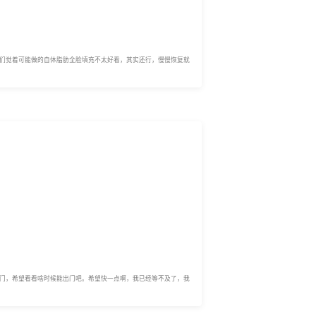
们觉着可能做的自体脂肪全脸填充不太好看，其实还行，慢慢恢复就
门，希望看看啥时候能出门吧。希望快一点啊，我已经等不及了，我