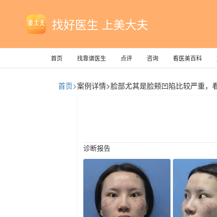
找好医生 上美大夫
首页
找靠谱医生
点评
咨询
看医美百科
首页>
案例详情>
脸部尤其是脸颊凹陷比较严重，
诊断报告