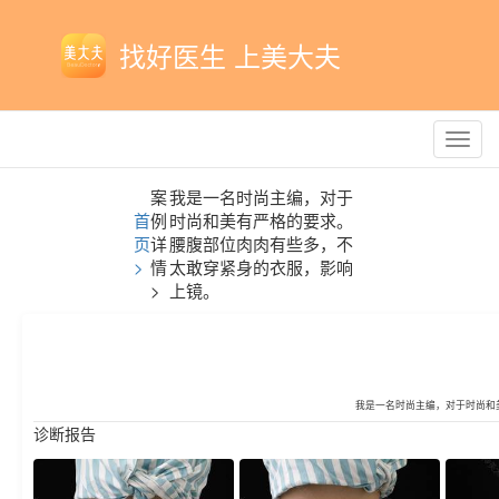
找好医生 上美大夫
Toggl
navig
案
我是一名时尚主编，对于
首
例
时尚和美有严格的要求。
页
详
腰腹部位肉肉有些多，不
>
情
太敢穿紧身的衣服，影响
>
上镜。
我是一名时尚主编，对于时尚和
诊断报告