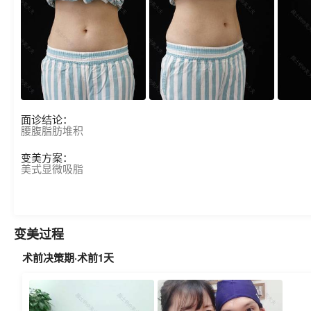
面诊结论：
腰腹脂肪堆积
变美方案：
美式显微吸脂
变美过程
术前决策期·术前1天