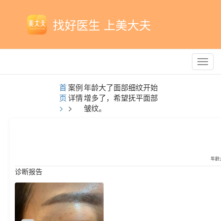
找好医生 上美大夫
Toggl
navig
首
案例
年龄大了面部细纹开始
页
详情
增多了，希望抚平面部
>
>
皱纹。
年龄
诊断报告