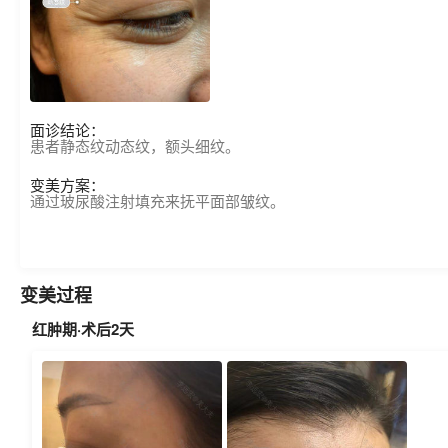
面诊结论：
患者静态纹动态纹，额头细纹。
变美方案：
通过玻尿酸注射填充来抚平面部皱纹。
变美过程
红肿期·术后2天