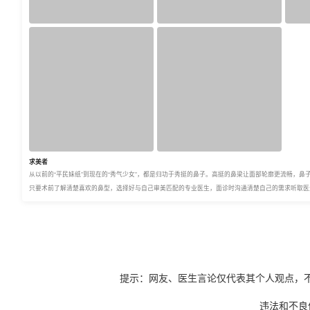
求美者
从以前的“平民妹纸”到现在的“秀气少女”，都是归功于秀挺的鼻子。高挺的鼻梁让面部轮廓更流畅，
只要术前了解清楚喜欢的鼻型，选择好与自己审美匹配的专业医生，面诊时沟通清楚自己的需求听取医
提示：网友、医生言论仅代表其个人观点，
违法和不良信息