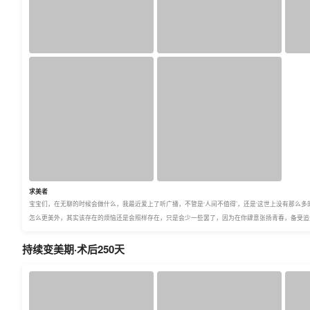
求美者
宝宝们，在无聊的时候会做什么，我最近爱上了听广播，不管是‘人间不值得’，还是‘这世上没有那么
怎么更美外，其实该存在的烦恼还是会照样存在，只是会少一些罢了，因为在你肆意张扬青春，备受追崇的
持续变美期·术后250天