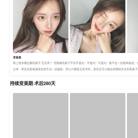
求美者
网上很多爆出做的鼻子“见光死”！但我做的鼻子不仅不透光！不透光！不透光！看不出一丝假体痕迹
立体，男友近距离凝视也找不出一丝破绽，所以只要医生技术好，是完全可以做出来媲拟天生的真鼻子
持续变美期·术后280天