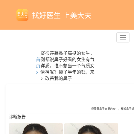
找好医生 上美大夫
Toggl
navig
案
很羡慕鼻子高挺的女生，
首
例
都说鼻子好看的女生有气
页
详
质，谁不想当一个气质女
>
情
神呢？攒了半年的钱，来
>
改善我的鼻子
很羡慕鼻子高挺的女生，都说鼻子
诊断报告