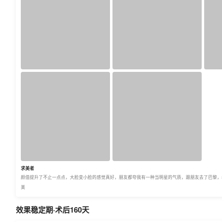
求美者
颜值提升了不止一点点，大脸变小脸的感觉真好，朋友都夸我有一种当明星的气质，跟朋友去了巴黎，
美
效果稳定期·术后160天