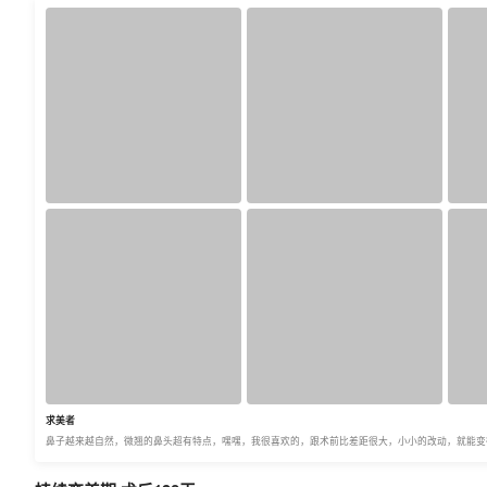
求美者
鼻子越来越自然，微翘的鼻头超有特点，嘿嘿，我很喜欢的，跟术前比差距很大，小小的改动，就能变