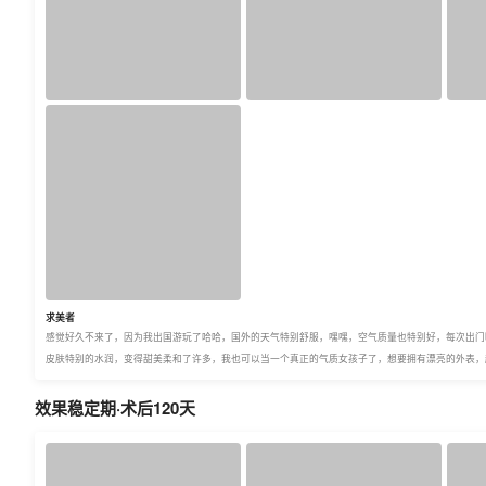
求美者
感觉好久不来了，因为我出国游玩了哈哈，国外的天气特别舒服，嘿嘿，空气质量也特别好，每次出门
皮肤特别的水润，变得甜美柔和了许多，我也可以当一个真正的气质女孩子了，想要拥有漂亮的外表，
效果稳定期·术后120天