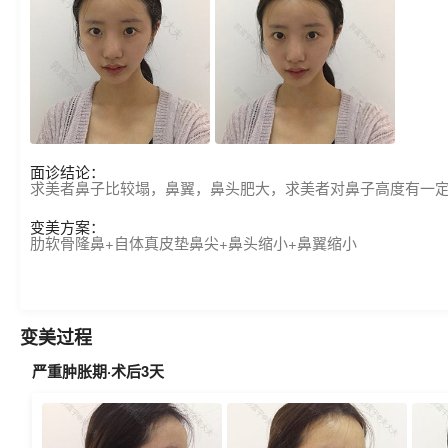
面诊结论：
求美者鼻子比较塌，鼻翼，鼻头肥大，求美者对鼻子高度有一
变美方案：
肋软骨隆鼻+自体真皮垫鼻尖+鼻头缩小+鼻翼缩小
变美过程
严重肿胀期·术后3天