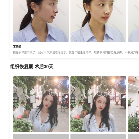
求美者
做完手术第三天了，我可以下床溜达溜达了，就在二楼走走停停，取肋软骨的部位有点疼，不敢用力呼
组织恢复期·术后30天