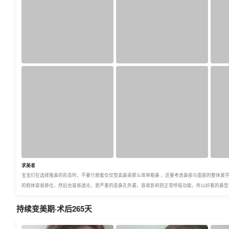
求美者
宝宝们在选择隆鼻的形态时，不要只想着仅仅垫高鼻梁那么简单粗暴 ，还要考虑鼻部与面部的整体美
的假体容易移位，然后也容易透光，更严重的是鼻孔外漏，容易影响到正常呼吸功能，所以好看的鼻型
持续变美期·术后265天