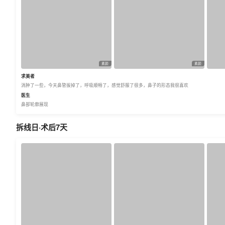
素颜
素颜
求美者
消肿了一些，今天鼻管拔掉了，呼吸顺畅了，感觉舒服了很多，鼻子的形态我很喜欢
医生
鼻部轮廓展现
拆线日·术后7天