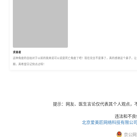
求美者
这种角度的自拍对于以前的我来说可以说是死亡角度了吧！现在完全不是事了，真的感谢这个鼻子，让
期，真希望日记快点过呀！
提示：网友、医生言论仅代表其个人观点，
违法和不良信息
北京爱美匠网络科技有限公
京公网安