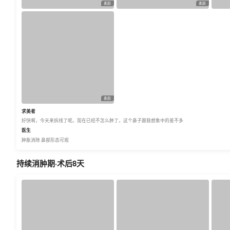
素颜
素颜
素颜
求美者
好快啊，今天来拆线了呢。现在已经不怎么肿了，这个鼻子跟我想象中的差不多
医生
肿胀消除 鼻部形态可观
持续消肿期·术后8天