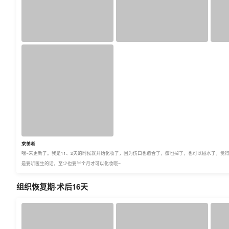
求美者
嘿~来更新了。我是11、2天的时候就开始化妆了，因为伤口也愈合了，痂也掉了，也可以碰水了，
是要听医生的话，至少也要半个月才可以化妆哦~
组织恢复期·术后16天