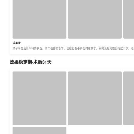
求美者
鼻子现在没什么特殊状况，伤口也都愈合了，现在也看不到任何疤痕了，真的没想到恢复得这么快。也
效果稳定期·术后31天