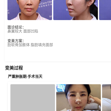
面诊结论：
鼻翼较大 面部凹陷
变美方案：
肋软骨加膨体 脂肪填充面部
变美过程
严重肿胀期·手术当天