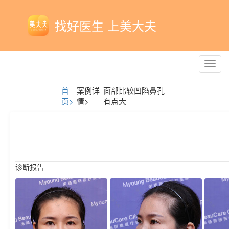
找好医生 上美大夫
Toggl
navig
首
案例详
面部比较凹陷鼻孔
页>
情>
有点大
诊断报告