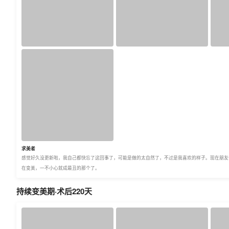
求美者
感觉好久没更新啦，我自己都快忘了这回事了，可能是做的太自然了，不过是我喜欢的样子。现在朋友
在变美，一不小心就成最丑的那个了。
持续变美期·术后220天