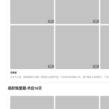
素颜
素颜
素颜
素颜
求美者
今天不上班，我来更新日记喽！感觉自己身体不错，今天是术后的第10天，鼻子基本上是消肿了，不
组织恢复期·术后16天