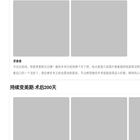
求美者
今天比较闲，特意来更新日记喽！做完手术已经快两个月了吧，给大家放几张照片看看我的恢复情况吧
看自己的一个决定了，我在做手术之前也害怕和紧张，不过想到做完手术就能变得这么好看，期待的心
持续变美期·术后200天