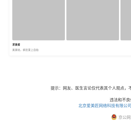
求美者
美美哒，疯狂爱上自拍
提示：网友、医生言论仅代表其个人观点，
违法和不良信息
北京爱美匠网络科技有限公
京公网安