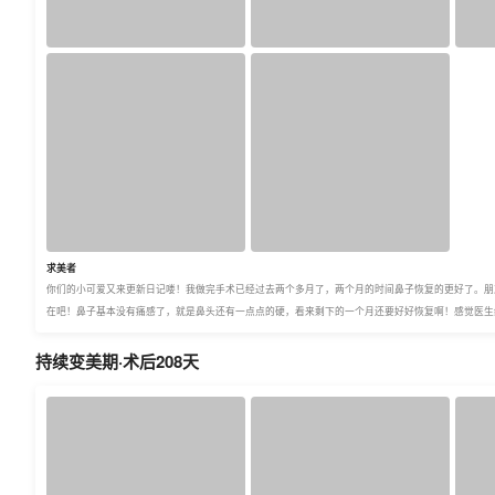
求美者
你们的小可爱又来更新日记喽！我做完手术已经过去两个多月了，两个月的时间鼻子恢复的更好了。朋
在吧！鼻子基本没有痛感了，就是鼻头还有一点点的硬，看来剩下的一个月还要好好恢复啊！感觉医生
持续变美期·术后208天