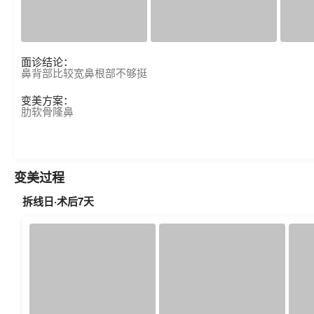
面诊结论：
鼻背部比较宽鼻根部不够挺
变美方案：
肋软骨隆鼻
变美过程
拆线日·术后7天