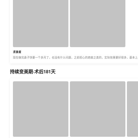
求美者
现在做完鼻子快要一个多月了，也没有什么问题，之前担心的疤痕之类的，实际效果要好很多，基本上
持续变美期·术后181天