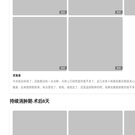
素颜
素颜
素颜
素颜
求美者
今天就去拆线了，还能看出有一点点肿，大体上已经恢复的差不多了，这几天家人和朋友都对我挺关心
隆鼻，后来想想取软骨，有点害怕了，哈哈，我就怂了，还是选择假体的吧，效果也跟我想象的差不多
持续消肿期·术后8天