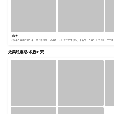
求美者
术后半个月还在恢复中，鼻头稍微有一点点红，不过这是正常现象，术后的一个月里比较关键，非常听
效果稳定期·术后31天