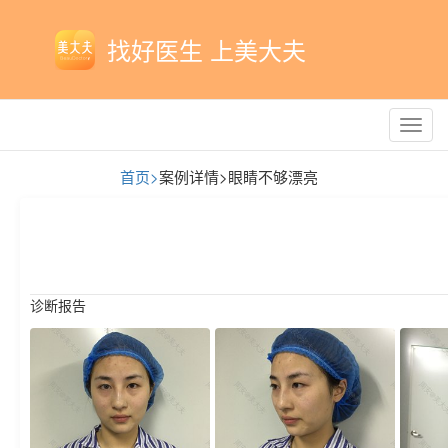
找好医生 上美大夫
Toggl
navig
首页>
案例详情>
眼睛不够漂亮
诊断报告