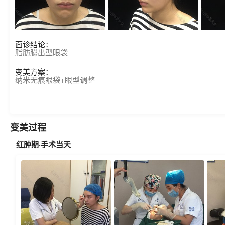
面诊结论：
脂肪膨出型眼袋
变美方案：
纳米无痕眼袋+眼型调整
变美过程
红肿期·手术当天