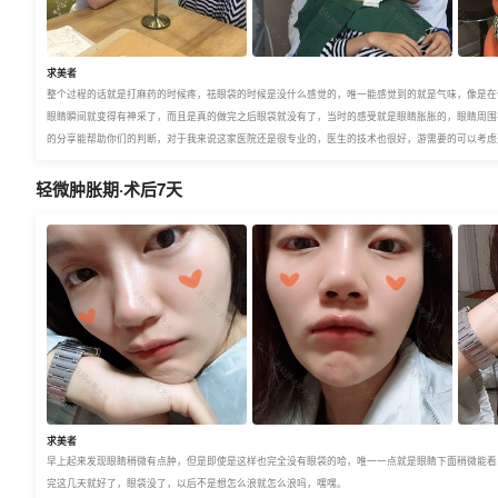
求美者
整个过程的话就是打麻药的时候疼，祛眼袋的时候是没什么感觉的，唯一能感觉到的就是气味，像是在
眼睛瞬间就变得有神采了，而且是真的做完之后眼袋就没有了，当时的感受就是眼睛胀胀的，眼睛周围
的分享能帮助你们的判断，对于我来说这家医院还是很专业的，医生的技术也很好，游需要的可以考虑
轻微肿胀期·术后7天
求美者
早上起来发现眼睛稍微有点肿，但是即使是这样也完全没有眼袋的哈，唯一一点就是眼睛下面稍微能看
完这几天就好了，眼袋没了，以后不是想怎么浪就怎么浪吗，嘿嘿。