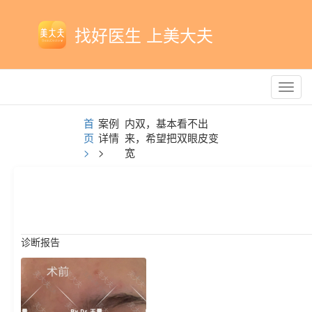
找好医生 上美大夫
Toggl
navig
首
案例
内双，基本看不出
页
详情
来，希望把双眼皮变
>
>
宽
诊断报告