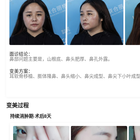
面诊结论：
鼻部问题主要是，山根底、鼻头肥厚、鼻孔外露。
变美方案：
耳软骨移植、膨体隆鼻、鼻头缩小、鼻尖成型、鼻尖下小叶成
变美过程
持续消肿期·术后8天