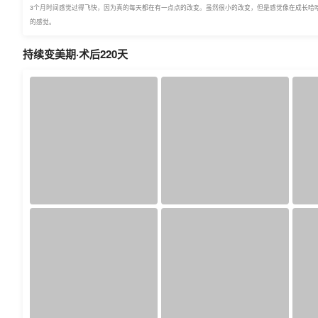
3个月时间感觉过得飞快，因为真的每天都在有一点点的改变。虽然很小的改变，但是感觉像在成长哈
的感觉。
持续变美期·术后220天