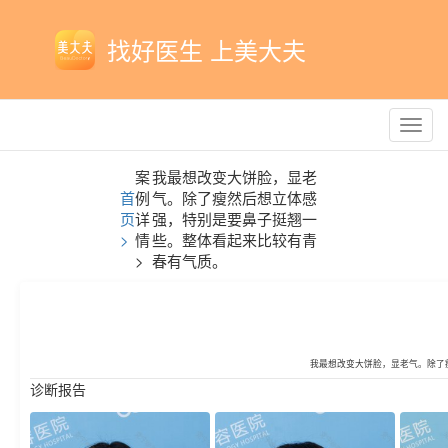
找好医生 上美大夫
Toggl
navig
案
我最想改变大饼脸，显老
首
例
气。除了瘦然后想立体感
页
详
强，特别是要鼻子挺翘一
>
情
些。整体看起来比较有青
>
春有气质。
我最想改变大饼脸，显老气。除了
诊断报告