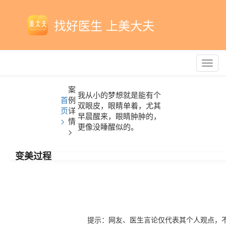
找好医生 上美大夫
Toggl
navig
案
我从小的梦想就是能有个
首
例
双眼皮，眼睛单着，尤其
页
详
早晨醒来，眼睛肿肿的，
>
情
更像没睡醒似的。
>
变美过程
提示：网友、医生言论仅代表其个人观点，