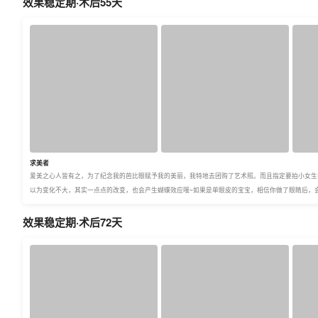
效果稳定期·术后55天
求美者
爱美之心人皆有之，为了纪念我的芭比眼赋予我的美丽，我特地去团购了艺术照。而且指定要拍小女生
以为变化不大，其实一点点的改变，也会产生蝴蝶效应哦~如果是单眼皮的宝宝，相信你做了眼睛后，
效果稳定期·术后72天