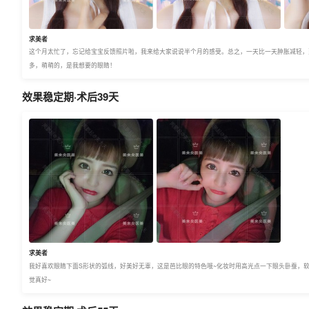
求美者
这个月太忙了，忘记给宝宝反馈照片啦，我来给大家说说半个月的感受。总之，一天比一天肿胀减轻，
多，萌萌的，是我想要的眼睛！
效果稳定期·术后39天
求美者
我好喜欢眼睛下面S形状的弧线，好美好无辜，这是芭比眼的特色哦~化妆时用高光点一下眼头卧蚕，
觉真好~