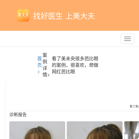
找好医生 上美大夫
Toggl
navig
案
首
看了美未央很多芭比眼
例
页
的案例，很喜欢，想做
详
>
网红芭比眼
情>
看了美
诊断报告