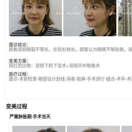
面诊结论：
顾客双侧眼裂不等长，左较右稍长。顾客认为眼睛不够软萌，
变美方案：
网红芭比眼：双侧下睑下至术+双侧开外眼角术
医疗过程：
面诊-术前检查-眼部设计划线-消毒-局麻-手术进行-缝合-术毕-
变美过程
严重肿胀期·手术当天