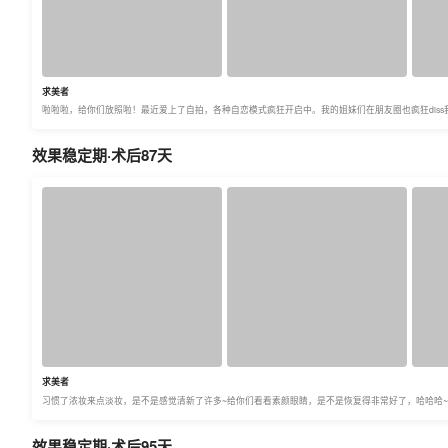
求美者
啦啦啦，给你们放照啦！最近爱上了自拍，各种自恋模式疯狂开启中。我的姐妹们在朋友圈也疯狂dis
效果稳定期·术后87天
求美者
习惯了浓妆来点淡妆，是不是感觉清新了许多~给你们看看素颜眼睛，是不是恢复得非常好了，哈哈哈~
效果稳定期·术后95天