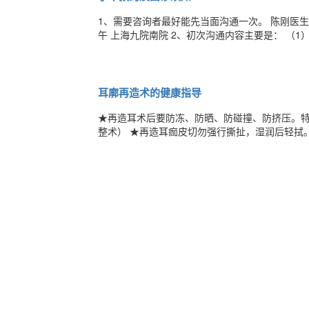
1、需要咨询者最好能先当面沟通一次。 陈刚医生常规面诊时间： 周一上午 上海九院北院 周二上午 上海九院北院 周日上
午 上海九院南院 2、初次沟通内容主要是： （1）您适合接受什么手术或者您需求的手术是否适合您；（2）初步计划的手
术方式；（3）手术会产生什么样的效果；（4）
3、沟通完成后，如果当时计划手术，可直接预约
耳廓再造术的健康指导
★再造耳术后要防冻、防晒、防碰撞、防挤压。特
整术） ★再造耳痂皮切勿强行撕扯，湿润后轻拭
口腹带加压固定6个月。 ★发现钛丝脱出、软骨