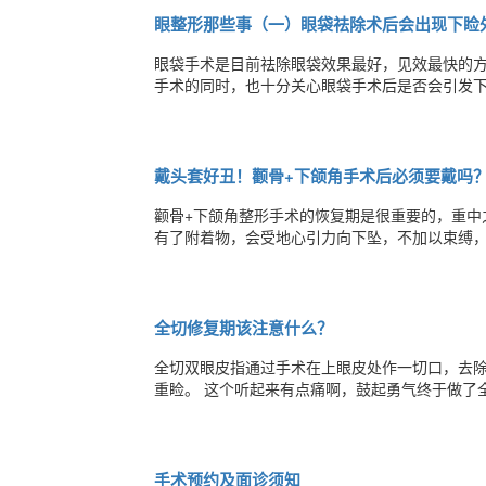
眼整形那些事（一）眼袋祛除术后会出现下睑外
眼袋手术是目前祛除眼袋效果最好，见效最快的
手术的同时，也十分关心眼袋手术后是否会引发下睑外翻问
下睑缘向外翻转离开眼球为特征的眼睑位置异常, 
闭合不全和角膜暴露。不仅影响患者的容貌，还
戴头套好丑！颧骨+下颌角手术后必须要戴吗
​​颧骨+下颌角整形手术的恢复期是很重要的，
有了附着物，会受地心引力向下坠，不加以束缚
现象。而戴头套主要起固定的保护、压迫塑型的作
套】，也有可以露全脸的【下颌角固定头套】，
全切修复期该注意什么？
全切双眼皮指通过手术在上眼皮处作一切口，去
重睑。 这个听起来有点痛啊，鼓起勇气终于做了全切双眼皮，那么术后求美者到底该注意哪些方面呢？ 1、要慎重决定是
否做双眼皮。在实际生活中双眼皮并非评价眼睛
力。因
手术预约及面诊须知