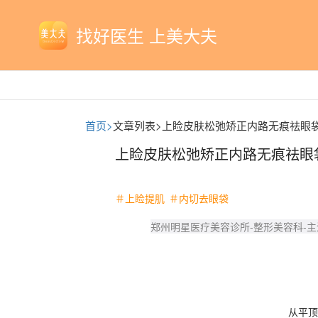
找好医生 上美大夫
首页>
文章列表>
上睑皮肤松弛矫正内路无痕祛眼
上睑皮肤松弛矫正内路无痕祛眼
＃上睑提肌
＃内切去眼袋
郑州明星医疗美容诊所-整形美容科-
从平顶