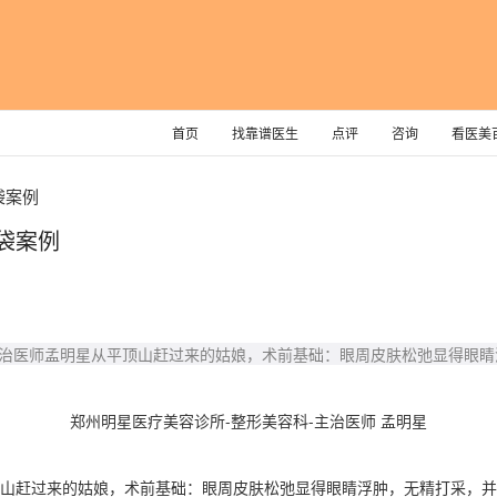
首页
找靠谱医生
点评
咨询
看医美
袋案例
袋案例
主治医师孟明星从平顶山赶过来的姑娘，术前基础：眼周皮肤松弛显得眼
郑州明星医疗美容诊所-整形美容科-主治医师 孟明星
山赶过来的姑娘，术前基础：眼周皮肤松弛显得眼睛浮肿，无精打采，并