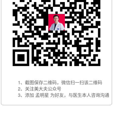
1、截图保存二维码，微信扫一扫该二维码
2、关注美大夫公众号
3、添加 孟明星 为好友，与医生本人咨询沟通