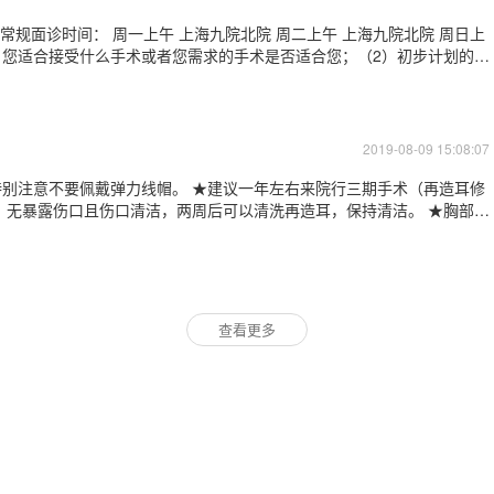
可能出现什么样的并发症；（5）大致手术费用；（6）预约手术时间。
2019-08-09 15:08:07
别注意不要佩戴弹力线帽。 ★建议一年左右来院行三期手术（再造耳修
。无暴露伤口且伤口清洁，两周后可以清洗再造耳，保持清洁。 ★胸部伤
外露等异常情况时，及时来院就诊。 ★保持身体健康，减少感冒的发生。
查看更多