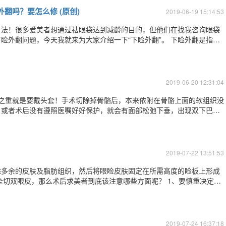
翻吗？要怎么修 (原创)
2019-06-19 15:14:53
方法！很多爱美者想通过祛眼袋达到减龄的目的，但他们在找我咨询眼袋
题，今天我就来为大家介绍一下“下睑外翻”。 下睑外翻是指以
轻者仅表现为下睑缘外翻伴巩膜显露, 重者可表现为下睑结膜外翻、 睑裂
给生活和心理造成了影响。
？
2019-06-20 12:31:04
重中之重就是要戴头套！手术切除掉骨骼后，本来依附在骨骼上面的软组织没
，或者术后没有遵照医嘱好好保护，就会有面部松弛下垂，出现双下巴的
用。 ​ 头套有全封闭，直给眼睛、鼻子和嘴巴留孔的【全面部固定头
各自有各自的功效，不是想戴哪种就
2019-07-22 13:51:53
除多余的皮肤及脂肪组织，然后将眼睑皮肤固定在所需高度的睑板上形成
美的唯一标准，有许多人的单睑形态与五官面形和谐匹配，别有一番魅
此，不可轻率做双眼皮，要慎重决定。 2、要有足够的心理准备。双眼皮后
2019-07-24 16:37:18