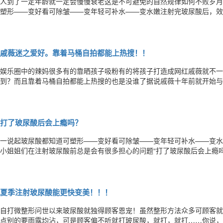
人到了一定年龄就一定会慢慢衰老这是不可避免的自然规律如何不败岁月
塑形——变好看可除皱——变年轻可补水——变水嫩注射完玻尿酸后，效
前总是会有很多担心的问题“打了玻尿酸后会上瘾吗？”“不继续打玻尿酸后，脸
问小编只能回答“不会”玻尿酸只会让你越变越美首先，打玻尿酸并不会让
戚薇迷之爱好。靠着马桶自拍都能上热搜！！
娱乐圈中的辣妈很多有的靠晒孩子吸粉有的将孩子打造成网红戚薇就不一
到？而且靠着马桶自拍都能上热搜的也是没谁了据说戚薇十年前就开始与
讲真小编不太懂戚薇的喜好……难道是厕所的光线更好？不过这不是重点
你点提示▼早年戚薇给人很明显的感觉就是没有下巴！脸很短有没有？和现
打了玻尿酸后会上瘾吗？
一说起玻尿酸都知道可塑形——变好看可除皱——变年轻可补水——变水
小姐姐们在注射玻尿酸前总是会有很多担心的问题“打了玻尿酸后会上瘾吗
吗？”......针对以上网友的疑问小编的回答“不会”玻尿酸只会让你越
需要无止境的继续打下去注射玻尿酸第一次吸收会比较快打几次之后，维
夏季注射玻尿酸能更快变美！！！
自打微整形问世以来玻尿酸就独得顾客恩宠！虽然整形方法众多可顾客就
点别的要雨露均沾，可是顾客偏不听就打玻尿酸，就打，就打……你说，