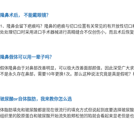
的塑形Notes2手术后24小时内手术后24小时内，可能有较多量的渗液
隆鼻术后， 不能戴眼镜？
1、隆鼻会留下疤痕吗？隆鼻的疤痕与切口位置有关常见的有开放性切口
处处理切口时采用进口手术器械进行高精缝合不仅创伤小，而且术后恢复
内术后即刻便看不出动过的痕迹这种术式难度更高非技术专业，经验丰富
膨体？自体软骨？鼻部基础、身体条件不同适合的隆鼻材料与方案也有所
隆鼻假体可以用一辈子吗？
假体隆鼻由于对鼻部改善明显，可以极大改善面部颜值，因此深受广大求
不是永久存在鼻部，需要10年更换1次。那么这种说法究竟是真是假呢？
谱，不过由于隆鼻假体的材料不同，具体情况也不相同，因此需要分别对
是耳软骨都属于自体组织，作为隆鼻材料不会出现排异反应，组织相容性
玻尿酸or自体脂肪，我来教你怎么选
体脂肪填充和玻尿酸都是现在很流行的填充方式但说起到底要选择玻尿酸
组织里的胶原蛋白和玻尿酸开始流失脸颊松弛凹陷就会看起来显老但是也
像30多岁▼太阳穴凹陷、额头窄、脸颊干瘪、颧骨高…就会让人看起来
垂各种皱纹也就更容易出现想要延缓衰老的趋势可以通过填充自体脂肪或