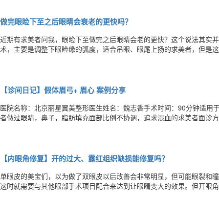
注重手术细节确实非常重要。然而，在美国的一年，我学到了更多……首
做完眼睑下至之后眼睛会衰老的更快吗？
近期有求美者问我，眼睑下至做完之后眼睛会老的更快？这个说法其实并
术，主要是调整下眼睑缘的弧度，适合吊眼、眼尾上扬的求美者，但是这
系，如果医生操作不当，很容易出现眼睛闭眼不全、眼睑内翻，卧蚕祛除
眼睑下至手术并不是单纯的把下眼睑缘皮肤祛除，而是需要做下推，调整
【诊间日记】假体眉弓+ 眉心 案例分享
​​医院名称：北京丽星翼美整形医生姓名：魏志香手术时间：90分钟适
者做过眼睛，鼻子，脂肪填充面部比例不协调，追求混血的求美者面诊方
长：2小时参考价格：9k-38k一、患者术前术后对比二患者术前面部诊
出之前做过双眼皮、假体隆鼻等项目，但是上面部眉弓低，眼窝平，眉心
【内眼角修复】开的过大、露红组织缺损能修复吗？
​​单眼皮的美宝们，以为做了双眼皮以后改善会非常明显，但可能眼裂和
这时就需要与其他眼部手术项目配合来达到让眼睛变大的效果。但开眼角
缩、疤痕明显、内眼角开大、露红显凶，损伤眼部组织，迎风流泪的情况
期后，可考虑修复。从修复角度来讲，内眼角开大、露红难度要远高于内