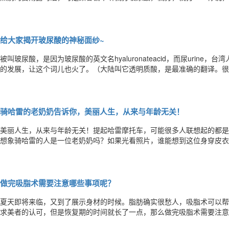
颞部、打额头、打嘴唇……玻尿酸是样样精通，各种招人喜欢！但是也有
酸会因夏季高温融掉吗？玻尿酸的吸收程度与时节和天气并没有太大的关
给大家揭开玻尿酸的神秘面纱~
被叫玻尿酸，是因为玻尿酸的英文名hyaluronateacid，而尿urin
的发展，让这个词儿也火了。（大陆叫它透明质酸，是最准确的翻译。很
本少常看到明星玻尿酸打太多脸僵吓到粉丝的新闻。不是说补水又保湿，
的神秘面纱~玻尿酸到底是啥？玻尿酸是广泛存在于人体的各个部位
骑哈雷的老奶奶告诉你，美丽人生，从来与年龄无关！
美丽人生，从来与年龄无关！提起哈雷摩托车，可能很多人联想起的都是“男
想象骑哈雷的人是一位老奶奶吗？如果光看照片，谁能想到这位身穿皮衣
这样一位酷到没朋友的中国“老奶奶”。她就是出生在福建、如今随子女
稀，也许70多岁对很多人来说意味着衰老和无力，可那绝对不包括黄奶
做完吸脂术需要注意哪些事项呢？
夏天即将来临，又到了展示身材的时候。脂肪确实很愁人，吸脂术可以帮
求美者的认可，但是恢复期的时间就长了一点，那么做完吸脂术需要注意哪
术后或第2天换药后，可穿弹力衣裤，弹力衣裤建议穿3个月，第一个月2