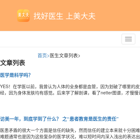
找好医生 上美大夫
Toggl
navig
首页>
医生文章列表>
文章列表
医学是科学吗？
YES！在学医以前，我曾认为人体的全身都是血管，因为划破了哪里的
经，因为身体发肤均有感觉。后来学了解剖课，看了netter图谱，才慢
的分布也是有迹可循的，毛细血管和末梢神经其实是微不足道的，真正牛
接受了医学是门科学，有规律可循，客观而准确。NO！学医的人大多数
访美一年，到底学到了什么？ 之“患者教育是医生的责任”
医患矛盾的很大一个方面是信任的缺失，然而信任的建立本来就十分困难
难题通常也是因为这些复杂的医学状况，难以短时间内深入浅出的表达出