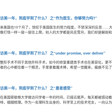
同样的话无数次，难免烦躁，但是患者不懂难道是她的错吗？医学科普、
骚……在美国科研课题有很多种，建立科普知识网站进行患者教育也是其中
访美一年，到底学到了什么？ 之“作为医生，你够努力吗?”
来美国也10个月了，惊叹于美国医生的努力程度，不禁深深的反思……
像打怪一样一层一层往上爬，别人的大学都是风花雪月，我们却是解剖和
够80分，就没有博士学位。那时候感觉学医的路何止漫漫，求索的过程
国的医学教育同样是八年制，前四年是与医学关系不大的本科专业，之后
访美一年，到底学到了什么？ 之“under promise, over deliver”
整形手术不同于其他外科手术，如今的修复重建类手术也在美容化，更不
者的心中都住着一个精灵，手里拿着魔术棒，希望一觉醒来，瘢痕不见了
美的追求和期待常远远超过了医学能够提供的限度。这种期望虽然可以理
高，失望越大”的道理。医学其实是非常有限的，大多数疾病能否被治好
访美一年，到底学到了什么？ 之“患者感受”
在美国密歇根大学做访问学者一年的时间，已接近尾声，每天都被感动着
啡，细细梳理。作为一名理科生出身的、科学至上的技术宅女，一向认为
是手术技巧，切口时刀片的方向，剥离时层次的深浅，缝合时进针的位置