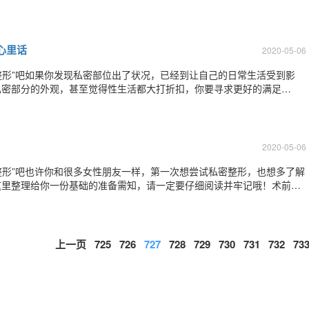
氧化碳点阵激光治疗。激光治疗已经普遍被用于整形领域——比如面部皮
肤组织是完全不同的，阴道粘膜的含水
心里话
2020-05-06
密整形”吧如果你发现私密部位出了状况，已经到让自己的日常生活受到影
私密部分的外观，甚至觉得性生活都大打折扣，你要寻求更好的满足
打扮美容院吗，而是要从根本上好好保养自己……那欢迎你，来到我诊
整形的求美者，带着一点害羞或者兴奋的心情，
2020-05-06
密整形”吧也许你和很多女性朋友一样，第一次想尝试私密整形，也想多了解
这里整理给你一份基础的准备需知，请一定要仔细阅读并牢记哦！术前准
理期结束后5-7天至下次生理期前10天进行安排，避免月经对外阴和阴
醉药物过敏史，严重器质性疾病，
上一页
725
726
727
728
729
730
731
732
73