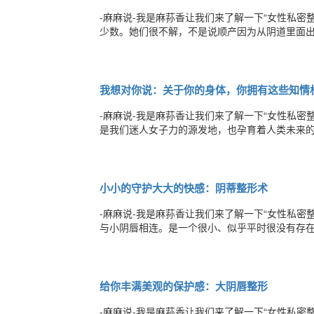
-麻麻说-我是麻荪香让我们来了解一下“女性私
少数。她们很不解，不是说顺产因为从阴道里面
了，甚至有些小夫妻为了不影响私生活而选择了
的那样恢复如初。这里我要告诉准妈妈们，其实
我想对你说：关于你的身体，你拥有这些知情
-麻麻说-我是麻荪香让我们来了解一下“女性私
是我们迷人女子力的源发地，也孕育着人类未来
为女人，我们细心呵护这里的健康。但随着生活
意外。作为一个整形美容医生，我遇到的很多女
小小的守护大大的快感：阴蒂整形术
-麻麻说-我是麻荪香让我们来了解一下“女性私密
与小阴唇相连。是一个很小、似乎平时很没有存
或者工具进行刺激时，会唤起女性梦寐以求的高
聚集在阴蒂包皮与阴蒂头之间，又不仔细清洗污
给你丰满美观的保护感：大阴唇整形
-麻麻说-我是麻荪香让我们来了解一下“女性私密