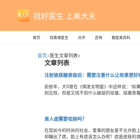
找好医生 上美大夫
首页
找靠谱医生
点评
咨询
看医美百科
首页>
医生文章列表>
文章列表
注射玻尿酸美容后：需要注意什么让效果更好
前些年，大S曾在《揭发女明星》中这样说：“如
刻见效，但是又找不到什么破绽的祛皱、延缓青
它不仅在明星中火爆，也同样深受爱美女性的追
为众多求美者的一种生活方式。玻尿酸最常见的
美人痣需要祛除吗？
在现如今的时尚的社会，爱美的朋友是不允许脸
却蹦出了痣，脸上有痣该怎么办呢？痣是皮肤的