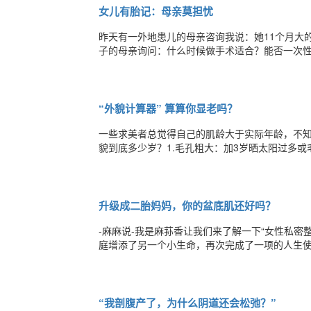
女儿有胎记：母亲莫担忧
昨天有一外地患儿的母亲咨询我说：她11个月大
子的母亲询问：什么时候做手术适合？能否一次
她上传给我的孩子的照片后，安慰她说：从照片
面诊检查后确定。但术后肯定要住院2天左右，7
“外貌计算器” 算算你显老吗？
一些求美者总觉得自己的肌龄大于实际年龄，不知
貌到底多少岁？1.毛孔粗大：加3岁晒太阳过多
皮肤;外出务必涂抹防晒霜，以防皮肤晒伤而变得松
表示，维甲酸或对苯二酚(黑色素抑制剂)可以减
升级成二胎妈妈，你的盆底肌还好吗？
-麻麻说-我是麻荪香让我们来了解一下“女性私
庭增添了另一个小生命，再次完成了一项的人生使
时严重撕裂，经历过一段时间的尿失禁，经过调理
也是顺产了两个宝宝，生老大时侧切过，恢复后
“我剖腹产了，为什么阴道还会松弛？”