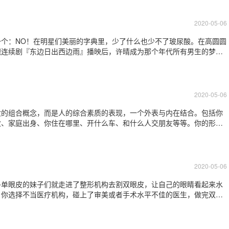
神。开眼角手术分开内眼角和开外眼角两
2020-05-06
个：NO！在明星们美丽的字典里，少了什么也少不了玻尿酸。在高圆圆
视连续剧『东边日出西边雨』播映后，许晴成为那个年代所有男生的梦中
，你的美丽也会被逝去的岁月裹挟而去……不过，很多50年代生人的明
刘晓庆、赵雅芝……玻尿酸是个什么神奇
2020-05-06
妆的组合概念，而是人的综合素质的表现，一个外表与内在结合。包括你
次、家庭出身、你住在哪里、开什么车、和什么人交朋友等等。你的形象
你如何生活、你是否有发展前途……一个成功的形象，带给人们的是积极
穿着、微笑、目光接触、握手，一举一动，都
2020-05-06
多单眼皮的妹子们就走进了整形机构去割双眼皮，让自己的眼睛看起来水
，你选择不当医疗机构，碰上了审美或者手术水平不佳的医生，做完双眼
主治医师杨喆在此为大家解忧。一个成功的重睑术有以下几点：重睑宽度
不明显；重睑线自然。重睑术是否成功，除了