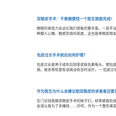
痣。专家指出，在医学技术已相对成熟的今天，
效果。但有些痣激光是无法祛除的，只能采取手
双眼皮手术：不是随便找一个医生就能完成！
眼睛的表现力永远比我们想象的要丰富。一双平
种摄人心魄、魅惑至极的高度，这也是单眼皮朋
术就能达到的。它需要各个细致的步骤，精心设计
情况单眼皮的睑形、眼睑同时是否伴有内眦赘皮
包皮过长手术前后如何护理？
包皮过长是男子成年后阴茎皮肤包裹龟头，使包
病，很多男性患有该病没有及时治疗。一.包皮过
阴茎头被包皮紧紧抱住，得不到外界应有的刺激
坏死。2包皮里藏污纳垢，易引起泌尿生殖炎症。
作为医生为什么会建议割双眼皮的求美者还要
在门诊找我做双眼皮手术的妹子们，经常被我劝
会误认我为了多赚钱……😞哎，作为一个整形美
以，今天我就要公开地给大家说说这件事情。所谓