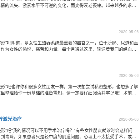
无情的流失、激素水平不可逆的变化，而变得衰老萎缩。越来越多的求美
，整个身体包括私密部位的护理也是一样重要的。相对于小阴唇和阴道健
加显而易见，也需要我们用心维护。
2020-05-06
密整形”吧阴道，是女性生殖器系统最重要的器官之一，位于膀胱、尿道和直
着作为女性的愉悦、痛苦和力量。每个月通过这里，输送着我们的经血和
里，享受着交欢的仪式；最独一无二的是，通过这里，也诞生出我们所孕
对于女性的生活影响程度不言而喻。我
2020-05-06
密整形”吧也许你和很多女性朋友一样，第一次想尝试私密整形，也想多了解
这里整理给你一份基础的准备需知，请一定要仔细阅读并牢记哦！术前准
理期结束后5-7天至下次生理期前10天进行安排，避免月经对外阴和阴
醉药物过敏史，严重器质性疾病，
阵激光治疗
2020-05-06
整形”吧“我的情况可以不用手术治疗吗？”有些女性朋友就诊时会这样问
受到青睐。如果患者只是轻中度的阴道问题、心理上不太接受手术，或者