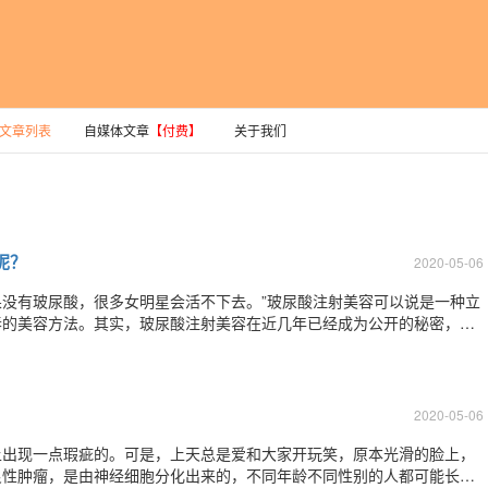
文章列表
自媒体文章
【付费】
关于我们
呢？
2020-05-06
果没有玻尿酸，很多女明星会活不下去。”玻尿酸注射美容可以说是一种立
春的美容方法。其实，玻尿酸注射美容在近几年已经成为公开的秘密，而
捧。如今越来越多的人选择玻尿酸进行面部微调，玻尿酸注射美容已经成
作用是用于除皱、隆鼻、丰唇、丰下巴、
2020-05-06
上出现一点瑕疵的。可是，上天总是爱和大家开玩笑，原本光滑的脸上，
良性肿瘤，是由神经细胞分化出来的，不同年龄不同性别的人都可能长