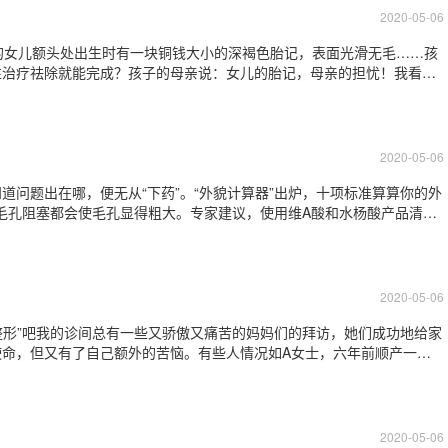
2020-05-06
的女儿额头处出生时有一块铜钱大小的深褐色胎记，表面光滑无毛……孩
性治疗祛除就能完成？孩子的母亲说：女儿的胎记，母亲的担忧！我看了
看建议早一点手术，防止进一步长大。另外手术可以一次完成具体还需要
-8天拆线就可以回当地了。小孩脸上有
2020-05-06
道问题出在哪，便无从“下药”。“外貌计算器”出炉，十项标准算算你的外
或毛孔阻塞都会使毛孔显得粗大。专家建议，使用维A酸和水杨酸产品清洁
弛。2.胸口雀斑：加10岁有些20岁刚出头的人胸口也会出现雀斑。专家
轻雀斑。另外，外出活
2020-05-06
密整形”吧我的诊间总有一些又骄傲又痛苦的妈妈们的拜访，她们成功地给家
命，但又有了自己额外的苦恼。有些人情况如A女士，六年前顺产一胎
恢复，再次顺产二胎后阴道壁膨出，子宫下垂。还有几位如同B女士，
觉得没问题了，再次生育后，阴道口就
2020-05-06