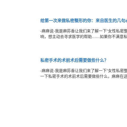
出于私密紧致美容的目的，我会建议她们尝试二
肤的激光美容大家都不鲜见了。但阴道粘膜与皮
给第一次来做私密整形的你：来自医生的几句
-麻麻说-我是麻荪香让我们来了解一下“女性私
响，想主动去寻求医学的帮助……如果你不满意
感……如果你觉得女人对美追求不应该只有化妆
间，和我面对面交流。你可能是第一次寻求私密
私密手术的术前术后需要做些什么？
-麻麻说-我是麻荪香让我们来了解一下“女性私
一下私密手术的术前术后需要做些什么，麻麻在
备手术应避开生理期和妊娠期，适合选择在本次生
道伤口愈合的影响。如患有高血压、糖尿病，麻