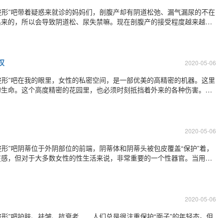
密整形”吧带着疑惑来就诊的妈妈们，剖腹产却有阴道松弛、漏气漏尿的不在
出来的，所以会导致阴道松、尿失禁嘛。现在剖腹产的接受程度越来越多
剖腹产。结果，挨了一刀，还要解决疤痕问题，但阴道状态却没有如想象
从怀孕开始，你们身体的雌孕激素水平
权
2020-05-06
密整形”吧在我的眼里，女性的私密空间，是一部优美的高精密的机器。这里
的生命。这个高度精密的花园里，也必须时刻抵挡着外来的各种伤害。作
状态的变化，年龄的增长，意这里会发生变化或颓败，和各种你想不到的
性患者，都跟我倾诉过她们的故事，她
2020-05-06
整形”吧阴蒂位于外阴部位的前端，阴蒂体和阴蒂头被包皮覆盖“保护”着，
在感，但对于大多数女性的性生活来说，非常重要的一个性器官。当用手
潮。但阴蒂也是个很难伺候的地方，当阴蒂包皮过长，阴道口的分泌物积
垢的话，会导致慢性炎症。久而久之
2020-05-06
整形”吧护肤、祛皱、抗衰老……人们总是很注重保护“面子”的年轻态。但