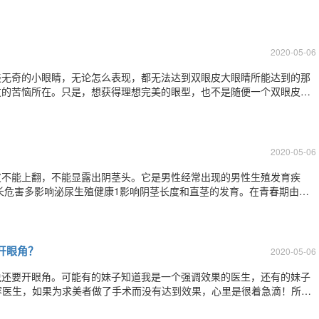
解决脸上的痣已经不是什么难事，通过手术和激光治疗都可以达到很好的
术的方式。比如有些人长在鼻头、额头等部位的
2020-05-06
淡无奇的小眼睛，无论怎么表现，都无法达到双眼皮大眼睛所能达到的那
友的苦恼所在。只是，想获得理想完美的眼型，也不是随便一个双眼皮手
每一步，才能获得完美的效果双眼皮个性化设计需要这几步：1了解基础
、眼睑饱满、眶脂肪丰富、眼睑松驰、皮下
2020-05-06
皮不能上翻，不能显露出阴茎头。它是男性经常出现的男性生殖发育疾
长危害多影响泌尿生殖健康1影响阴茎长度和直茎的发育。在青春期由于
，使发育成熟后龟头直径小，成年后如发生包皮嵌顿，严重者可导致龟头
包皮能分泌一种奇臭的白色分泌物，形成包
开眼角？
2020-05-06
说还要开眼角。可能有的妹子知道我是一个强调效果的医生，还有的妹子
容医生，如果为求美者做了手术而没有达到效果，心里是很着急滴！所
的“开眼角”，在医学上学名称做“眼角内眦整形手术”，就是把原有的双眼