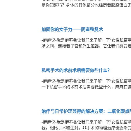
是你知道吗？身体的其他部分也经历着胶原蛋白
者意识到：要保持一个美的外形，不仅意味着脸
康，女性私密部位的门户——大阴唇外观变化更
加固你的女子力——阴道整复术
-麻麻说-我是麻荪香让我们来了解一下“女性私
肠之间，连接着子宫和外生殖器。它让我们感受
成熟的信息；当亲密的时刻来临时，我们通过这
育的生命。所以当阴道衰退、感染或者损伤时，
私密手术的术前术后需要做些什么？
-麻麻说-我是麻荪香让我们来了解一下“女性私
一下私密手术的术前术后需要做些什么，麻麻在
备手术应避开生理期和妊娠期，适合选择在本次生
道伤口愈合的影响。如患有高血压、糖尿病，麻
治疗与日常护理兼得的解决方案：二氧化碳点
-麻麻说-我是麻荪香让我们来了解一下“女性私密
我。相比手术和注射，非手术的物理治疗也逐渐