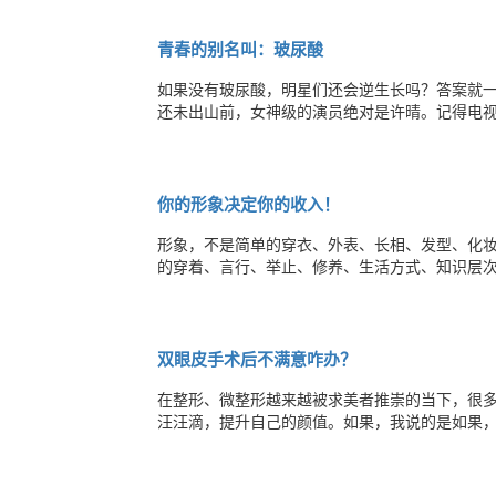
皮的眼头前端剪开，如此一来眼眸自然又大又有
青春的别名叫：玻尿酸
如果没有玻尿酸，明星们还会逆生长吗？答案就一
还未出山前，女神级的演员绝对是许晴。记得电
情人。岁月就是一把杀猪刀，无论你曾经多么青春
星仍然利用玻尿酸紧紧地拽着青春不放手，比如
你的形象决定你的收入！
形象，不是简单的穿衣、外表、长相、发型、化
的穿着、言行、举止、修养、生活方式、知识层
清楚地为你下着定义：你是谁、你的社会地位、
的正能量：自信、尊严、力量、能力！通过你的
双眼皮手术后不满意咋办？
在整形、微整形越来越被求美者推崇的当下，很
汪汪滴，提升自己的颜值。如果，我说的是如果
皮手术后很不满意，咋办？北京八大处整形外科
合适；弧度与其上睑弧度及脸形相称；切口疤痕