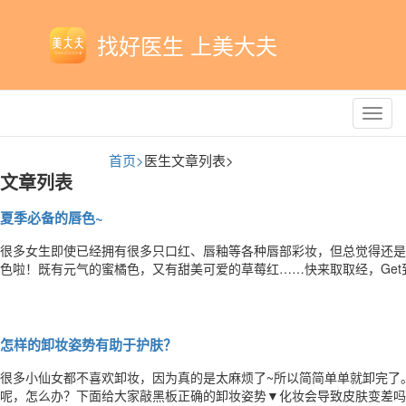
找好医生 上美大夫
Toggl
navig
首页>
医生文章列表>
文章列表
夏季必备的唇色~
很多女生即使已经拥有很多只口红、唇釉等各种唇部彩妆，但总觉得还是
色啦！既有元气的蜜橘色，又有甜美可爱的草莓红……快来取取经，Get
打造美美的唇妆前，你需要的是护唇！守则一：保湿是必备条件唇周的角
护水分。保湿工作一旦疏忽，干燥和疲态就原形毕露。建议选购护唇膏时
怎样的卸妆姿势有助于护肤？
很多小仙女都不喜欢卸妆，因为真的是太麻烦了~所以简简单单就卸完了
呢，怎么办？下面给大家敲黑板正确的卸妆姿势▼化妆会导致皮肤变差吗