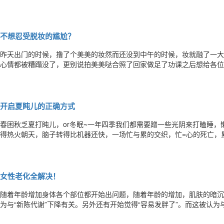
净才会！！做好卸妆可以让人年轻5岁，缓解各类皮肤问题哦，今天教大
隐形眼镜，卸妆前一定记得把眼镜先取出来，这样可以防止化妆品把眼镜
不想忍受脱妆的尴尬？
昨天出门的时候，撸了个美美的妆然而还没到中午的时候，妆就融了一大
心情都被糟蹋没了，更别说拍美美哒合照了回家做足了功课之后想给各位
女一整天能维持美美的妆和美美的心情~脱妆的表现1浮粉顾名思义，就是
糙，这个时候如果做一些夸张的表情脸上的细纹会更加明显浮粉会很容易
开启夏盹儿的正确方式
春困秋乏夏打盹儿，or冬眠~一年四季我们都需要蹭一些光阴来打瞌睡，
得热火朝天，脑子转得比机器还快，一场忙与累的交织，忙=心的死亡，
盹儿工作时，我们靠在工位上打盹儿奔波路上，我们在车里打盹儿回到家
从压力中解脱出来，制造出慵懒的格调，是让气质放松的bestway但凡不
女性老化全解决！
随着年龄增加身体各个部位都开始出问题，随着年龄的增加，肌肤的暗沉
为与“新陈代谢”下降有关。另外还有开始觉得“容易发胖了”。而这被认为
我们的身体细胞每天都在进行着，去老迎新的新陈代谢。但是随着年龄增