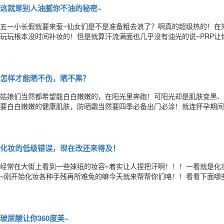
这就是别人油腻你不油的秘密~
五一小长假就要来惹~仙女们是不是准备粗去浪了？啊真的超级热的！在
玩玩根本没时间补妆的！但是就算汗流满面也几乎没有油光的说~PRP让你
板血浆）技术是通过离心的方法从自体全血中提取的血小板浓缩液，血小
种生长因子以恰当的浓度和组合发挥最大的修复作用；且只有人源性的生
怎样才能晒不伤，晒不黑？
姑娘们当然都希望能白白嫩嫩的，在阳光里奔跑！可阳光却是肌肤变黑、
要白白嫩嫩的健康肌肤，防晒霜当然要四季必备出门必涂！就连怀孕期间也
姑娘提问，孕期怎么防晒？这确实是一个值得考虑的问题，孕育生命与美
作用层次。我们的皮肤分为三层：表皮层（有毛细血管）、真皮层（有极
化妆的低级错误，现在改还来得及！
经常在大街上看到一些妹纸的妆容~着实让人捏把汗啊！！！一看就是化
~刚开始化妆各种手残再所难免的嘛今天就来帮帮你们咯！！看看下面哪些
下！！赶紧跟我一起更正吧！~No.1眉毛像条虫！手残必杀技排名第一
像毛毛虫一样！画成这样还不如不画啊~每次在路上碰到酱紫化眉毛的妹
玻尿酸让你360度美~