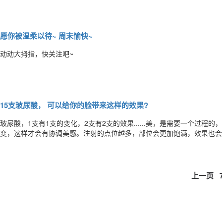
前嘻嘻哈哈的涂涂抹抹，化个妆，敷个面膜，一起做个美人。神相似的发
只有母女才能做到这样了。来个春季母女装秀场，格子衫加上文艺眼镜，
愿你被温柔以待~ 周末愉快~
动动大拇指，快关注吧~
15支玻尿酸， 可以给你的脸带来这样的效果?
玻尿酸，1支有1支的变化，2支有2支的效果......美，是需要一个过程
变，这样才会有协调美感。注射的点位越多，部位会更加饱满，效果也会
3支没做出明星效果而郁闷。当你经济实力有限时，请选择少量多次，慢
么样的效果?如果你有1支玻尿酸你可以让山根略高一点让鼻子有小幅
上一页