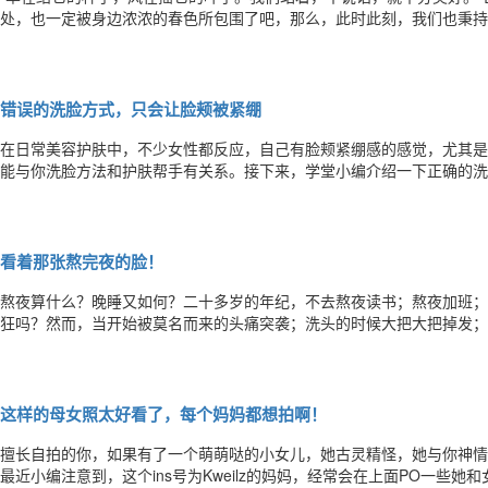
处，也一定被身边浓浓的春色所包围了吧，那么，此时此刻，我们也秉持
吧！站在哪里？春天里。希望你的爱很长，失望很短。春天很长，寒夜很
瑰很香。不要因为没有阳光，而走不进春天；不要因为没有歌声，而放弃
错误的洗脸方式，只会让脸颊被紧绷
在日常美容护肤中，不少女性都反应，自己有脸颊紧绷感的感觉，尤其是
能与你洗脸方法和护肤帮手有关系。接下来，学堂小编介绍一下正确的洗
脸方法对肌肤有什么好处呢？正确的洗脸方法不仅可以彻底地清洗掉脸上
促进面部肌肤的血液循环，防止油脂等污物堵塞毛孔，使毛孔变得粗大，
看着那张熬完夜的脸！
熬夜算什么？晚睡又如何？二十多岁的年纪，不去熬夜读书；熬夜加班；
狂吗？然而，当开始被莫名而来的头痛突袭；洗头的时候大把大把掉发；
黄，等等……这一切身体衰败的迹象告诉我，熬夜和晚睡，是要付出代价
就，同时也失去健康美丽。黑眼圈，肤色暗沉，一脸憔悴那该怎么办呢？
这样的母女照太好看了，每个妈妈都想拍啊！
擅长自拍的你，如果有了一个萌萌哒的小女儿，她古灵精怪，她与你神情
最近小编注意到，这个ins号为Kweilz的妈妈，经常会在上面PO一些