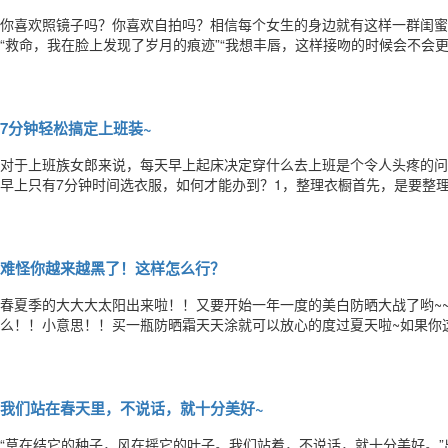
你喜欢照镜子吗？你喜欢自拍吗？相信每个女生的身边就有这样一群闺蜜每
“救命，我在脸上发现了岁月的痕迹”“我想丰唇，这样接吻的时候会不会
明星们爱不释手的法宝让万千爱美人士向往的神器到底可以做些什么呢？
处是不一样的。“小分子玻尿酸主要用来补水嫩肤中分子玻尿酸则多用来
7分钟轻松搞定上班装~
对于上班族女郎来说，每天早上起床决定穿什么去上班是个令人头疼的问
早上只有7分钟时间选衣服，如何才能办到？1，整理衣橱首先，是要整
乱糟糟，简直无从下手。要衣柜整洁，当然得靠勤收拾。有时候加班加得
来，按照是否当季的标准，重新整理一遍，心情好很多！重新整理还有一
难怪你越来越黑了！这样怎么行？
春夏季的大大大太阳出来啦！！又要开始一年一度的美白防晒大战了哟~~
么！！小意思！！买一瓶防晒霜天天涂就可以放心的度过夏天啦~如果你
随便涂个防晒霜就晒不黑了~想要白白嫩嫩的度过春夏除了基础的防晒~
~NO.1☀晒前补水☀到了春夏季，几乎每天我们都要面对大大的太阳~就
我们站在春天里，不说话，就十分美好~
“草在结它的种子，风在摇它的叶子。我们站着，不说话，就十分美好。”