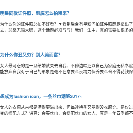
谢做一个全方位的解读并以此为据一体解决所有与“老化”相关的问题！是
明星同款证件照，到底怎么拍粗来？
为什么你的证件照总拍不好看？▼看到后台有星粉问拍证件照踢踢拿出了
去，悲桑无限大嗯，这个话题必须写写！我们一生中，真的需要拍很多的
宝来说拍个证件照还硬要比真人丑上一个level真是伤不起！！拍身份证
会伴着你走过高中、大学进入工作岗位...太阔怕了!之后要用到的证件照
为什么你丑又穷？别人美而富？
女人最可悲的是一旦结婚就失去自我、不修边幅还以自己为家庭无私奉献
能放弃自我对于自己的形象是毫不在意要么没精力保养要么舍不得花钱保
保养，想为孩子为家庭省点钱所以你丑得心安理得，也穷得“有志气”！
升自己，又没勇气行动考虑来考虑去，时间溜走了色斑是你的，皱纹和疾
想成为fashion icon，一条丝巾潮够2017~
女人的衣橱从来都是满得要溢出来，但每逢换季又觉得没衣服穿。是仅过
变的搭配方式？讲真：会买丝巾、会搭配丝巾的女人，真是一年四季都不怕“
戴法就是——系在脖子上，各种系法也是层出不穷。但是，往往最简单的
是：打个死结！别觉得没有技术含量，其实很多模特、潮人都在这么做。Ta