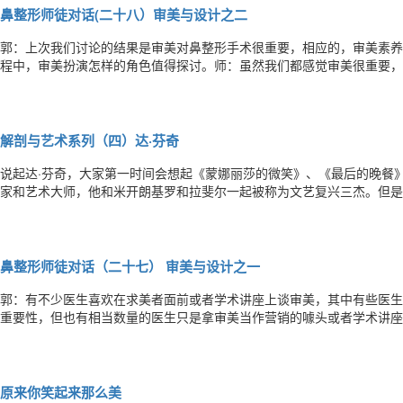
鼻整形师徒对话(二十八）审美与设计之二
郭：上次我们讨论的结果是审美对鼻整形手术很重要，相应的，审美素养
程中，审美扮演怎样的角色值得探讨。师：虽然我们都感觉审美很重要，
发挥作用的。郭：盖一栋大楼，先要进行设计，之后才能施工。外科手术
设计与施工由同一个医生负责，并且并不像盖大楼那样先绘出施工图、制
解剖与艺术系列（四）达·芬奇
说起达·芬奇，大家第一时间会想起《蒙娜丽莎的微笑》、《最后的晚餐
家和艺术大师，他和米开朗基罗和拉斐尔一起被称为文艺复兴三杰。但是
身份：解剖学家。生于15世纪中叶的达·芬奇，所处时代信奉人由神创
渎神灵的行为。但是在达·芬奇的心中，却认为自然界中最美的研究对象
鼻整形师徒对话（二十七） 审美与设计之一
郭：有不少医生喜欢在求美者面前或者学术讲座上谈审美，其中有些医生
重要性，但也有相当数量的医生只是拿审美当作营销的噱头或者学术讲座
件事情没有几个人讲得清楚，需要进行认真探讨。师：我也一直觉得审美
多是源于直觉，作为一位女医生，平时我会关注服饰和时尚方面的一些资
原来你笑起来那么美