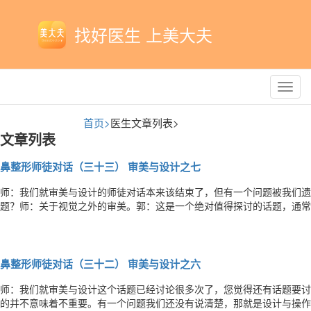
找好医生 上美大夫
Toggl
navig
首页>
医生文章列表>
文章列表
鼻整形师徒对话（三十三） 审美与设计之七
师：我们就审美与设计的师徒对话本来该结束了，但有一个问题被我们遗
题？师：关于视觉之外的审美。郭：这是一个绝对值得探讨的话题，通常
注人类视觉之外的审美。师：是呀，眼睛失明的人并不意味着他们就没有
或“不美”。郭：正常人视觉之外的感官也参与了审美，比如我们用听觉器
鼻整形师徒对话（三十二） 审美与设计之六
师：我们就审美与设计这个话题已经讨论很多次了，您觉得还有话题要讨
的并不意味着不重要。有一个问题我们还没有说清楚，那就是设计与操作