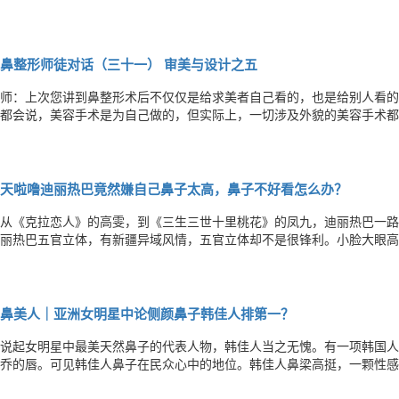
离的。通常我们与求美者开始沟通时就开始进行设计了，但手术开始时设
计是与施工分离的，但即便如此，施工过程中修改设计方案也是很常见的
鼻整形师徒对话（三十一） 审美与设计之五
师：上次您讲到鼻整形术后不仅仅是给求美者自己看的，也是给别人看的
都会说，美容手术是为自己做的，但实际上，一切涉及外貌的美容手术都
看，有些人不是太在意罢了，完全为了在镜子里欣赏自己而做美容手术的
人的眼光和语言，希望得到别人的赞赏，特别是自己的亲朋好友以及同事
天啦噜迪丽热巴竟然嫌自己鼻子太高，鼻子不好看怎么办？
从《克拉恋人》的高雯，到《三生三世十里桃花》的凤九，迪丽热巴一路
丽热巴五官立体，有新疆异域风情，五官立体却不是很锋利。小脸大眼高
爱好者们的手术模板。对于很多女生来说高挺的鼻梁是梦寐以求的。因为
气质。然而在很多人看来完美的面孔，迪丽热巴却偏偏说不满意，觉得自
鼻美人｜亚洲女明星中论侧颜鼻子韩佳人排第一？
说起女明星中最美天然鼻子的代表人物，韩佳人当之无愧。有一项韩国人
乔的唇。可见韩佳人鼻子在民众心中的地位。韩佳人鼻梁高挺，一颗性感
日、韩整鼻范本，出道十几年颜值一直在线，从来没有崩塌过，五官非常