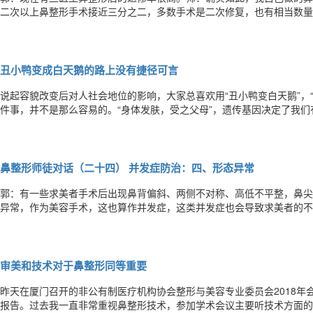
二次以上鼻整形手术接近三分之二，多数手术是二次修复，也有相当数量
术，最多的一位求美者来见我之前已经做过七次鼻整形手术，足见这个问
是什么？师：一般在做第二次修复的患者多数是对外形不满意，比如说过
丑小鸭变成白天鹅的路上没有捷径可言
说起容貌改变后对人社会地位的影响，大家总喜欢用“丑小鸭变白天鹅”，
件事，并不是那么容易的。“身体发肤，受之父母”，遗传基因决定了我
科学的整形手术来改变优化自己的外型。我听过一个比较富有传奇色彩的
的：在古代中国，南梁萧衍的第二任皇后王源之。出生时脸上皮肤粗黑，
鼻整形师徒对话（二十四） 并发症防治：四、形态异常
郭：有一些求美者手术后出现鼻背偏斜、两侧不对称、高低不平整，鼻尖
异常，作为美容手术，这也算作并发症，这类并发症也会导致求美者的不
异常的主诉来就诊的。师：手术中可能由于注射局麻药等因素的影响，干
有及时发现，但这种情况并不常见。当然，有些情况下医生术中发现形态
审美和技术对于鼻整形同等重要
昨天在厦门召开的非公有制医疗机构协会整形与美容专业委员会2018年
报告。过去我一直非常重视鼻整形技术，参加学术会议主要听技术方面的