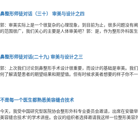
中国观众刚开始认识到韩佳人应该都是因为《魔女幼熙》这部电视剧，20
鼻整形师徒对话（三十） 审美与设计之四
郭：审美实际上是一个很复杂的心理现象，到目前为止，很多问题没有阐
的范围很广，我们关心的主要是人体审美吧？郭：是，作为整形外科医生
要的是要关心人体审美。师：我对生活中的各种审美也很有兴趣，如绘画
装饰等等生活中的审美，但因为职业的缘故，我最感兴趣的是人体审美，
鼻整形师徒对话(二十九) 审美与设计之三
郭：上次我们讨论到鼻整形手术设计很重要，而设计的基础是审美。我们
何了解清楚患者的期望结果和期望值。但有时候求美者想要的样子你不一
师：求美者当然想要一个“最好看”的鼻子，但实际上鼻整形受很多求美
利用度，虽然鼻子的形状更多的取决于支架的形态，但皮肤软组织是不可
不是每一个医生都熟悉美容缝合技术
今天，我受中国研究型医院协会整形外科专业委员会邀请，出席在安徽举办
美容缝合技术”的学术讲座。会议的组织者选择邀请我这样一位整形美容
说明他们认为美容缝合对于预防疤痕很重要。同样的，满会场的同行聚精
我高的医生，其中也有不少整形外科医生，说明大家虽然每天都在缝伤口