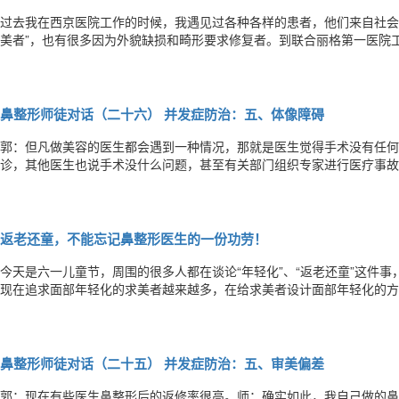
过去我在西京医院工作的时候，我遇见过各种各样的患者，他们来自社会
美者”，也有很多因为外貌缺损和畸形要求修复者。到联合丽格第一医院工
也多种多样，但大多数都是希望“锦上添花”。有一天，一个戴着口罩的
她年迈的母亲。女孩告诉我，她想要的，是一个和普通人一样的鼻子。她
鼻整形师徒对话（二十六） 并发症防治：五、体像障碍
郭：但凡做美容的医生都会遇到一种情况，那就是医生觉得手术没有任何
诊，其他医生也说手术没什么问题，甚至有关部门组织专家进行医疗事故
情况下医生和患者都感到很委屈，医生认为我做的没问题，专家们鉴定的
是觉得有问题，你们医生为什么都说没有问题，心中很痛苦，这种情况下
返老还童，不能忘记鼻整形医生的一份功劳！
今天是六一儿童节，周围的很多人都在谈论“年轻化”、“返老还童”这件
现在追求面部年轻化的求美者越来越多，在给求美者设计面部年轻化的方
紧，却很少有医生会想到，让鼻部皮肤变得紧致、有弹性，对于面容的综
长，人不仅仅是面部皮肤松弛、下垂，鼻部的皮肤也同样变松弛，鼻子也
鼻整形师徒对话（二十五） 并发症防治：五、审美偏差
郭：现在有些医生鼻整形后的返修率很高。师：确实如此，我自己做的鼻