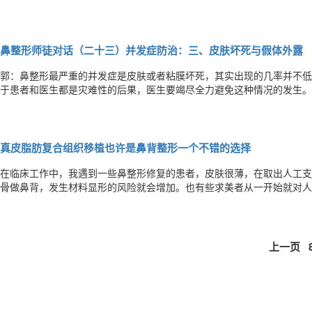
年来我越来越关注审美，因为我发现不论一个医生的技术有多娴熟，如果
让求美者满意。医生要有好的审美能力，需要有很好的审美素养，而审美
鼻整形师徒对话（二十三）并发症防治：三、皮肤坏死与假体外露
郭：鼻整形最严重的并发症是皮肤或者粘膜坏死，其实出现的几率并不低
于患者和医生都是灾难性的后果，医生要竭尽全力避免这种情况的发生。
过不少其他医生出现皮肤坏死的病例，尤其是手术导致的鼻小柱坏死和注
刊上这类案例的报道也越来越多。因此，术前评估皮肤和粘膜的条件非常
真皮脂肪复合组织移植也许是鼻背整形一个不错的选择
在临床工作中，我遇到一些鼻整形修复的患者，皮肤很薄，在取出人工支
骨做鼻背，发生材料显形的风险就会增加。也有些求美者从一开始就对人
一些到了一定的年龄或者从事演艺职业的人，他们在做鼻整形的时候不希
真皮脂肪复合组织移植也许是鼻背整形一个不错的选择。今天在厦门非公
上一页