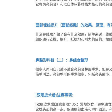
它称为鼻综合）和以自体软骨移植为核心的鼻综合
部来抬高鼻背和鼻尖的术式。看下图，用以抬高
面对么？因而，这就是传统鼻整形的问题所在，
面部埋线提升（面部线雕）的效果、原理，有
什么是线雕？做了会有什么效果？简单来说，线
组织进行支撑、提升，抵抗地心引力的目的。埋线
同时刺激皮肤和筋膜层，使已经僵硬或下垂的肌
称为SMAS层，位于皮下脂肪与肌肉之间，连接
鼻整形科普（二）：鼻综合整形
很多人再问自己适不适合鼻综合整形手术，但是
简单叫法。鼻部整形的手术很多，包括鼻头缩小
胶或者是自体软骨）等等等等……给大家列举几个
缩小、耳软骨移植、鼻中隔及鼻小柱延长时，最
[双眼皮术后]注意事项:
[双眼皮术后]注意事项:1.吃：常规饮食，避免进
议枕头垫的高一点。促进眼部血液和淋巴回流，利