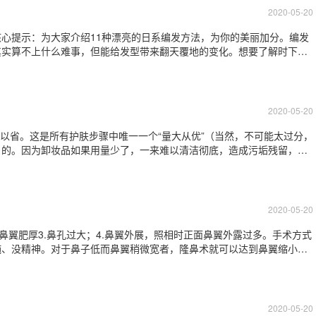
2020-05-20
心提示：为大家介绍11种漂亮的日系编发方法，为你的美丽加分。编发
其实算不上什么难事，但能给发型带来翻天覆地的变化。想要了解时下有
yle1推荐指数：★★★★★发型点评：中分发型两边垂下的刘海，经过
刘海发型，还带点森女气息，散发最
2020-05-20
可以省。这是所有护肤步骤中唯一一个“量大从优”（当然，不可能太过分，
）的。因为卸妆品如果用量少了，一来难以清洁彻底，造成污垢残留，二
巨大负担。2.使用卸妆油时，其实用轻柔的手法清洁效果会比使劲的要
的噢）3.泡沫类洁面产品无论是
2020-05-20
.鼻翼肥厚3.鼻孔过大；4.鼻翼外展，照相时正面鼻翼外露过多。手术方式
钝、没精神。对于鼻子低而鼻翼稍微宽者，隆鼻术就可以达到鼻翼缩小的
整个鼻子变小。根据每个人的具体鼻翼肥大情况不同，手术方法也会因人
露过多手术方法：2.鼻槛过
2020-05-20