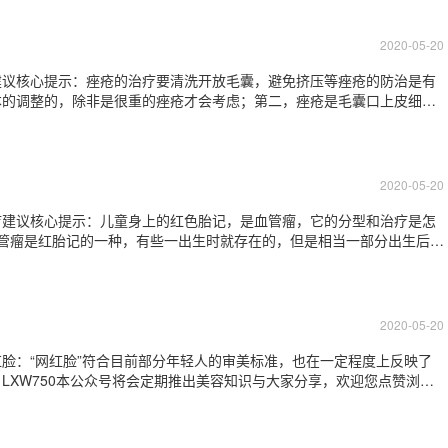
欢刻意用小麦色粉底体现自己健康的妹子
2020-05-20
建议核心提示：痤疮的治疗要清洗开放毛囊，避免挤压等痤疮的防治是有
本的调整的，除非是很重的痤疮才会考虑；第二，痤疮是毛囊口上皮细胞
压力增大、破裂，细菌感染这一系列过程产生的，所以在预防痤疮时需要
使毛囊口开放，皮脂排出通畅，防止病情的加
2020-05-20
疗建议核心提示：儿童身上的红色胎记，是血管瘤，它的分型和治疗是怎
管瘤是红胎记的一种，有些一出生时就存在的，但是相当一部分出生后1-
管瘤有两个特点：1.发生率高:发生率高达10%，女孩多见，低体重新
，3-6个月为快速增生
2020-05-20
脸：“网红脸”符合目前部分年轻人的审美标准，也在一定程度上反映了
LXW750本公众号将会定期推出美容知识与大家分享，欢迎您点赞浏
大学新桥医院整形美容外科。如果您有医疗美容方面的问题，可以添加我