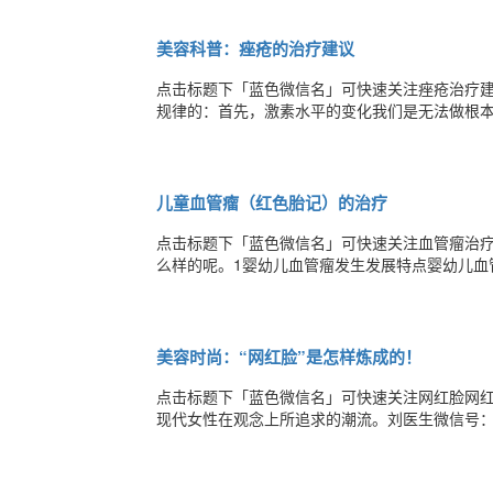
说，第一点说的是肤色实在是太深，或者平时喜
美容科普：痤疮的治疗建议
点击标题下「蓝色微信名」可快速关注痤疮治疗
规律的：首先，激素水平的变化我们是无法做根
的角化堵塞了毛囊口，皮脂腺分泌不畅，毛囊内
做的是如何减少皮脂腺的分泌，清洁皮肤表面，
儿童血管瘤（红色胎记）的治疗
点击标题下「蓝色微信名」可快速关注血管瘤治
么样的呢。1婴幼儿血管瘤发生发展特点婴幼儿血
2W才出现，也有个别的两三个月才出现。婴幼儿血
生儿多见2.发生发展有规律:出生后0-3M为发生期
美容时尚：“网红脸”是怎样炼成的！
点击标题下「蓝色微信名」可快速关注网红脸网红
现代女性在观念上所追求的潮流。刘医生微信号：
览。刘晓伟医生简介：主治医师/博士，第三军医
的个人微信号LXW750与我互动。