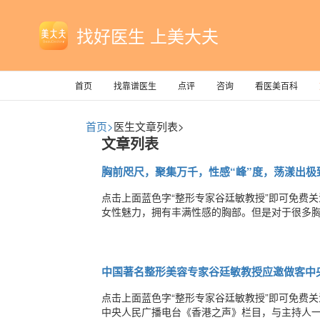
找好医生 上美大夫
首页
找靠谱医生
点评
咨询
看医美百科
首页>
医生文章列表>
文章列表
胸前咫尺，聚集万千，性感“峰”度，荡漾出极
点击上面蓝色字“整形专家谷廷敏教授”即可免费
女性魅力，拥有丰满性感的胸部。但是对于很多
隆胸可以在后天完美改善先天的胸部形态不佳。
质假体经腋下或乳晕切口或者乳褶线切口植入胸
中国著名整形美容专家谷廷敏教授应邀做客中
点击上面蓝色字“整形专家谷廷敏教授”即可免费关
中央人民广播电台《香港之声》栏目，与主持人