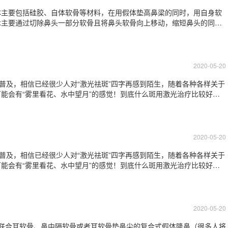
体主要包括硅胶、自体软骨等材料，在用假体垫高鼻梁的同时，用自身软
术主要通过切除鼻头一部分软骨且将鼻头软骨向上移动，缩短鼻头的同时
植入鼻小柱部位，形成支撑柱，整体增加鼻头的高度，如果同时伴有鼻梁
，采取的方式是在鼻中隔软骨与鼻翼软骨之间
2020-05-20
当普及，相信已经很少人对“激光祛斑”四字再感到陌生，随着各种各样关于
能会有“雾里看花、水中望月”的感觉！到底什么斑用激光治疗比较好？
为何能用于美容？激光治疗色斑是利用选择性光热作用原理，即黑色素对
通过正常组织到达病变靶组织
2020-05-20
当普及，相信已经很少人对“激光祛斑”四字再感到陌生，随着各种各样关于
能会有“雾里看花、水中望月”的感觉！到底什么斑用激光治疗比较好？
为何能用于美容？激光治疗色斑是利用选择性光热作用原理，即黑色素对
通过正常组织到达病变靶组织
2020-05-20
联合耳软骨、鼻中隔软骨或者耳软骨垫鼻尖的复合式假体隆鼻（很多人将