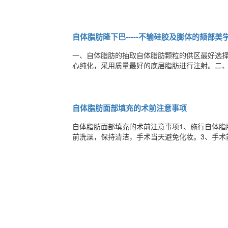
袋放置后禁忌搓动，以免导致凝结的出血点再次出
后24小时后摘除伤口纱布；每日眼药水清洗伤口2-
自体脂肪隆下巴-----不输硅胶及膨体的颏部美
一、自体脂肪的抽取自体脂肪颗粒的供区最好选择
心纯化，采用质量最好的底层脂肪进行注射。二
度、长度以及个人要求进行差异化设计。自体脂
小的下巴，需要用脂肪组织进行延长；后缩的，
自体脂肪面部填充的术前注意事项
自体脂肪面部填充的术前注意事项1、施行自体脂
前洗澡，保持清洁，手术当天避免化妆。3、手术
健康、精神正常，并能正确看待自体脂肪效果，
称，有可能需要再次填充手术。5.无严重器官疾