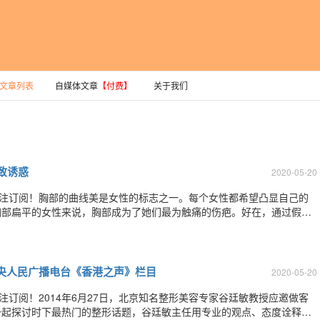
文章列表
自媒体文章
【付费】
关于我们
致诱惑
2020-05-20
关注订阅！胸部的曲线美是女性的标志之一。每个女性都希望凸显自己的
胸部扁平的女性来说，胸部成为了她们最为触痛的伤疤。好在，通过假体
但是，你知道不同年龄段的假体隆胸方案有哪些不同吗？假体隆胸是将优
大肌下，达到丰胸目的。目前，隆乳术的材
央人民广播电台《香港之声》栏目
2020-05-20
注订阅！2014年6月27日，北京知名整形美容专家谷廷敏教授应邀做客
一起探讨时下最热门的整形话题，谷廷敏主任用专业的观点、态度诠释了