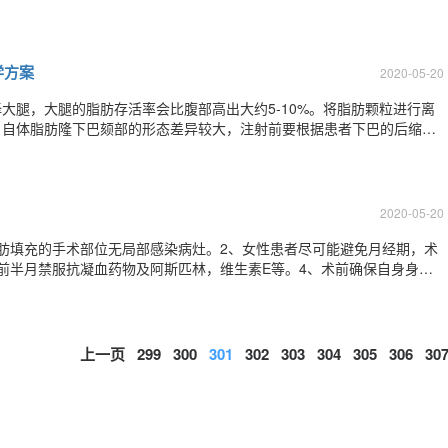
血。术后一旦发生出血不止和严重血肿应及时到医院复诊。4.清洗：术
3次。5.正常睁眼
学方案
2020-05-20
大腿，大腿的脂肪存活率会比腹部高出大约5-10%。将脂肪颗粒进行离
、自体脂肪隆下巴颏部的形态差异较大，注射前要根据患者下巴的后缩程
肪填充可以完成两个维度的组织增长。这两个维度是长度和凸度，对于短
需要将脂肪组织注射增加下巴的凸度。既
2020-05-20
肪填充的手术部位无局部感染病灶。2、女性患者尽可能避免月经期，术
前半月禁服抗凝血药物及阿斯匹林，维生素E等。4、术前确保自身身体
能够接受自体脂肪会有一部分被吸收，有可能出现不均匀吸收，出现不对
病、无出凝血疾病、无糖尿病及免疫性
上一页
299
300
301
302
303
304
305
306
30