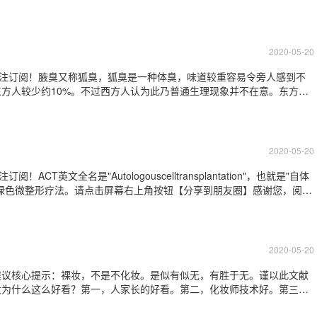
析了目前整形的趋势和消费人群，并分析了暑期整形热的原因。他阐述
大学毕业生甚至在职人员，都想通过整
2020-05-20
关注订阅！腋臭又称狐臭，狐臭是一种体臭，味道较重容易令旁人感到不
东方人较少约10%。不过西方人认为此乃普通生理现象并不在意。东方人
尴尬无比。一般而言，汗腺有两种，一种是外分泌腺又名小汗腺分布于全
因另一种为顶浆腺又名大汗腺座落
2020-05-20
英文全名是"Autologouscelltransplantation"，也就是"自体
的绿色微整形疗法。请点击屏幕右上角按钮【分享到朋友圈】感谢您，阅读
形专家谷廷敏教授”可以选择如下方式：１.点击右上角，查看官方帐号，
2020-05-20
建议核心提示：裸妆，不是不化妆。是似有似无，有胜于无。谨以此文献
妆为什么这么好看？第一，人家长的好看。第二，化妆师技术好。第三，
说第二点化妆。裸妆三要素：1、白、2、自然、3、干净第二三点不用多