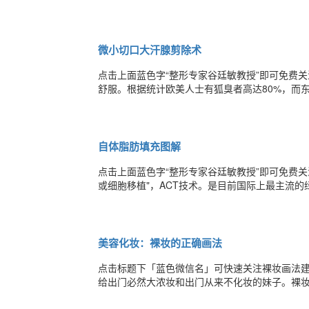
不一样的整形美容理念。节目中，谷廷敏主任分
道，美丽是具有绝对的竞争力，所以许多学生、
微小切口大汗腺剪除术
点击上面蓝色字“整形专家谷廷敏教授”即可免费
舒服。根据统计欧美人士有狐臭者高达80%，而
社会虽狐臭体质较少，但总闻之色变，令当事人
身，分泌99%的水分和0。5%的盐分。狐臭的原
自体脂肪填充图解
点击上面蓝色字“整形专家谷廷敏教授”即可免费关注订阅！ACT
或细胞移植"，ACT技术。是目前国际上最主流
完本文就是对我们最大的鼓励。如果您想订阅“整
选择关注，然后点击“查看历史消息”
美容化妆：裸妆的正确画法
点击标题下「蓝色微信名」可快速关注裸妆画法
给出门必然大浓妆和出门从来不化妆的妹子。裸
可能是ps功力好。第一和第三暂且不说，咱只说