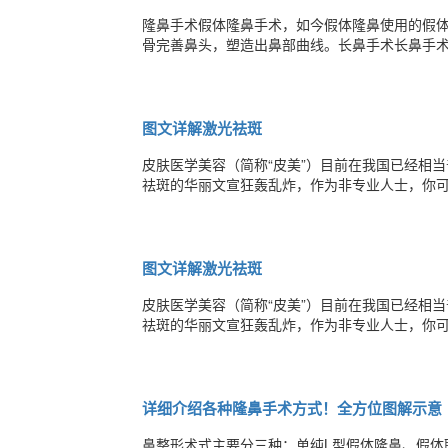
隆鼻手术假体隆鼻手术，如今假体隆鼻使用的假
骨完善鼻头，塑造出鼻部曲线。长鼻手术长鼻手
增加整个鼻部高度，并采取将自身软骨作为假体
矮的情况需要垫高鼻梁。短鼻手术对于短鼻手术
图文详解激光祛斑
皮肤医学美容（简称“皮美”）目前在我国已经相
祛斑的华丽文宣狂轰乱炸，作为非专业人士，你可
什么季节治疗比较好？治疗后如何护肤呢？激光
波长500~1200nm之间的激光吸收较强，激光
图文详解激光祛斑
皮肤医学美容（简称“皮美”）目前在我国已经相
祛斑的华丽文宣狂轰乱炸，作为非专业人士，你可
什么季节治疗比较好？治疗后如何护肤呢？激光
波长500~1200nm之间的激光吸收较强，激光
详细介绍各种隆鼻手术方式！全方位图解示意
鼻整形术式主要分三种：单纯L型假体隆鼻、假体