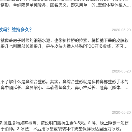
整形。单纯隆鼻单纯隆鼻，顾名思义，即采用单一的L型假体整体植入鼻
鼻梁甚至鼻尖的假体它放在了鼻子里面的哪个位置？正好压在鼻翼软骨上
这块软骨本身力量就弱，需要扶持、需要
效吗？维持多久？
2020-05-20
雕就像盖房子时候的钢筋水泥，也像斜拉桥的拉索，将松弛下垂的皮肤软
提升也叫面部线雕提升，是在皮肤内插入特殊PPDO可吸收线，还可以
肉组织重新进行排列，从而再造美丽面孔的最新微创手术方法。手术部位
皮肤与肌肉的皮肤特殊层。该层由于老化
2020-05-20
又不了解什么是鼻综合整形。其实，鼻综合整形就是多种鼻部整形手术的
、鼻中隔延长、鼻翼缩小、耳软骨垫鼻尖、鼻小柱延长、隆鼻（膨体、硅
常见的问题：1.鼻综合做什么手术切口？鼻综合手术如果需要进行鼻头
好还是采用开放切口，也就是两侧的鼻孔内
2020-05-20
食刺激性食物如辣椒等；按说明口服抗生素3-5天。2.睡：晚上睡觉一般建
于消肿。3.冰敷：术后用冰袋或袋装冰牛奶垫保鲜膜适当压力冰敷，冰