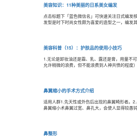
美容知识：11种美丽的日系美女编发
点击标题下「蓝色微信名」可快速关注日式编发核
发型是时下时尚女性颇为喜爱的造型之一，编发
哪些流行的日式编发吗，那就一起去看一下吧！St
卷曲处理之后放到后面用夹子固定，立马变成无
美容科普（15）：护肤品的使用小技巧
1.无论是卸妆油还是霜、乳、露还是膏，用量不
允许稍微的浪费，但不能浪费到人神共愤的程度
来加大摩擦（尤其是干手干脸用的），给肌肤造成
好。（有些姐妹觉得好像越用力越好，其实不见得
鼻翼缩小的手术方式介绍
适用人群1.先天性或外伤后出现的鼻翼畸形者。2
鼻翼缩小术鼻翼过宽、鼻孔大，会使人显得较愚
效果。对于鼻翼很宽的，需行鼻翼缩小术才能使
而异。不是千篇一律的切切切、缝缝缝！1.鼻翼外
鼻整形