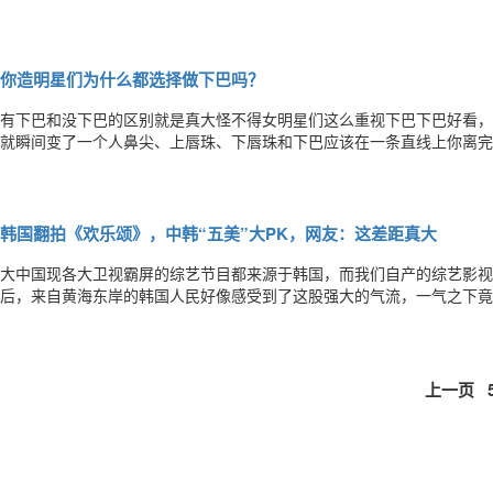
过！世界为何如此不公平？现在小家伙已经有近3万粉丝了这难道就是传
大的基因但咱们可以后天制造啊撒个娇卖个萌抛个媚我们要是有双这么迷
你造明星们为什么都选择做下巴吗？
有下巴和没下巴的区别就是真大怪不得女明星们这么重视下巴下巴好看，
就瞬间变了一个人鼻尖、上唇珠、下唇珠和下巴应该在一条直线上你离完美
体脂肪丰下巴”“假体隆下巴”三种方式1、注射丰下巴通过注射玻尿酸的
巴基础较好又想做微整形的求美者，效果立竿见影，无需恢复期。不但自
韩国翻拍《欢乐颂》，中韩“五美”大PK，网友：这差距真大
大中国现各大卫视霸屏的综艺节目都来源于韩国，而我们自产的综艺影视剧
后，来自黄海东岸的韩国人民好像感受到了这股强大的气流，一气之下竟
多韩国的综艺IP,至今都还在各大卫视霸屏，而我们自产的综艺影视剧却
出国门，想想还有点小激动呢。WHAT？那我们霸气的安迪以及妖艳的樊
上一页