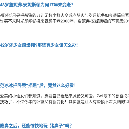
48岁詹妮弗·安妮斯顿为何17年未变老？
都说岁月是把杀猪的刀让无数小鲜肉变成老腊肉与岁月抗争如今很简单著
许买不来时光却能够换来容颜不老2000年，詹妮弗·安妮斯顿的写真集2
笑容，同样的金发中分，不同的是这两张容貌之间竟然相隔了17年，很难
了！！！不仅如此，去年她还在美国著名杂志《People》公布的“201
42岁还少女感爆棚?那些真少女该怎么办!
范冰冰把卧蚕“描黑”后，竟然这么好看！
爱美的小仙女们都知道，想要自己看起来减龄又可爱，Get眼下的卧蚕
技巧了，不过今年的卧蚕又有新变化！其实就是让人有些摸不着头脑的“
点啦~有些奇怪的“黑卧蚕”其实源自于范冰冰热爱造型百变的范爷能hol
就是“黑卧蚕”。黑卧蚕并不是字面上的黑。而是通过眼影晕染和下睫毛组
隆鼻之后，还能愉快地玩“猪鼻子”吗？