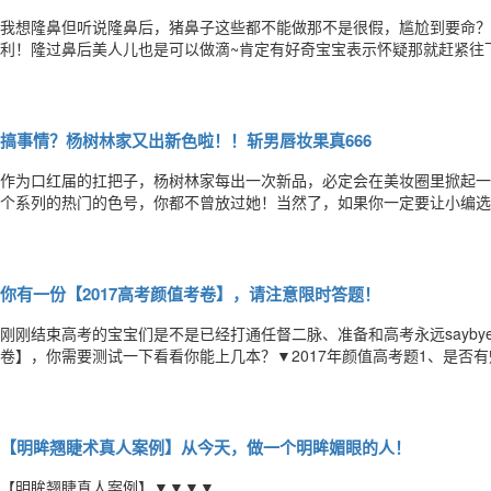
我想隆鼻但听说隆鼻后，猪鼻子这些都不能做那不是很假，尴尬到要命？！
利！隆过鼻后美人儿也是可以做滴~肯定有好奇宝宝表示怀疑那就赶紧往下
（这个很关键）从正面分为三个部分鼻骨、上外侧软骨、下外侧软骨，而
肤软组织（圆圈圈中位置）。所以呢做“猪鼻子”主要和鼻尖部位有关和鼻
搞事情？杨树林家又出新色啦！！斩男唇妆果真666
作为口红届的扛把子，杨树林家每出一次新品，必定会在美妆圈里掀起一
个系列的热门的色号，你都不曾放过她！当然了，如果你一定要让小编选
的一颗朱砂痣啊，一直都很难以被取代！YSL方管01#说了我是迷妹，
仅有，而且有的还是星辰版，你就说溜不溜吧！YSL方管52#除了这两只
你有一份【2017高考颜值考卷】，请注意限时答题！
刚刚结束高考的宝宝们是不是已经打通任督二脉、准备和高考永远saybye？
卷】，你需要测试一下看看你能上几本？▼2017年颜值高考题1、是否有魅力电
梁？YES(+1)NO(+0)3、是否有精致小V脸？YES(+1)NO(+0)4、是否
士”YES(
【明眸翘睫术真人案例】从今天，做一个明眸媚眼的人！
【明眸翘睫真人案例】▼▼▼▼