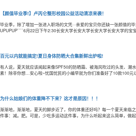
出黑棒棒！讲真，你男神就不是你男神了！2、遭受外力时，这个黑棒子
【颜值毕业季!】卢丙仑整形校园公益活动清凉来袭！
毕业季，除了增加一张进入职场的文凭···亲爱的宝贝你还缺一张颜值的
UPUPUP````6月22日下午2:30长安大学长安大学长安大学长安大学的
三个板块❤❤颜值讲座❤❤❤❤校园特惠❤❤❤❤美丽代言❤❤如果你期待
团队将助力你完成蜕变！！！
百元以内就能搞定!夏日身体防晒大合集新鲜出炉啦!
有人说，夏天就应该闻起来像SPF50的防晒霜、被海风吹过的头发、潮
素！除非你想…安心啦~忧国忧民的小编早就为你们准备好了10款100
娜丽丝防晒玫瑰喷雾（SPF50，PA++++）价格：60rmb优点：颜
扎同款，在《花儿与少年》里面的看到她满行李箱都是娜丽丝。价格
为什么姑娘们的体重降不下来？这才是原因！！！
渐渐地，渐渐地，夏天的脚步近了，你的体重还好吗？每一个夏天来临之
件事：减。肥。可是，少吃多运动这件事，为什么听起来这么简单，做起来就
常，像不像正在减肥的你？★吹空调喝冷饮看电视，简直不要爽歪歪。★
减肥失败？因为每当减肥进行时，你总能找到各种“合理的”理由和借口去