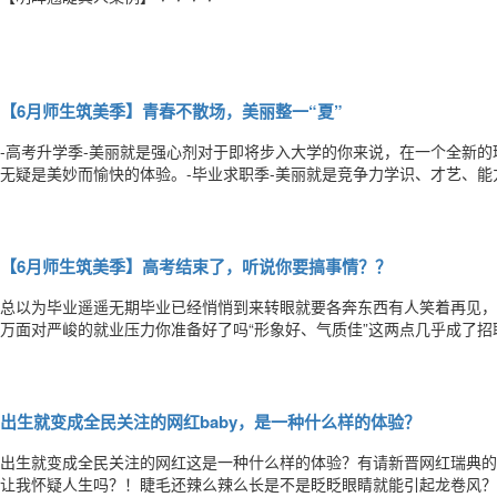
【6月师生筑美季】青春不散场，美丽整一“夏”
-高考升学季-美丽就是强心剂对于即将步入大学的你来说，在一个全新
无疑是美妙而愉快的体验。-毕业求职季-美丽就是竞争力学识、才艺、
许，你还缺了一样重要特质——美丽。曾有一位企业HR这样表示：“初
等同的情况下，外表好的人胜算肯定大。当然，外表不单指外貌，同时还
【6月师生筑美季】高考结束了，听说你要搞事情？？
总以为毕业遥遥无期毕业已经悄悄到来转眼就要各奔东西有人笑着再见，有
万面对严峻的就业压力你准备好了吗“形象好、气质佳”这两点几乎成了
官留下良好的第一印象毕业季=整形季在这个看脸的时代先敬脸蛋再敬人
之爱美不再是女生的专属权利谁还不是小仙女咋地当然，外表不单指外貌
出生就变成全民关注的网红baby，是一种什么样的体验？
出生就变成全民关注的网红这是一种什么样的体验？有请新晋网红瑞典的b
让我怀疑人生吗？！睫毛还辣么辣么长是不是眨眨眼睛就能引起龙卷风？