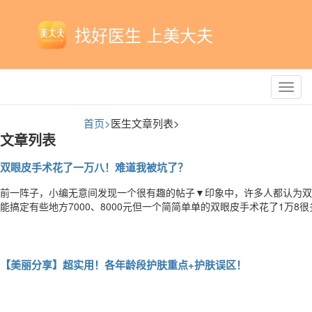
找好医生 上美大夫
Toggl
navig
首页>
医生文章列表>
文章列表
双眼皮手术花了一万八！难道我被坑了？
前一阵子，小编无意间发现一个很有趣的帖子▼印象中，许多人都认为双眼皮
能搞定有些地方7000、8000元但一个简简单单的双眼皮手术花了1万
（译：我被坑了吗？）看看大伙的回答，在理！▼还有这个回答▼双眼皮
种手术，身边的朋友们都从单眼皮轻松变成了双眼皮。双眼皮手术，在大
【美丽分享】超实用！各年龄段护肤重点+护肤误区！