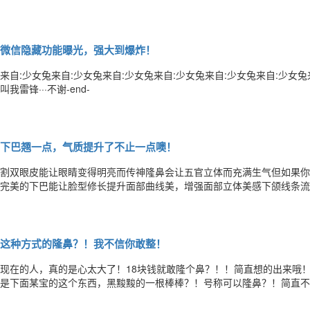
微信隐藏功能曝光，强大到爆炸！
来自:少女兔来自:少女兔来自:少女兔来自:少女兔来自:少女兔来自:少女
叫我雷锋···不谢-end-
下巴翘一点，气质提升了不止一点噢！
割双眼皮能让眼睛变得明亮而传神隆鼻会让五官立体而充满生气但如果你
完美的下巴能让脸型修长提升面部曲线美，增强面部立体美感下颌线条流
值加分作为面部“好望角”下巴的弧度，是女人脸上最美的曲线如果下巴
是怎样的？下巴适度地向前突。通常前突下巴和明显前突下巴为美形下巴
这种方式的隆鼻？！我不信你敢整！
现在的人，真的是心太大了！18块钱就敢隆个鼻？！！简直想的出来哦
是下面某宝的这个东西，黑黢黢的一根棒棒？！号称可以隆鼻？！简直不
棒子，把鼻孔撑起来！我硬是想到都痛！想到都尴尬！小编脑洞大开的想